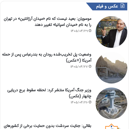
عکس و فیلم
موسویان: بعید نیست که نام «میدان آرژانتین» در تهران
را به نام «میدان اسپانیا» تغییر دهند
1405/04/29
وضعیت پل تخریب‌شده رودان به بندرعباس پس از حمله
آمریکا (+عکس)
1405/04/27
وزیر جنگ آمریکا منتشر کرد: لحظه سقوط برج دریایی
چابهار (عکس)
1405/04/26
بقائی: جنایت سردشت بدون حمایت برخی از کشورهای