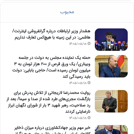
محبوب
هشدار وزیر ارتباطات درباره گرانفروشی اینترنت/
هاشمی: در این زمینه با هیچ‌کس تعارف نداریم
1405/05/18
حمله یک نماینده مجلس به دولت در جلسه
وبیناری/ یک ورق قرص از ۲۰۰ هزار تومان به ۳
میلیون تومان رسیده است/ حاجی بابایی: دولت
باید رسیدگی کند
1405/05/18
روایت محمدرضا لاریجانی از تلاش پدرش برای
بازگشت مجری‌های طرد شده از صدا و سیما/ بعد از
رد صلاحیت، رهبر شهید ۳ بار از شورای نگهبان ابراز
نارضایتی کردند
1405/05/18
خبر مهم وزیر جهادکشاورزی درباره میزان ذخایر
کالاهای اساسی/ مطمئن باشید جای هیچ نگرانی