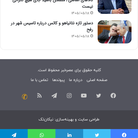
نیست
1405/05/18
دستور تازه نتانیاهو و کاتس درباره تاسیس شهر در
رفح
1405/05/18
کلیه حقوق برای عصرخبر محفوظ است.
صفحه اصلی
درباره ما
پیوندها
تماس با ما
فیسبوک
توییتر
یوتیوب
اینستاگرام
تلگرام
خوراک
تماس
با
طراحی سایت
و
بهینه‌سازی
:
نیکان‌تک
ما