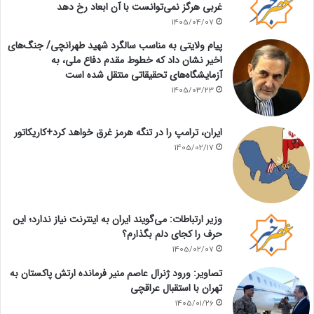
غربی هرگز نمی‌توانست با آن ابعاد رخ دهد
1405/04/07
پیام ولایتی به مناسب سالگرد شهید طهرانچی/ جنگ‌های
اخیر نشان داد که خطوط مقدم دفاع ملی، به
آزمایشگاه‌های تحقیقاتی منتقل شده است
1405/03/23
ایران، ترامپ را در تنگه هرمز غرق خواهد کرد+کاریکاتور
1405/02/17
وزیر ارتباطات: می‌گویند ایران به اینترنت نیاز ندارد؛ این
حرف را کجای دلم بگذارم؟
1405/02/07
تصاویر: ورود ژنرال عاصم منیر فرمانده ارتش پاکستان به
تهران با استقبال عراقچی
1405/01/26