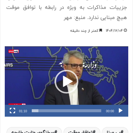
جزییات مذاکرات به ویژه در رابطه با توافق موقت
هیچ مبنایی ندارد. منبع: مهر
1404/12/04
کمتر از چند دقیقه
نمایشگر
ویدیو
01:10
00:00
بی مبنا
توافق موقت
سخنگوی وزارت خارجه