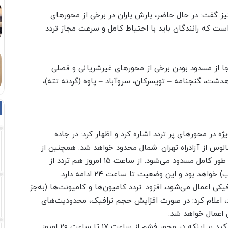
ز گفت: در حال حاضر، بارش باران در برخی از محورهای
ست که رانندگان باید با احتیاط کامل و سرعت مجاز تردد
جا از مسدود بودن برخی از محورهای غیرشریانی و فصلی
دشت، گنجنامه – تویسرکان، سروآباد – پاوه (گردنه تته)،
در محورهای پر تردد اشاره کرد و اظهار کرد: در جاده
ا به مقصد چالوس از آزادراه تهران–شمال محدود خواهد شد. همچنین از
ساعت ۱۳ تا ۱۵، مسیر پل زنگوله به سمت چالوس به طور کامل مسدود می‌شود. از ساعت ۱۵ امروز هم تردد از
د بود و این وضعیت تا ساعت ۲۴ ادامه دارد.
یکی اعمال می‌شود، افزود: تردد کامیون‌ها و کامیونت‌ها (به‌جز
 اعلام کرد: در صورت افزایش حجم ترافیک، محدودیت‌های
 اعمال خواهد شد.
وی محدودیت ترافیکی در محور فشم را برشمرد و با تأکید بر اینکه در محور فشم از ساعت ۱۷ تا ساعت ۲۰ امروز