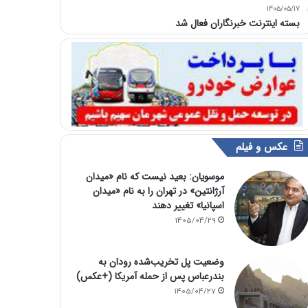
1405/05/17
بسته اینترنت خبرنگاران فعال شد
عکس و فیلم
موسویان: بعید نیست که نام «میدان
آرژانتین» در تهران را به نام «میدان
اسپانیا» تغییر دهند
1405/04/29
وضعیت پل تخریب‌شده رودان به
بندرعباس پس از حمله آمریکا (+عکس)
1405/04/27