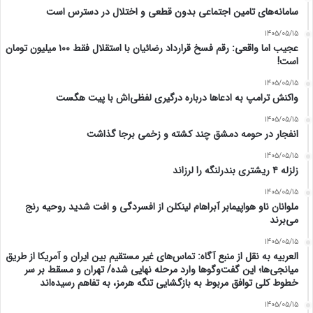
سامانه‌های تامین اجتماعی بدون قطعی و اختلال در دسترس است
1405/05/15
عجیب اما واقعی: رقم فسخ قرارداد رضائیان با استقلال فقط ۱۰۰ میلیون تومان
است!
1405/05/15
واکنش ترامپ به ادعاها درباره درگیری لفظی‌اش با پیت هگست
1405/05/15
انفجار در حومه دمشق چند کشته و زخمی برجا گذاشت
1405/05/15
زلزله ۴ ریشتری بندرلنگه را لرزاند
1405/05/15
ملوانان ناو هواپیمابر آبراهام لینکلن از افسردگی و افت شدید روحیه رنج
می‌برند
1405/05/15
العربیه به نقل از منبع آگاه: تماس‌های غیر مستقیم بین ایران و آمریکا از طریق
میانجی‌ها؛ این گفت‌و‌گو‌ها وارد مرحله نهایی شده/ تهران و مسقط بر سر
خطوط کلی توافق مربوط به بازگشایی تنگه هرمز، به تفاهم رسیده‌اند
1405/05/15