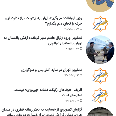
وزیر ارتباطات: می‌گویند ایران به اینترنت نیاز ندارد؛ این
حرف را کجای دلم بگذارم؟
1405/02/07
تصاویر: ورود ژنرال عاصم منیر فرمانده ارتش پاکستان به
تهران با استقبال عراقچی
1405/01/26
تصاویر؛ تهران در سایه آتش‌بس و سوگواری
1405/01/24
ظریف: حرف‌های رکیک، نشانه «پیروزی» نیست،
استیصال است
1405/01/16
گزارش تصویری از خسارت به دفتر رسانه قطری در میدان
هروی تهران گزارش تصویری از خسارت به دفتر رسانه