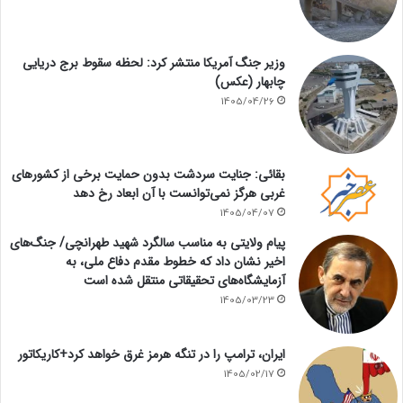
وزیر جنگ آمریکا منتشر کرد: لحظه سقوط برج دریایی
چابهار (عکس)
1405/04/26
بقائی: جنایت سردشت بدون حمایت برخی از کشورهای
غربی هرگز نمی‌توانست با آن ابعاد رخ دهد
1405/04/07
پیام ولایتی به مناسب سالگرد شهید طهرانچی/ جنگ‌های
اخیر نشان داد که خطوط مقدم دفاع ملی، به
آزمایشگاه‌های تحقیقاتی منتقل شده است
1405/03/23
ایران، ترامپ را در تنگه هرمز غرق خواهد کرد+کاریکاتور
1405/02/17