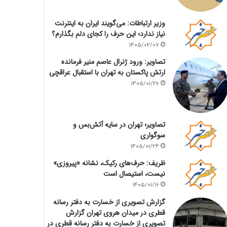
وزیر ارتباطات: می‌گویند ایران به اینترنت
نیاز ندارد؛ این حرف را کجای دلم بگذارم؟
1405/02/07
تصاویر: ورود ژنرال عاصم منیر فرمانده
ارتش پاکستان به تهران با استقبال عراقچی
1405/01/26
تصاویر؛ تهران در سایه آتش‌بس و
سوگواری
1405/01/24
ظریف: حرف‌های رکیک، نشانه «پیروزی»
نیست، استیصال است
1405/01/16
گزارش تصویری از خسارت به دفتر رسانه
قطری در میدان هروی تهران گزارش
تصویری از خسارت به دفتر رسانه قطری در