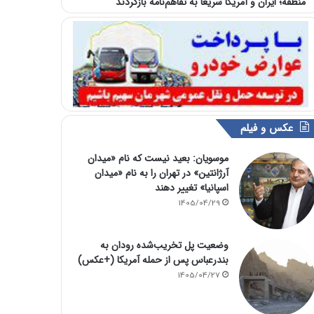
منطقه؛ ایران و آمریکا سریعا به تفاهم‌نامه بازگردند
عکس و فیلم
موسویان: بعید نیست که نام «میدان
آرژانتین» در تهران را به نام «میدان
اسپانیا» تغییر دهند
1405/04/29
وضعیت پل تخریب‌شده رودان به
بندرعباس پس از حمله آمریکا (+عکس)
1405/04/27