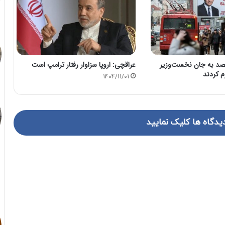
قصد به جان نخست‌وزیر
عراقچی: اروپا سزاوار رفتار ترامپ است
م کردند
1404/11/01
یدگاه ها کلیک نمایید