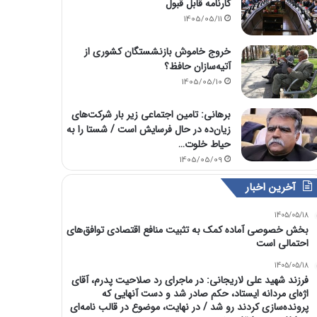
کارنامه قابل قبول
1405/05/11
خروج خاموش بازنشستگان کشوری از
آتیه‌سازان حافظ؟
1405/05/10
برهانی: تامین اجتماعی زیر بار شرکت‌های
زیان‌ده در حال فرسایش است / شستا را به
حیاط خلوت…
1405/05/09
آخرین اخبار
1405/05/18
بخش خصوصی آماده کمک به تثبیت منافع اقتصادی توافق‌های
احتمالی است
1405/05/18
فرزند شهید علی لاریجانی: در ماجرای رد صلاحیت پدرم، آقای
اژه‌ای مردانه ایستاد، حکم صادر شد و دست آنهایی که
پرونده‌سازی کردند رو شد / در نهایت، موضوع در قالب نامه‌ای