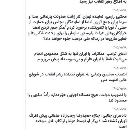
به اطلاع رهبر انقلاب نیز رسید
1405/05/18
مجتبی زارعی، نماینده تهران: کار زشت معاونت پارلمانی صدا و
سیما برای جمع آوری امضا از نمایندگان مجلس برای حمایت از
جبلی / قویا با تلفن‌کننده برخورد کردم /مگر جمع کردن امضا
خرابکاری‌های هیئت رئیسه‌ی سازمان را برای وحدت شکنی‌ها و
قطبی‌سازی‌ها در رسانه ملی درست جلوه خواهد داد؟
1405/05/18
ادعای ترامپ: مذاکرات با ایران تنها به شکل محدودی انجام
می‌شود/ فعلاً با ایران «آرام و بی‌سروصدا» پیش می‌رویم
1405/05/18
انتصاب محسن رضایی به عنوان نماینده رهبر انقلاب در شورای
عالی امنیت ملی
1405/05/18
با تصویب دولت، هیچ دستگاه اجرایی حق ندارد رأساً سکویی را
مسدود کند
1405/05/18
دادسرای جنایی: جنازه حمیدرضا رجب‌زاده ساعاتی پیش اطراف
تهران کشف شد / پیکر او توسط عوامل‌ ارتکاب قتل سوخته
است