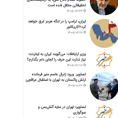
تحقیقاتی منتقل شده است
1405/03/23
ایران، ترامپ را در تنگه هرمز غرق خواهد
کرد+کاریکاتور
1405/02/17
وزیر ارتباطات: می‌گویند ایران به اینترنت
نیاز ندارد؛ این حرف را کجای دلم بگذارم؟
1405/02/07
تصاویر: ورود ژنرال عاصم منیر فرمانده
ارتش پاکستان به تهران با استقبال عراقچی
1405/01/26
تصاویر؛ تهران در سایه آتش‌بس و
سوگواری