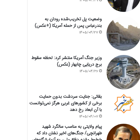
1405/04/29
وضعیت پل تخریب‌شده رودان به
بندرعباس پس از حمله آمریکا (+عکس)
1405/04/27
وزیر جنگ آمریکا منتشر کرد: لحظه سقوط
برج دریایی چابهار (عکس)
1405/04/26
بقائی: جنایت سردشت بدون حمایت
برخی از کشورهای غربی هرگز نمی‌توانست
با آن ابعاد رخ دهد
1405/04/07
پیام ولایتی به مناسب سالگرد شهید
طهرانچی/ جنگ‌های اخیر نشان داد که
خطوط مقدم دفاع ملی، به آزمایشگاه‌های