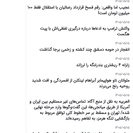
1405/05/15
عجیب اما واقعی: رقم فسخ قرارداد رضائیان با استقلال فقط ۱۰۰
میلیون تومان است!
1405/05/15
واکنش ترامپ به ادعاها درباره درگیری لفظی‌اش با پیت
هگست
1405/05/15
انفجار در حومه دمشق چند کشته و زخمی برجا گذاشت
1405/05/15
زلزله ۴ ریشتری بندرلنگه را لرزاند
1405/05/15
ملوانان ناو هواپیمابر آبراهام لینکلن از افسردگی و افت شدید
روحیه رنج می‌برند
1405/05/15
العربیه به نقل از منبع آگاه: تماس‌های غیر مستقیم بین ایران و
آمریکا از طریق میانجی‌ها؛ این گفت‌و‌گو‌ها وارد مرحله نهایی
شده/ تهران و مسقط بر سر خطوط کلی توافق مربوط به
بازگشایی تنگه هرمز، به تفاهم رسیده‌اند
1405/05/15