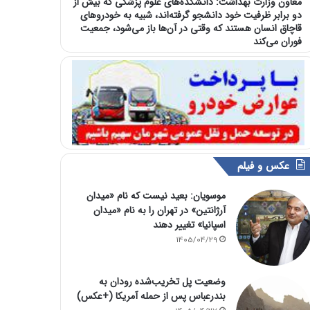
معاون وزارت بهداشت: دانشکده‌های علوم پزشکی که بیش از
دو برابر ظرفیت خود دانشجو گرفته‌اند، شبیه به خودرو‌های
قاچاق انسان هستند که وقتی در آن‌ها باز می‌شود، جمعیت
فوران می‌کند
عکس و فیلم
موسویان: بعید نیست که نام «میدان
آرژانتین» در تهران را به نام «میدان
اسپانیا» تغییر دهند
1405/04/29
وضعیت پل تخریب‌شده رودان به
بندرعباس پس از حمله آمریکا (+عکس)