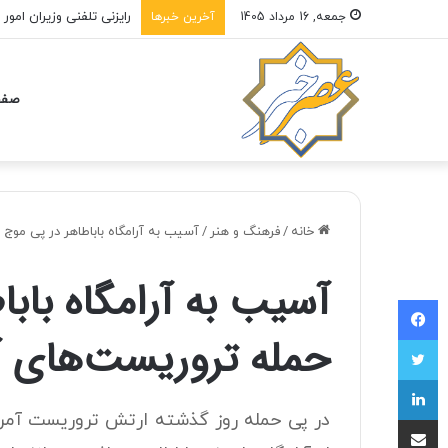
پزشکیان: باید افراد کار
جمعه, 16 مرداد 1405
آخرین خبرها
صفح
خانه
/
فرهنگ و هنر
/
آسیب به آرامگاه باباطاهر در پی موج
آسیب به آرامگاه بابا
فیسبوک
حمله تروریست‌های آ
توییتر
لینکداین
در پی حمله روز گذشته ارتش تروریست آمر
اشتراک با ایمیل