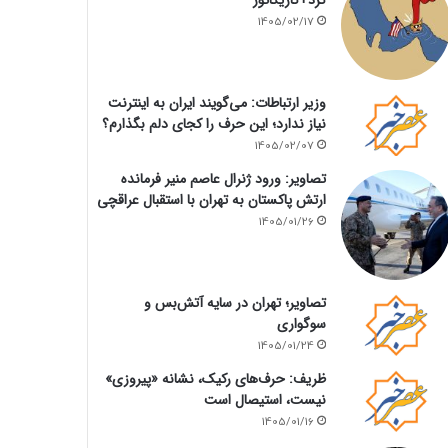
1405/02/17
وزیر ارتباطات: می‌گویند ایران به اینترنت
نیاز ندارد؛ این حرف را کجای دلم بگذارم؟
1405/02/07
تصاویر: ورود ژنرال عاصم منیر فرمانده
ارتش پاکستان به تهران با استقبال عراقچی
1405/01/26
تصاویر؛ تهران در سایه آتش‌بس و
سوگواری
1405/01/24
ظریف: حرف‌های رکیک، نشانه «پیروزی»
نیست، استیصال است
1405/01/16