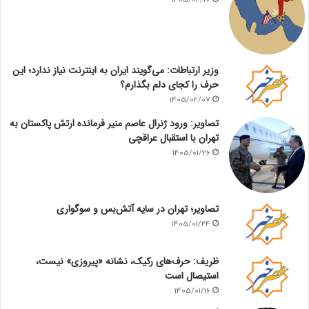
1405/02/17
وزیر ارتباطات: می‌گویند ایران به اینترنت نیاز ندارد؛ این
حرف را کجای دلم بگذارم؟
1405/02/07
تصاویر: ورود ژنرال عاصم منیر فرمانده ارتش پاکستان به
تهران با استقبال عراقچی
1405/01/26
تصاویر؛ تهران در سایه آتش‌بس و سوگواری
1405/01/24
ظریف: حرف‌های رکیک، نشانه «پیروزی» نیست،
استیصال است
1405/01/16