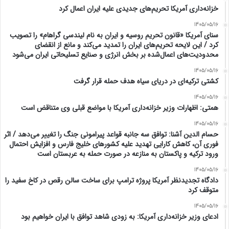
خزانه‌داری آمریکا تحریم‌های جدیدی علیه ایران اعمال کرد
1405/05/16
سنای آمریکا «قانون تحریم روسیه و ایران به نام لیندسی گراهام» را تصویب
کرد / این لایحه تحریم‌های ایران را تمدید می‌کند و مانع از انقضای
محدودیت‌های اعمال‌شده بر بخش انرژی و صنایع تسلیحاتی ایران می‌شود
1405/05/16
کشتی ترکیه‌ای در دریای سیاه هدف حمله قرار گرفت
1405/05/16
همتی: اظهارات وزیر خزانه‌داری آمریکا با مواضع قبلی وی متناقض است
1405/05/16
حسام الدین آشنا: توافق سه جانبه قواعد پیرامونی جنگ را تغییر می‌دهد / اثر
فوری آن، کاهش کارایی تهدید علیه کشور‌های خلیج فارس و افزایش احتمال
ورود ترکیه و پاکستان به منازعه در صورت حمله به عربستان است
1405/05/16
دادگاه تجدیدنظر آمریکا پروژه ترامپ برای ساخت سالن رقص در کاخ سفید را
متوقف کرد
1405/05/16
ادعای وزیر خزانه‌داری آمریکا: به زودی شاهد توافق با ایران خواهیم بود