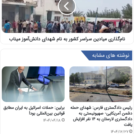
نام‌گذاری میادین سراسر کشور به نام شهدای دانش‌آموز میناب
نوشته های مشابه
رئیس دادگستری فارس: شهدای حمله
برلین: حملات اسرائیل به ایران مطابق
دشمن آمریکایی- صهیونیستی به
قوانین بین‌المللی بود!
دادگستری لارستان به ۱۴ نفر افزایش
1404/04/18
یافت
1404/12/27