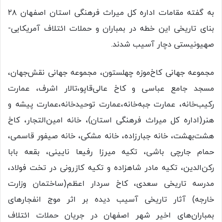
به گفته مقامات اداره کل میراث فرهنگی استان اصفهان ۲۸
بنای تاریخی این خطه در بمباران و حملات ائتلاف آمریکایی-
صهیونیستی دچار آسیب‌ شدند.
مجموعه جهانی کاخ‌موزه چهلستون، مجموعه جهانی نقش‌جهان،
مسجد جامع عباسی و کاخ عالی‌قاپو،تالار اشرف، عمارت
رکیب‌خانه، عمارت جبه‌خانه،عمارت توحیدخانه،عمارت پیشه و
هنر(اداره کل میراث فرهنگی استان)، خانه امین‌التجار، کاخ
هشت‌بهشت، خانه جبارزاده، خانه مشکی، خانه صیفور قاسمی،
حمام جارچی باشی، تکیه میرزا رفیعا نایینی، بقعه بابا
رکن‌الدین، تکیه مادر شاهزاده و تکیه کازرونی در تخت فولاد،
مدرسه تاریخی سعدی، کاخ سردار اعظم(ساختمان وزارت
خارجه) آثار تاریخی آسیب دیده بر اثر موج انفجارهای
بمباران‌های اخیر شهر اصفهان در جریان حملات ائتلاف