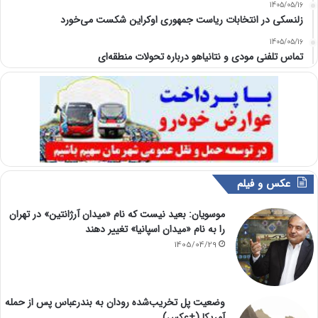
1405/05/16
زلنسکی در انتخابات ریاست جمهوری اوکراین شکست می‌خورد
1405/05/16
تماس تلفنی مودی و نتانیاهو درباره تحولات منطقه‌ای
عکس و فیلم
موسویان: بعید نیست که نام «میدان آرژانتین» در تهران
را به نام «میدان اسپانیا» تغییر دهند
1405/04/29
وضعیت پل تخریب‌شده رودان به بندرعباس پس از حمله
آمریکا (+عکس)