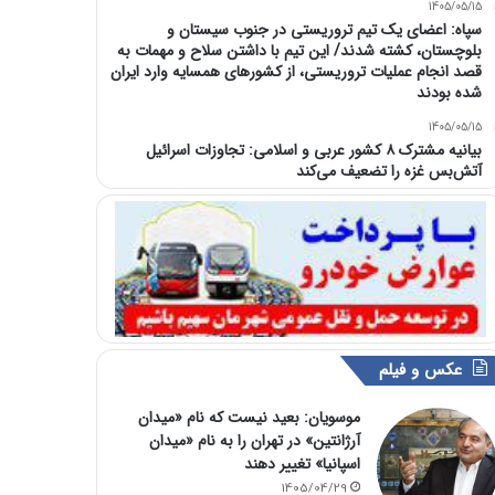
1405/05/15
سپاه: اعضای یک تیم تروریستی در جنوب سیستان و
بلوچستان، کشته شدند/ این تیم با داشتن سلاح و مهمات به
قصد انجام عملیات تروریستی، از کشورهای همسایه وارد ایران
شده بودند
1405/05/15
بیانیه مشترک ۸ کشور عربی و اسلامی: تجاوزات اسرائیل
آتش‌بس غزه را تضعیف می‌کند
عکس و فیلم
موسویان: بعید نیست که نام «میدان
آرژانتین» در تهران را به نام «میدان
اسپانیا» تغییر دهند
1405/04/29