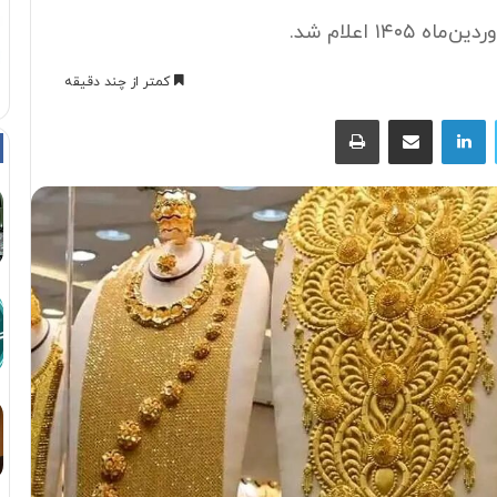
کمتر از چند دقیقه
توییتر
لینکداین
اشتراک با ایمیل
چاپ