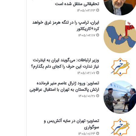
تحقیقاتی منتقل شده است
1405/03/23
ایران، ترامپ را در تنگه هرمز غرق خواهد
کرد+کاریکاتور
1405/02/17
وزیر ارتباطات: می‌گویند ایران به اینترنت
نیاز ندارد؛ این حرف را کجای دلم بگذارم؟
1405/02/07
تصاویر: ورود ژنرال عاصم منیر فرمانده
ارتش پاکستان به تهران با استقبال عراقچی
1405/01/26
تصاویر؛ تهران در سایه آتش‌بس و
سوگواری
1405/01/24