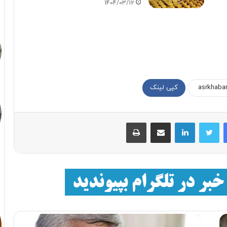
1404/03/12
کپی لینک
فیسبوک
توییتر
لینکداین
اشتراک با ایمیل
چاپ