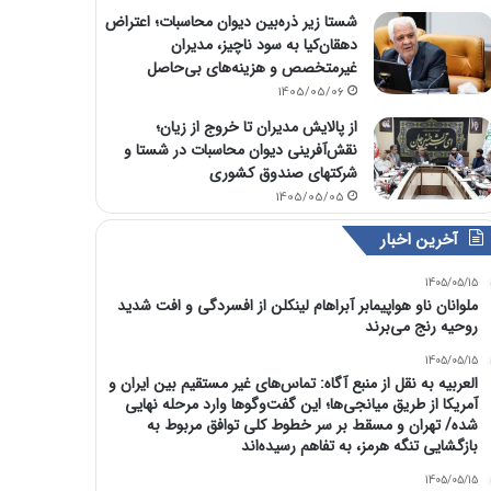
شستا زیر ذره‌بین دیوان محاسبات؛ اعتراض
دهقان‌کیا به سود ناچیز، مدیران
غیرمتخصص و هزینه‌های بی‌حاصل
1405/05/06
از پالایش مدیران تا خروج از زیان؛
نقش‌آفرینی دیوان محاسبات در شستا و
شرکتهای صندوق کشوری
1405/05/05
آخرین اخبار
1405/05/15
ملوانان ناو هواپیمابر آبراهام لینکلن از افسردگی و افت شدید
روحیه رنج می‌برند
1405/05/15
العربیه به نقل از منبع آگاه: تماس‌های غیر مستقیم بین ایران و
آمریکا از طریق میانجی‌ها؛ این گفت‌و‌گو‌ها وارد مرحله نهایی
شده/ تهران و مسقط بر سر خطوط کلی توافق مربوط به
بازگشایی تنگه هرمز، به تفاهم رسیده‌اند
1405/05/15