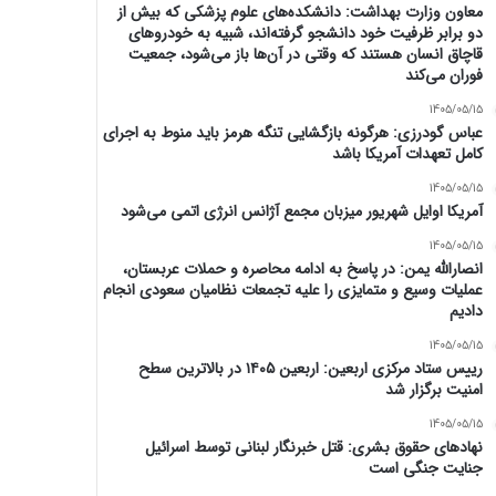
معاون وزارت بهداشت: دانشکده‌های علوم پزشکی که بیش از
دو برابر ظرفیت خود دانشجو گرفته‌اند، شبیه به خودرو‌های
قاچاق انسان هستند که وقتی در آن‌ها باز می‌شود، جمعیت
فوران می‌کند
1405/05/15
عباس گودرزی: هرگونه بازگشایی تنگه هرمز باید منوط به اجرای
کامل تعهدات آمریکا باشد
1405/05/15
آمریکا اوایل شهریور میزبان مجمع آژانس انرژی اتمی می‌شود
1405/05/15
انصارالله یمن: در پاسخ به ادامه محاصره و حملات عربستان،
عملیات وسیع و متمایزی را علیه تجمعات نظامیان سعودی انجام
دادیم
1405/05/15
رییس ستاد مرکزی اربعین: اربعین ۱۴۰۵ در بالاترین سطح
امنیت برگزار شد
1405/05/15
نهادهای حقوق بشری: قتل خبرنگار لبنانی توسط اسرائیل
جنایت جنگی است