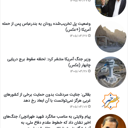
1405/04/29
وضعیت پل تخریب‌شده رودان به بندرعباس پس از حمله
آمریکا (+عکس)
1405/04/27
وزیر جنگ آمریکا منتشر کرد: لحظه سقوط برج دریایی
چابهار (عکس)
1405/04/26
بقائی: جنایت سردشت بدون حمایت برخی از کشورهای
غربی هرگز نمی‌توانست با آن ابعاد رخ دهد
1405/04/07
پیام ولایتی به مناسب سالگرد شهید طهرانچی/ جنگ‌های
اخیر نشان داد که خطوط مقدم دفاع ملی، به