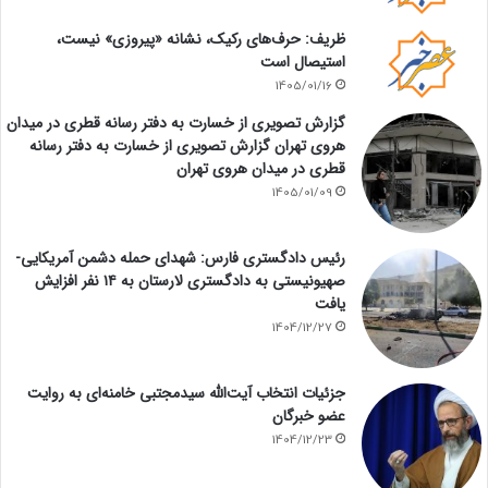
ظریف: حرف‌های رکیک، نشانه «پیروزی» نیست،
استیصال است
1405/01/16
گزارش تصویری از خسارت به دفتر رسانه قطری در میدان
هروی تهران گزارش تصویری از خسارت به دفتر رسانه
قطری در میدان هروی تهران
1405/01/09
رئیس دادگستری فارس: شهدای حمله دشمن آمریکایی-
صهیونیستی به دادگستری لارستان به ۱۴ نفر افزایش
یافت
1404/12/27
جزئیات انتخاب آیت‌الله سیدمجتبی خامنه‌ای به روایت
عضو خبرگان
1404/12/23