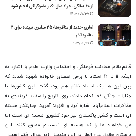
از ۴۰ سالگی، هر ۲ سال یکبار ماموگرافی انجام شود
1403/07/25
آماری جدید از مناظره‌ها؛ ۳۵ میلیون بیینده برای ۲
مناظره آخر
1403/04/17
قائم‌مقام معاونت فرهنگی و اجتماعی وزارت علوم با اشاره به
اینکه ۱۱ تا ۱۲ استاد با برخی اعضای خانواده شهید شدند که
بین این ها یک استاد خانم هم بود، گفت: این کشورها با
جنایات جنگی که انجام دادند، روی تاریخ را سفید کردندوی به
مذاکرات اسلام‌آباد اشاره کرد و افزود: آمریکا جنایتکار هسته
ای است و کشور پاکستان نیز خود کشوری هسته ای است اما
می خواهند ما را که هسته ای نیستیم ممنوع کنند. این
داستان حقوق بین الملل در این چندسال زیر سوال رفته است.