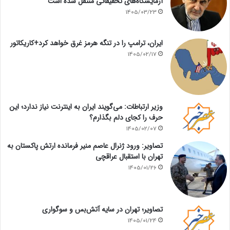
آزمایشگاه‌های تحقیقاتی منتقل شده است
1405/03/23
ایران، ترامپ را در تنگه هرمز غرق خواهد کرد+کاریکاتور
1405/02/17
وزیر ارتباطات: می‌گویند ایران به اینترنت نیاز ندارد؛ این
حرف را کجای دلم بگذارم؟
1405/02/07
تصاویر: ورود ژنرال عاصم منیر فرمانده ارتش پاکستان به
تهران با استقبال عراقچی
1405/01/26
تصاویر؛ تهران در سایه آتش‌بس و سوگواری
1405/01/24