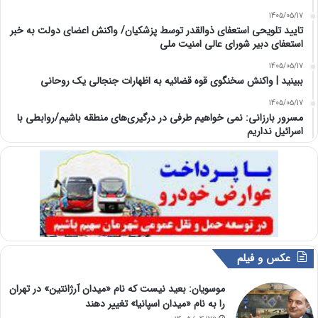
1405/05/17
تایید تلویحی استعفای ذوالقدر توسط پزشکیان/ واکنش اعضای دولت به خبر
استعفای دبیر شورای عالی امنیت ملی
1405/05/17
ببینید | واکنش سخنگوی قوه قضائیه به اظهارات جنجالی یک روحانی
1405/05/17
مسرور بارزانی: نمی خواهیم طرفی در درگیری‌های منطقه باشیم/روابطی با
اسرائیل نداریم
عکس و فیلم
موسویان: بعید نیست که نام «میدان آرژانتین» در تهران
را به نام «میدان اسپانیا» تغییر دهند