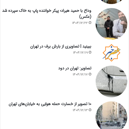
وداع با حمید هیراد؛ پیکر خواننده پاپ به خاک سپرده شد
(عکس)
1404/12/22
ببینید | تصاویری از بارش برف در تهران
1404/12/19
تصاویر: تهران در دود
1404/12/17
۱۰ تصویر از خسارت حمله هوایی به خیابان‌های تهران
1404/12/13