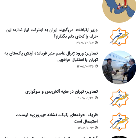
وزیر ارتباطات: می‌گویند ایران به اینترنت نیاز ندارد؛ این
حرف را کجای دلم بگذارم؟
1405/02/07
تصاویر: ورود ژنرال عاصم منیر فرمانده ارتش پاکستان به
تهران با استقبال عراقچی
1405/01/26
تصاویر؛ تهران در سایه آتش‌بس و سوگواری
1405/01/24
ظریف: حرف‌های رکیک، نشانه «پیروزی» نیست،
استیصال است
1405/01/16