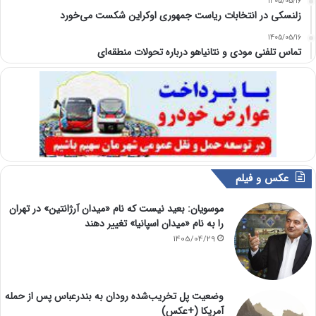
1405/05/16
زلنسکی در انتخابات ریاست جمهوری اوکراین شکست می‌خورد
1405/05/16
تماس تلفنی مودی و نتانیاهو درباره تحولات منطقه‌ای
عکس و فیلم
موسویان: بعید نیست که نام «میدان آرژانتین» در تهران
را به نام «میدان اسپانیا» تغییر دهند
1405/04/29
وضعیت پل تخریب‌شده رودان به بندرعباس پس از حمله
آمریکا (+عکس)