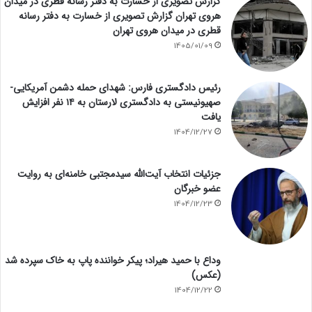
گزارش تصویری از خسارت به دفتر رسانه قطری در میدان
هروی تهران گزارش تصویری از خسارت به دفتر رسانه
قطری در میدان هروی تهران
1405/01/09
رئیس دادگستری فارس: شهدای حمله دشمن آمریکایی-
صهیونیستی به دادگستری لارستان به ۱۴ نفر افزایش
یافت
1404/12/27
جزئیات انتخاب آیت‌الله سیدمجتبی خامنه‌ای به روایت
عضو خبرگان
1404/12/23
وداع با حمید هیراد؛ پیکر خواننده پاپ به خاک سپرده شد
(عکس)
1404/12/22