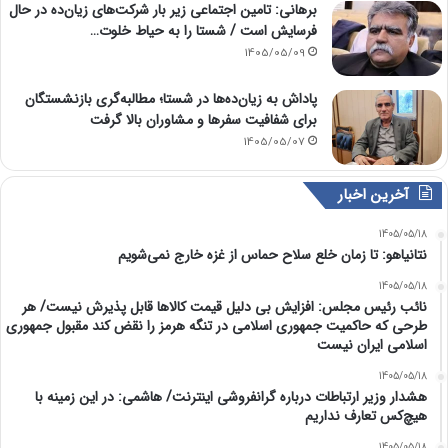
برهانی: تامین اجتماعی زیر بار شرکت‌های زیان‌ده در حال
فرسایش است / شستا را به حیاط خلوت…
1405/05/09
پاداش به زیان‌ده‌ها در شستا؛ مطالبه‌گری بازنشستگان
برای شفافیت سفرها و مشاوران بالا گرفت
1405/05/07
آخرین اخبار
1405/05/18
نتانیاهو: تا زمان خلع سلاح حماس از غزه خارج نمی‌شویم
1405/05/18
نائب رئیس مجلس: افزایش بی دلیل قیمت کالاها قابل پذیرش نیست/ هر
طرحی که حاکمیت جمهوری اسلامی در تنگه هرمز را نقض کند مقبول جمهوری
اسلامی ایران نیست
1405/05/18
هشدار وزیر ارتباطات درباره گرانفروشی اینترنت/ هاشمی: در این زمینه با
هیچ‌کس تعارف نداریم
1405/05/18