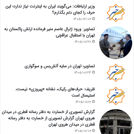
وزیر ارتباطات: می‌گویند ایران به اینترنت نیاز ندارد؛ این
حرف را کجای دلم بگذارم؟
1405/02/07
تصاویر: ورود ژنرال عاصم منیر فرمانده ارتش پاکستان به
تهران با استقبال عراقچی
1405/01/26
تصاویر؛ تهران در سایه آتش‌بس و سوگواری
1405/01/24
ظریف: حرف‌های رکیک، نشانه «پیروزی» نیست،
استیصال است
1405/01/16
گزارش تصویری از خسارت به دفتر رسانه قطری در میدان
هروی تهران گزارش تصویری از خسارت به دفتر رسانه
قطری در میدان هروی تهران
1405/01/09