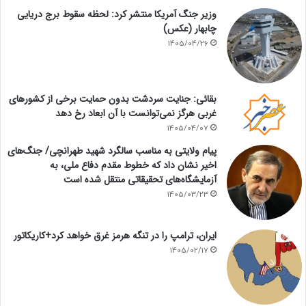
وزیر جنگ آمریکا منتشر کرد: لحظه سقوط برج دریایی
چابهار (عکس)
1405/04/26
بقائی: جنایت سردشت بدون حمایت برخی از کشورهای
غربی هرگز نمی‌توانست با آن ابعاد رخ دهد
1405/04/07
پیام ولایتی به مناسب سالگرد شهید طهرانچی/ جنگ‌های
اخیر نشان داد که خطوط مقدم دفاع ملی، به
آزمایشگاه‌های تحقیقاتی منتقل شده است
1405/03/23
ایران، ترامپ را در تنگه هرمز غرق خواهد کرد+کاریکاتور
1405/02/17