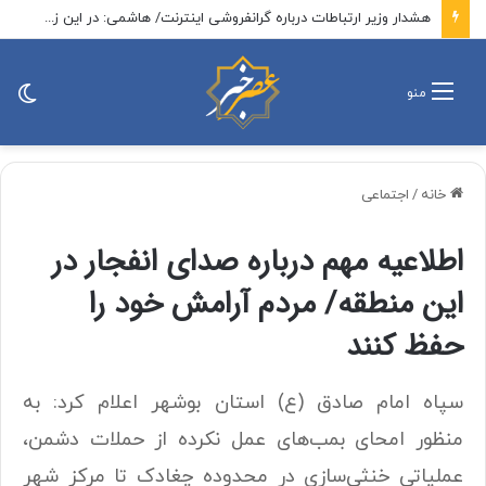
حمله یک نماینده مجلس به دولت در جلسه وبیناری/ یک ورق قرص از ۲۰۰ هزار تومان به ۳ میلیون تومان رسیده است/ حاجی بابایی: دولت باید رسیدگی کند
تغی
منو
پو
خانه
/
اجتماعی
اطلاعیه مهم درباره صدای انفجار در
این منطقه/ مردم آرامش خود را
حفظ کنند
سپاه امام صادق (ع) استان بوشهر اعلام کرد: به
منظور امحای بمب‌های عمل‌ نکرده از حملات دشمن،
عملیاتی خنثی‌سازی در محدوده چغادک تا مرکز شهر