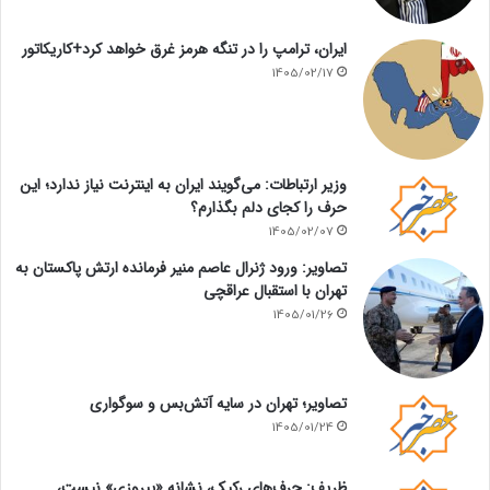
ایران، ترامپ را در تنگه هرمز غرق خواهد کرد+کاریکاتور
1405/02/17
وزیر ارتباطات: می‌گویند ایران به اینترنت نیاز ندارد؛ این
حرف را کجای دلم بگذارم؟
1405/02/07
تصاویر: ورود ژنرال عاصم منیر فرمانده ارتش پاکستان به
تهران با استقبال عراقچی
1405/01/26
تصاویر؛ تهران در سایه آتش‌بس و سوگواری
1405/01/24
ظریف: حرف‌های رکیک، نشانه «پیروزی» نیست،