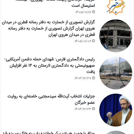
استیصال است
1405/01/16
گزارش تصویری از خسارت به دفتر رسانه قطری در میدان
هروی تهران گزارش تصویری از خسارت به دفتر رسانه
قطری در میدان هروی تهران
1405/01/09
رئیس دادگستری فارس: شهدای حمله دشمن آمریکایی-
صهیونیستی به دادگستری لارستان به ۱۴ نفر افزایش
یافت
1404/12/27
جزئیات انتخاب آیت‌الله سیدمجتبی خامنه‌ای به روایت
عضو خبرگان
1404/12/23
وداع با حمید هیراد؛ پیکر خواننده پاپ به خاک سپرده شد