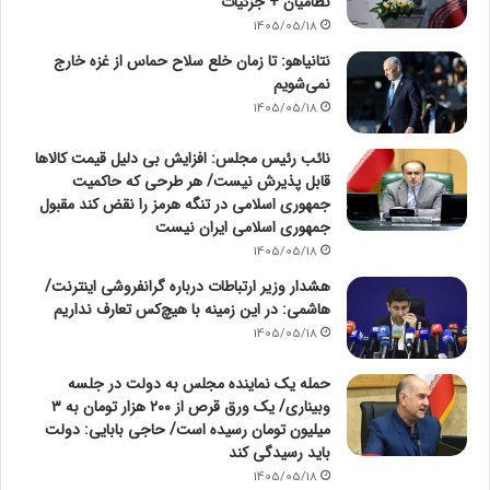
نظامیان + جزئیات
1405/05/18
نتانیاهو: تا زمان خلع سلاح حماس از غزه خارج
نمی‌شویم
1405/05/18
نائب رئیس مجلس: افزایش بی دلیل قیمت کالاها
قابل پذیرش نیست/ هر طرحی که حاکمیت
جمهوری اسلامی در تنگه هرمز را نقض کند مقبول
جمهوری اسلامی ایران نیست
1405/05/18
هشدار وزیر ارتباطات درباره گرانفروشی اینترنت/
هاشمی: در این زمینه با هیچ‌کس تعارف نداریم
1405/05/18
حمله یک نماینده مجلس به دولت در جلسه
وبیناری/ یک ورق قرص از ۲۰۰ هزار تومان به ۳
میلیون تومان رسیده است/ حاجی بابایی: دولت
باید رسیدگی کند
1405/05/18