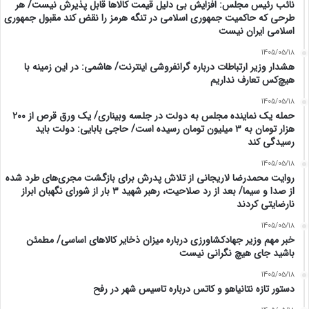
نائب رئیس مجلس: افزایش بی دلیل قیمت کالاها قابل پذیرش نیست/ هر
طرحی که حاکمیت جمهوری اسلامی در تنگه هرمز را نقض کند مقبول جمهوری
اسلامی ایران نیست
1405/05/18
هشدار وزیر ارتباطات درباره گرانفروشی اینترنت/ هاشمی: در این زمینه با
هیچ‌کس تعارف نداریم
1405/05/18
حمله یک نماینده مجلس به دولت در جلسه وبیناری/ یک ورق قرص از ۲۰۰
هزار تومان به ۳ میلیون تومان رسیده است/ حاجی بابایی: دولت باید
رسیدگی کند
1405/05/18
روایت محمدرضا لاریجانی از تلاش پدرش برای بازگشت مجری‌های طرد شده
از صدا و سیما/ بعد از رد صلاحیت، رهبر شهید ۳ بار از شورای نگهبان ابراز
نارضایتی کردند
1405/05/18
خبر مهم وزیر جهادکشاورزی درباره میزان ذخایر کالاهای اساسی/ مطمئن
باشید جای هیچ نگرانی نیست
1405/05/18
دستور تازه نتانیاهو و کاتس درباره تاسیس شهر در رفح