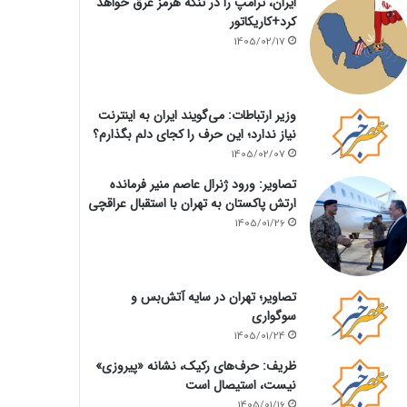
ایران، ترامپ را در تنگه هرمز غرق خواهد
کرد+کاریکاتور
1405/02/17
وزیر ارتباطات: می‌گویند ایران به اینترنت
نیاز ندارد؛ این حرف را کجای دلم بگذارم؟
1405/02/07
تصاویر: ورود ژنرال عاصم منیر فرمانده
ارتش پاکستان به تهران با استقبال عراقچی
1405/01/26
تصاویر؛ تهران در سایه آتش‌بس و
سوگواری
1405/01/24
ظریف: حرف‌های رکیک، نشانه «پیروزی»
نیست، استیصال است
1405/01/16