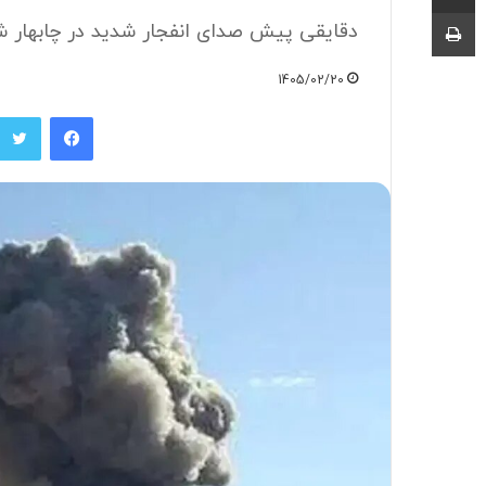
چاپ
دقایقی پیش صدای انفجار شدید در چابهار ش
1405/02/20
فیسبوک