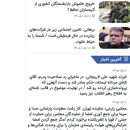
خروج خاموش بازنشستگان کشوری از
آتیه‌سازان حافظ؟
1405/05/10
برهانی: تامین اجتماعی زیر بار شرکت‌های
زیان‌ده در حال فرسایش است / شستا را به
حیاط خلوت…
1405/05/09
آخرین اخبار
1405/05/18
فرزند شهید علی لاریجانی: در ماجرای رد صلاحیت پدرم، آقای
اژه‌ای مردانه ایستاد، حکم صادر شد و دست آنهایی که
پرونده‌سازی کردند رو شد / در نهایت، موضوع در قالب نامه‌ای
به اطلاع رهبر انقلاب نیز رسید
1405/05/18
مجتبی زارعی، نماینده تهران: کار زشت معاونت پارلمانی صدا و
سیما برای جمع آوری امضا از نمایندگان مجلس برای حمایت از
جبلی / قویا با تلفن‌کننده برخورد کردم /مگر جمع کردن امضا
خرابکاری‌های هیئت رئیسه‌ی سازمان را برای وحدت شکنی‌ها و