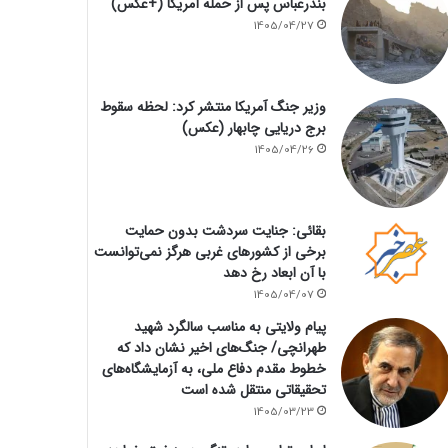
بندرعباس پس از حمله آمریکا (+عکس)
1405/04/27
وزیر جنگ آمریکا منتشر کرد: لحظه سقوط
برج دریایی چابهار (عکس)
1405/04/26
بقائی: جنایت سردشت بدون حمایت
برخی از کشورهای غربی هرگز نمی‌توانست
با آن ابعاد رخ دهد
1405/04/07
پیام ولایتی به مناسب سالگرد شهید
طهرانچی/ جنگ‌های اخیر نشان داد که
خطوط مقدم دفاع ملی، به آزمایشگاه‌های
تحقیقاتی منتقل شده است
1405/03/23