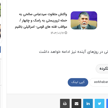
واکنش متفاوت سیدعباس صالحی به
حمله تروریستی به راسک و چابهار /
مواظب فتنه های قومی- اسرائیلی باشیم
1403/01/16
ی در روزهای آینده نیز ادامه خواهد داشت
کرده
کپی لینک
فیسبوک
توییتر
لینکداین
اشتراک با ایمیل
چاپ