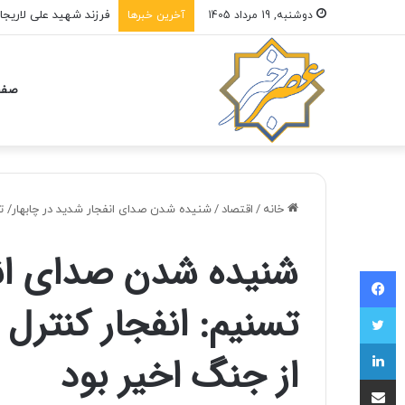
دوشنبه, 19 مرداد 1405
آخرین خبرها
صفح
خانه
/
اقتصاد
/
شنیده شدن صدای انفجار شدید در چابهار/ تس
شنیده شدن صدای انف
فیسبوک
تسنیم: انفجار کنترل
توییتر
لینکداین
از جنگ اخیر بود
اشتراک با ایمیل