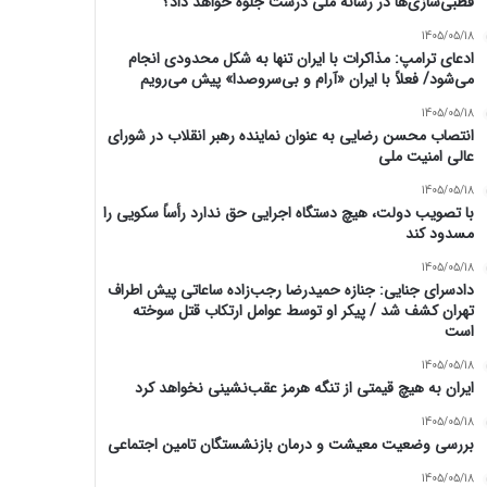
قطبی‌سازی‌ها در رسانه ملی درست جلوه خواهد داد؟
1405/05/18
ادعای ترامپ: مذاکرات با ایران تنها به شکل محدودی انجام
می‌شود/ فعلاً با ایران «آرام و بی‌سروصدا» پیش می‌رویم
1405/05/18
انتصاب محسن رضایی به عنوان نماینده رهبر انقلاب در شورای
عالی امنیت ملی
1405/05/18
با تصویب دولت، هیچ دستگاه اجرایی حق ندارد رأساً سکویی را
مسدود کند
1405/05/18
دادسرای جنایی: جنازه حمیدرضا رجب‌زاده ساعاتی پیش اطراف
تهران کشف شد / پیکر او توسط عوامل‌ ارتکاب قتل سوخته
است
1405/05/18
ایران به هیچ قیمتی از تنگه هرمز عقب‌نشینی نخواهد کرد
1405/05/18
بررسی وضعیت معیشت و درمان بازنشستگان تامین اجتماعی
1405/05/18