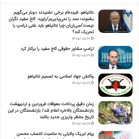
نتانیاهو: شینده‌ام برخی نشنیدند دوبار می‌گویم
بشنوند؛ سند را نمی‌پذیریم/راوید: کاخ سفید نگران
نیست/سی‌ان‌ان:چرا نتانیاهو باید علنی ترامپ را
تحریک کند؟
1405/05/19
ترامپ مشاور حقوقی کاخ سفید را برکنار کرد
1405/05/19
واکنش جهاد اسلامی به تصمیم نتانیاهو
1405/05/19
زمان دقیق پرداخت معوقات فروردین و اردیبهشت
بازنشستگان بالاخره اعلام شد/ بازنشستگان در این
تاریخ منتظر واریزی جدید باشند
1405/05/19
پیام تبریک ولایتی به مناسبت انتصاب محسن