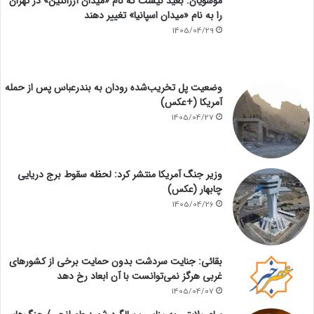
موسویان: بعید نیست که نام «میدان آرژانتین» در تهران
را به نام «میدان اسپانیا» تغییر دهند
1405/04/29
وضعیت پل تخریب‌شده رودان به بندرعباس پس از حمله
آمریکا (+عکس)
1405/04/27
وزیر جنگ آمریکا منتشر کرد: لحظه سقوط برج دریایی
چابهار (عکس)
1405/04/26
بقائی: جنایت سردشت بدون حمایت برخی از کشورهای
غربی هرگز نمی‌توانست با آن ابعاد رخ دهد
1405/04/07