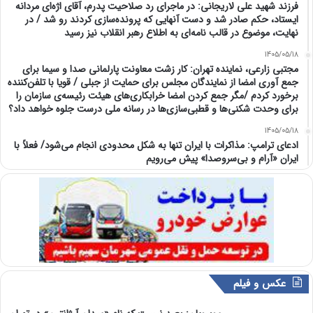
فرزند شهید علی لاریجانی: در ماجرای رد صلاحیت پدرم، آقای اژه‌ای مردانه
ایستاد، حکم صادر شد و دست آنهایی که پرونده‌سازی کردند رو شد / در
نهایت، موضوع در قالب نامه‌ای به اطلاع رهبر انقلاب نیز رسید
1405/05/18
مجتبی زارعی، نماینده تهران: کار زشت معاونت پارلمانی صدا و سیما برای
جمع آوری امضا از نمایندگان مجلس برای حمایت از جبلی / قویا با تلفن‌کننده
برخورد کردم /مگر جمع کردن امضا خرابکاری‌های هیئت رئیسه‌ی سازمان را
برای وحدت شکنی‌ها و قطبی‌سازی‌ها در رسانه ملی درست جلوه خواهد داد؟
1405/05/18
ادعای ترامپ: مذاکرات با ایران تنها به شکل محدودی انجام می‌شود/ فعلاً با
ایران «آرام و بی‌سروصدا» پیش می‌رویم
عکس و فیلم