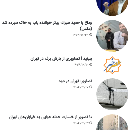
وداع با حمید هیراد؛ پیکر خواننده پاپ به خاک سپرده شد
(عکس)
1404/12/22
ببینید | تصاویری از بارش برف در تهران
1404/12/19
تصاویر: تهران در دود
1404/12/17
۱۰ تصویر از خسارت حمله هوایی به خیابان‌های تهران
1404/12/13