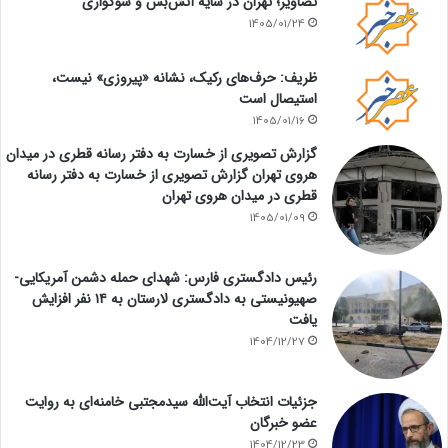
تصاویر؛ تهران در سایه آتش‌بس و سوگواری
1405/01/24
ظریف: حرف‌های رکیک، نشانه «پیروزی» نیست،
استیصال است
1405/01/16
گزارش تصویری از خسارت به دفتر رسانه قطری در میدان
هروی تهران گزارش تصویری از خسارت به دفتر رسانه
قطری در میدان هروی تهران
1405/01/09
رئیس دادگستری فارس: شهدای حمله دشمن آمریکایی-
صهیونیستی به دادگستری لارستان به ۱۴ نفر افزایش
یافت
1404/12/27
جزئیات انتخاب آیت‌الله سیدمجتبی خامنه‌ای به روایت
عضو خبرگان
1404/12/23