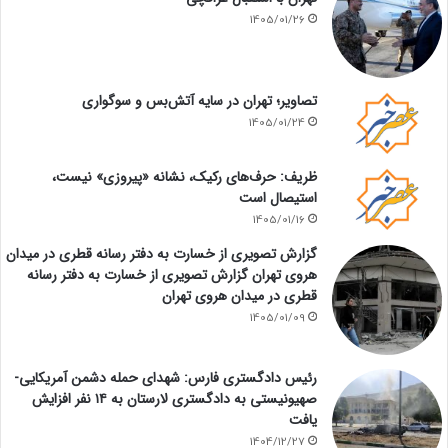
1405/01/26
تصاویر؛ تهران در سایه آتش‌بس و سوگواری
1405/01/24
ظریف: حرف‌های رکیک، نشانه «پیروزی» نیست،
استیصال است
1405/01/16
گزارش تصویری از خسارت به دفتر رسانه قطری در میدان
هروی تهران گزارش تصویری از خسارت به دفتر رسانه
قطری در میدان هروی تهران
1405/01/09
رئیس دادگستری فارس: شهدای حمله دشمن آمریکایی-
صهیونیستی به دادگستری لارستان به ۱۴ نفر افزایش
یافت
1404/12/27