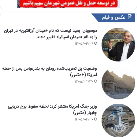
عکس و فیلم
موسویان: بعید نیست که نام «میدان آرژانتین» در تهران
را به نام «میدان اسپانیا» تغییر دهند
1405/04/29
وضعیت پل تخریب‌شده رودان به بندرعباس پس از حمله
آمریکا (+عکس)
1405/04/27
وزیر جنگ آمریکا منتشر کرد: لحظه سقوط برج دریایی
چابهار (عکس)
1405/04/26