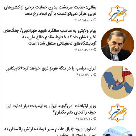
بقائی: جنایت سردشت بدون حمایت برخی از کشورهای
غربی هرگز نمی‌توانست با آن ابعاد رخ دهد
1405/04/07
پیام ولایتی به مناسب سالگرد شهید طهرانچی/ جنگ‌های
اخیر نشان داد که خطوط مقدم دفاع ملی، به
آزمایشگاه‌های تحقیقاتی منتقل شده است
1405/03/23
ایران، ترامپ را در تنگه هرمز غرق خواهد کرد+کاریکاتور
1405/02/17
وزیر ارتباطات: می‌گویند ایران به اینترنت نیاز ندارد؛ این
حرف را کجای دلم بگذارم؟
1405/02/07
تصاویر: ورود ژنرال عاصم منیر فرمانده ارتش پاکستان به
تهران با استقبال عراقچی