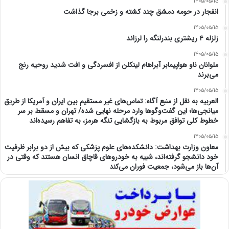
1405/05/15
انفجار در حومه دمشق چند کشته و زخمی برجا گذاشت
1405/05/15
زلزله ۴ ریشتری بندرلنگه را لرزاند
1405/05/15
ملوانان ناو هواپیمابر آبراهام لینکلن از افسردگی و افت شدید روحیه رنج
می‌برند
1405/05/15
العربیه به نقل از منبع آگاه: تماس‌های غیر مستقیم بین ایران و آمریکا از طریق
میانجی‌ها؛ این گفت‌و‌گو‌ها وارد مرحله نهایی شده/ تهران و مسقط بر سر
خطوط کلی توافق مربوط به بازگشایی تنگه هرمز، به تفاهم رسیده‌اند
1405/05/15
معاون وزارت بهداشت: دانشکده‌های علوم پزشکی که بیش از دو برابر ظرفیت
خود دانشجو گرفته‌اند، شبیه به خودرو‌های قاچاق انسان هستند که وقتی در
آن‌ها باز می‌شود، جمعیت فوران می‌کند