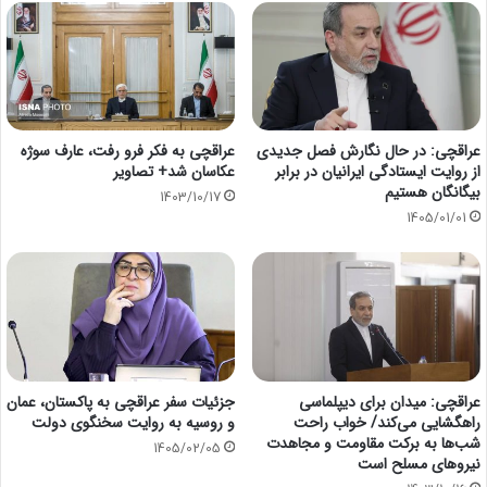
عراقچی: در حال نگارش فصل جدیدی
عراقچی به فکر فرو رفت، عارف سوژه
از روایت ایستادگی ایرانیان در برابر
عکاسان شد+ تصاویر
بیگانگان هستیم
1403/10/17
1405/01/01
عراقچی: میدان برای دیپلماسی
جزئیات سفر عراقچی به پاکستان، عمان
راهگشایی می‌کند/ خواب راحت
و روسیه به روایت سخنگوی دولت
شب‌ها به برکت مقاومت و مجاهدت
1405/02/05
نیروهای مسلح است