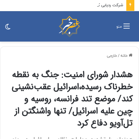
شرکت ردیابی کشتیرانی کپلر: تنها ۶ نفت‌کش حامل نفت خام این هفته از تنگه هرمز خارج شدند / تعداد کل کشتی‌هایی که تاکنون وارد تنگه هرمز شده‌اند به ۲۱ فروند رسیده است که بیشتر آنها از مسیر ایران عبور کرده‌اند
تغی
منو
پو
خانه
/
خارجی
هشدار شورای امنیت: جنگ به نقطه
خطرناک رسیده،اسرائیل عقب‌نشینی
کند/ موضع تند فرانسه، روسیه و
چین علیه اسرائیل/ تنها واشنگتن از
تل‌آویو دفاع کرد