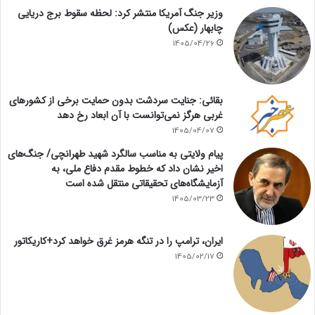
وزیر جنگ آمریکا منتشر کرد: لحظه سقوط برج دریایی
چابهار (عکس)
1405/04/26
بقائی: جنایت سردشت بدون حمایت برخی از کشورهای
غربی هرگز نمی‌توانست با آن ابعاد رخ دهد
1405/04/07
پیام ولایتی به مناسب سالگرد شهید طهرانچی/ جنگ‌های
اخیر نشان داد که خطوط مقدم دفاع ملی، به
آزمایشگاه‌های تحقیقاتی منتقل شده است
1405/03/23
ایران، ترامپ را در تنگه هرمز غرق خواهد کرد+کاریکاتور
1405/02/17