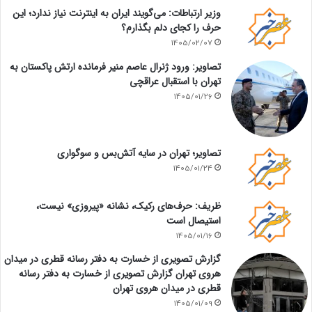
وزیر ارتباطات: می‌گویند ایران به اینترنت نیاز ندارد؛ این
حرف را کجای دلم بگذارم؟
1405/02/07
تصاویر: ورود ژنرال عاصم منیر فرمانده ارتش پاکستان به
تهران با استقبال عراقچی
1405/01/26
تصاویر؛ تهران در سایه آتش‌بس و سوگواری
1405/01/24
ظریف: حرف‌های رکیک، نشانه «پیروزی» نیست،
استیصال است
1405/01/16
گزارش تصویری از خسارت به دفتر رسانه قطری در میدان
هروی تهران گزارش تصویری از خسارت به دفتر رسانه
قطری در میدان هروی تهران
1405/01/09