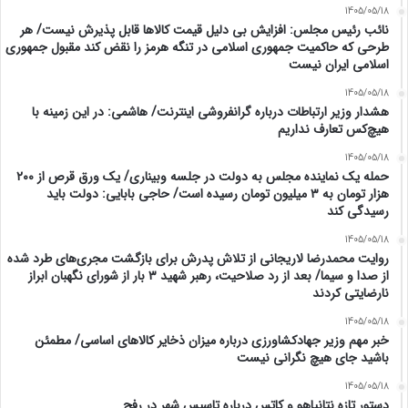
1405/05/18
نائب رئیس مجلس: افزایش بی دلیل قیمت کالاها قابل پذیرش نیست/ هر
طرحی که حاکمیت جمهوری اسلامی در تنگه هرمز را نقض کند مقبول جمهوری
اسلامی ایران نیست
1405/05/18
هشدار وزیر ارتباطات درباره گرانفروشی اینترنت/ هاشمی: در این زمینه با
هیچ‌کس تعارف نداریم
1405/05/18
حمله یک نماینده مجلس به دولت در جلسه وبیناری/ یک ورق قرص از ۲۰۰
هزار تومان به ۳ میلیون تومان رسیده است/ حاجی بابایی: دولت باید
رسیدگی کند
1405/05/18
روایت محمدرضا لاریجانی از تلاش پدرش برای بازگشت مجری‌های طرد شده
از صدا و سیما/ بعد از رد صلاحیت، رهبر شهید ۳ بار از شورای نگهبان ابراز
نارضایتی کردند
1405/05/18
خبر مهم وزیر جهادکشاورزی درباره میزان ذخایر کالاهای اساسی/ مطمئن
باشید جای هیچ نگرانی نیست
1405/05/18
دستور تازه نتانیاهو و کاتس درباره تاسیس شهر در رفح