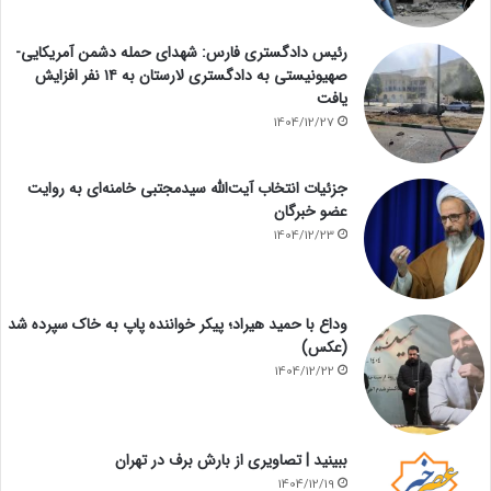
رئیس دادگستری فارس: شهدای حمله دشمن آمریکایی-
صهیونیستی به دادگستری لارستان به ۱۴ نفر افزایش
یافت
1404/12/27
جزئیات انتخاب آیت‌الله سیدمجتبی خامنه‌ای به روایت
عضو خبرگان
1404/12/23
وداع با حمید هیراد؛ پیکر خواننده پاپ به خاک سپرده شد
(عکس)
1404/12/22
ببینید | تصاویری از بارش برف در تهران
1404/12/19