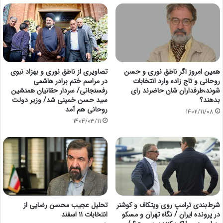
همین امروز اگر ناطق نوری و حسن
تصاویری از ناطق نوری و بهزاد نبوی
روحانی و تاج زاده وارد انتخابات
در مراسم ختم برادر هاشمی
شوند،طرفداران شان حاضرند رای
رفسنجانی/ سردار حقانیان همنشین
بدهند؟
سید حسن خمینی شد/ وزیر دولت
روحانی هم آمد
1402/11/08
1404/03/11
شرط‌بندی ترامپ روی ویتکاف و کوشنر
تحلیل عجیب محسن رضایی از
در پرونده ایران / نگاه تهران و مسکو
انتخابات ۱۱ اسفند