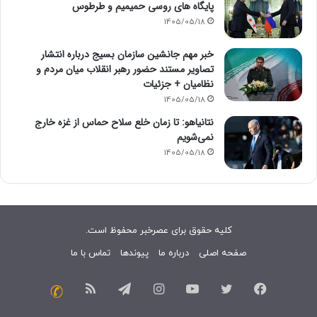
پایگاه های روسی حمیمیم و طرطوس
1405/05/18
خبر مهم جانشین سازمان بسیج درباره انتشار
تصاویر مستند حضور رهبر انقلاب میان مردم و
نظامیان + جزئیات
1405/05/18
نتانیاهو: تا زمان خلع سلاح حماس از غزه خارج
نمی‌شویم
1405/05/18
کلیه حقوق برای عصرخبر محفوظ است.
صفحه اصلی
درباره ما
پیوندها
تماس با ما
فیسبوک
توییتر
یوتیوب
اینستاگرام
تلگرام
خوراک
تماس