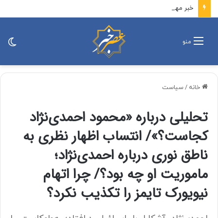
خبر مهم جانشین سازمان بسیج درباره انتشار تصاویر مستند حضور رهبر انقلاب میان مردم و نظامیان + جزئیات
تغی
منو
پو
خانه
/
سیاست
تحلیلی درباره «محمود احمدی‌نژاد
کجاست؟»/ انتساب اظهار نظری به
ناطق نوری درباره احمدی‌نژاد؛
ماموریت او چه بود؟/ چرا اتهام
نیویورک تایمز را تکذیب نکرد؟