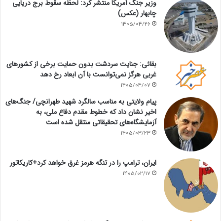
وزیر جنگ آمریکا منتشر کرد: لحظه سقوط برج دریایی
چابهار (عکس)
1405/04/26
بقائی: جنایت سردشت بدون حمایت برخی از کشورهای
غربی هرگز نمی‌توانست با آن ابعاد رخ دهد
1405/04/07
پیام ولایتی به مناسب سالگرد شهید طهرانچی/ جنگ‌های
اخیر نشان داد که خطوط مقدم دفاع ملی، به
آزمایشگاه‌های تحقیقاتی منتقل شده است
1405/03/23
ایران، ترامپ را در تنگه هرمز غرق خواهد کرد+کاریکاتور
1405/02/17