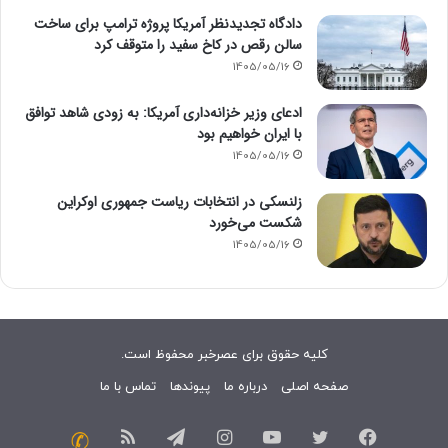
دادگاه تجدیدنظر آمریکا پروژه ترامپ برای ساخت
سالن رقص در کاخ سفید را متوقف کرد
1405/05/16
ادعای وزیر خزانه‌داری آمریکا: به زودی شاهد توافق
با ایران خواهیم بود
1405/05/16
زلنسکی در انتخابات ریاست جمهوری اوکراین
شکست می‌خورد
1405/05/16
کلیه حقوق برای عصرخبر محفوظ است.
صفحه اصلی
درباره ما
پیوندها
تماس با ما
فیسبوک
توییتر
یوتیوب
اینستاگرام
تلگرام
خوراک
تماس