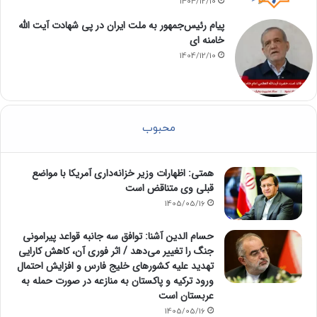
1404/12/10
پیام رئیس‌جمهور به ملت ایران در پی شهادت آیت الله
خامنه ای
1404/12/10
محبوب
همتی: اظهارات وزیر خزانه‌داری آمریکا با مواضع
قبلی وی متناقض است
1405/05/16
حسام الدین آشنا: توافق سه جانبه قواعد پیرامونی
جنگ را تغییر می‌دهد / اثر فوری آن، کاهش کارایی
تهدید علیه کشور‌های خلیج فارس و افزایش احتمال
ورود ترکیه و پاکستان به منازعه در صورت حمله به
عربستان است
1405/05/16