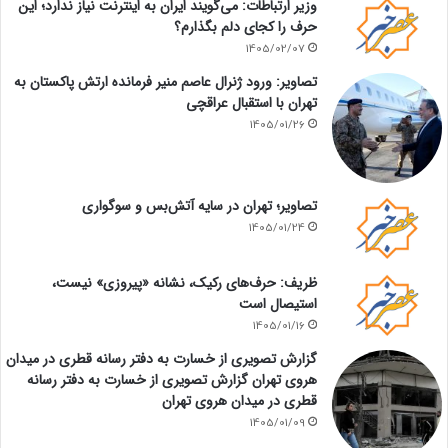
وزیر ارتباطات: می‌گویند ایران به اینترنت نیاز ندارد؛ این
حرف را کجای دلم بگذارم؟
1405/02/07
تصاویر: ورود ژنرال عاصم منیر فرمانده ارتش پاکستان به
تهران با استقبال عراقچی
1405/01/26
تصاویر؛ تهران در سایه آتش‌بس و سوگواری
1405/01/24
ظریف: حرف‌های رکیک، نشانه «پیروزی» نیست،
استیصال است
1405/01/16
گزارش تصویری از خسارت به دفتر رسانه قطری در میدان
هروی تهران گزارش تصویری از خسارت به دفتر رسانه
قطری در میدان هروی تهران
1405/01/09