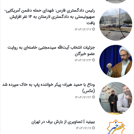
رئیس دادگستری فارس: شهدای حمله دشمن آمریکایی-
صهیونیستی به دادگستری لارستان به ۱۴ نفر افزایش
یافت
1404/12/27
جزئیات انتخاب آیت‌الله سیدمجتبی خامنه‌ای به روایت
عضو خبرگان
1404/12/23
وداع با حمید هیراد؛ پیکر خواننده پاپ به خاک سپرده شد
(عکس)
1404/12/22
ببینید | تصاویری از بارش برف در تهران
1404/12/19