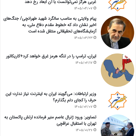
غربی هرگز نمی‌توانست با آن ابعاد رخ دهد
1405/04/07
پیام ولایتی به مناسب سالگرد شهید طهرانچی/ جنگ‌های
اخیر نشان داد که خطوط مقدم دفاع ملی، به
آزمایشگاه‌های تحقیقاتی منتقل شده است
1405/03/23
ایران، ترامپ را در تنگه هرمز غرق خواهد کرد+کاریکاتور
1405/02/17
وزیر ارتباطات: می‌گویند ایران به اینترنت نیاز ندارد؛ این
حرف را کجای دلم بگذارم؟
1405/02/07
تصاویر: ورود ژنرال عاصم منیر فرمانده ارتش پاکستان به
تهران با استقبال عراقچی
1405/01/26