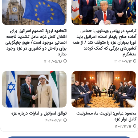
ترامپ در پیامی ویدئویی: حماس
اتحادیه اروپا: تصمیم اسرائیل برای
آماده صلح پایدار است؛ اسرائیل باید
اشغال کامل غزه، عامل تشدید فاجعه
فورا بمباران غزه را متوقف کند / از همه
انسانی موجود است/ هیچ جایگزینی
کشورهای بزرگی که کمک کردند
برای راه‌حل دو کشوری در غزه وجود
متشکرم
ندارد
1404/05/18
1404/07/12
محمود عباس: اولویت ما، مسئولیت
توافق اسرائیل و امارات درباره غزه
کامل نوار غزه
1404/02/31
1403/12/14