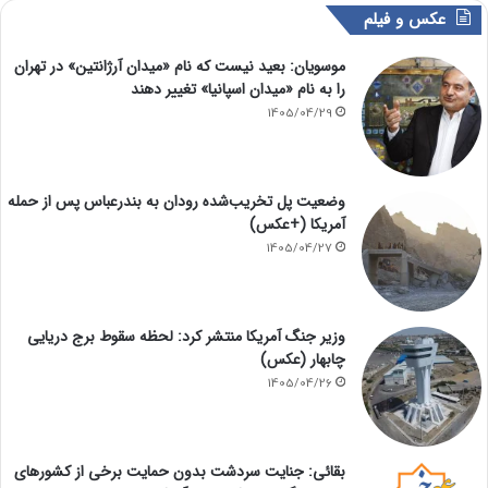
عکس و فیلم
موسویان: بعید نیست که نام «میدان آرژانتین» در تهران
را به نام «میدان اسپانیا» تغییر دهند
1405/04/29
وضعیت پل تخریب‌شده رودان به بندرعباس پس از حمله
آمریکا (+عکس)
1405/04/27
وزیر جنگ آمریکا منتشر کرد: لحظه سقوط برج دریایی
چابهار (عکس)
1405/04/26
بقائی: جنایت سردشت بدون حمایت برخی از کشورهای