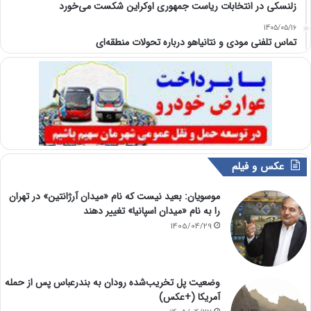
زلنسکی در انتخابات ریاست جمهوری اوکراین شکست می‌خورد
1405/05/16
تماس تلفنی مودی و نتانیاهو درباره تحولات منطقه‌ای
عکس و فیلم
موسویان: بعید نیست که نام «میدان آرژانتین» در تهران
را به نام «میدان اسپانیا» تغییر دهند
1405/04/29
وضعیت پل تخریب‌شده رودان به بندرعباس پس از حمله
آمریکا (+عکس)