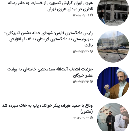
هروی تهران گزارش تصویری از خسارت به دفتر رسانه
قطری در میدان هروی تهران
1405/01/09
رئیس دادگستری فارس: شهدای حمله دشمن آمریکایی-
صهیونیستی به دادگستری لارستان به ۱۴ نفر افزایش
یافت
1404/12/27
جزئیات انتخاب آیت‌الله سیدمجتبی خامنه‌ای به روایت
عضو خبرگان
1404/12/23
وداع با حمید هیراد؛ پیکر خواننده پاپ به خاک سپرده شد
(عکس)
1404/12/22