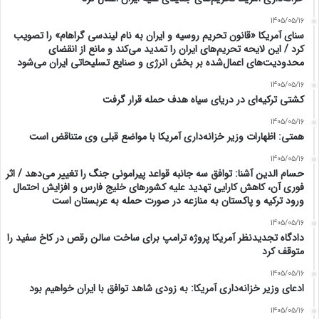
1405/05/16
سنای آمریکا «قانون تحریم روسیه و ایران به نام لیندسی گراهام» را تصویب
کرد / این لایحه تحریم‌های ایران را تمدید می‌کند و مانع از انقضای
محدودیت‌های اعمال‌شده بر بخش انرژی و صنایع تسلیحاتی ایران می‌شود
1405/05/16
کشتی ترکیه‌ای در دریای سیاه هدف حمله قرار گرفت
1405/05/16
همتی: اظهارات وزیر خزانه‌داری آمریکا با مواضع قبلی وی متناقض است
1405/05/16
حسام الدین آشنا: توافق سه جانبه قواعد پیرامونی جنگ را تغییر می‌دهد / اثر
فوری آن، کاهش کارایی تهدید علیه کشور‌های خلیج فارس و افزایش احتمال
ورود ترکیه و پاکستان به منازعه در صورت حمله به عربستان است
1405/05/16
دادگاه تجدیدنظر آمریکا پروژه ترامپ برای ساخت سالن رقص در کاخ سفید را
متوقف کرد
1405/05/16
ادعای وزیر خزانه‌داری آمریکا: به زودی شاهد توافق با ایران خواهیم بود
1405/05/16