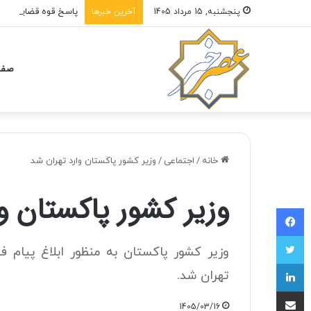
پاسخ قوه قضاییه به 
پنجشنبه, 15 مرداد 1405
آخرین خبرها
صفح
خانه
/
اجتماعی
/
وزیر کشور پاکستان وارد تهران شد
وزیر کشور پاکستان و
فیسبوک
توییتر
وزیر کشور پاکستان به منظور ابلاغ پیام ف
لینکداین
تهران شد.
اشتراک با ایمیل
1405/03/16