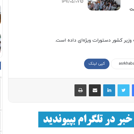
1391/05/07
ست
وزیر کشور دستورات ویژه‌ای داده است.
کپی لینک
فیسبوک
توییتر
لینکداین
اشتراک با ایمیل
چاپ