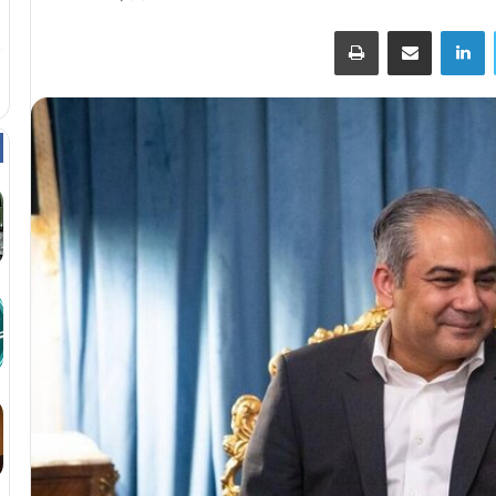
توییتر
لینکداین
اشتراک با ایمیل
چاپ