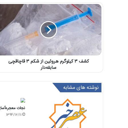
کشف ۳ کیلوگرم هروئین از شکم ۳ قاچاقچی
سابقه‌دار
نوشته های مشابه
نجات معجره‌آسای 
1394/12/11