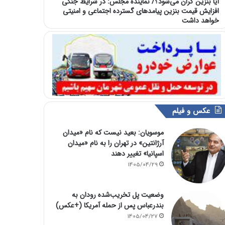
آیا بنزین گران می‌شود؟/ نماینده مجلس: در شرایط جنگی
افزایش قیمت بنزین پیامدهای گسترده اجتماعی و امنیتی
خواهد داشت
عکس و فیلم
موسویان: بعید نیست که نام «میدان
آرژانتین» در تهران را به نام «میدان
اسپانیا» تغییر دهند
1405/04/29
وضعیت پل تخریب‌شده رودان به
بندرعباس پس از حمله آمریکا (+عکس)
1405/04/27