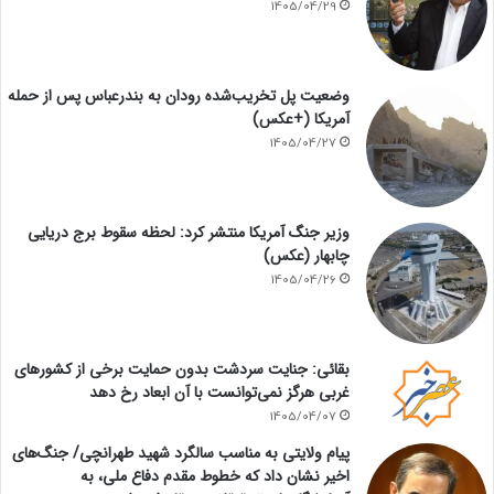
1405/04/29
وضعیت پل تخریب‌شده رودان به بندرعباس پس از حمله
آمریکا (+عکس)
1405/04/27
وزیر جنگ آمریکا منتشر کرد: لحظه سقوط برج دریایی
چابهار (عکس)
1405/04/26
بقائی: جنایت سردشت بدون حمایت برخی از کشورهای
غربی هرگز نمی‌توانست با آن ابعاد رخ دهد
1405/04/07
پیام ولایتی به مناسب سالگرد شهید طهرانچی/ جنگ‌های
اخیر نشان داد که خطوط مقدم دفاع ملی، به