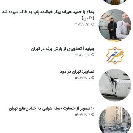
وداع با حمید هیراد؛ پیکر خواننده پاپ به خاک سپرده شد
(عکس)
1404/12/22
ببینید | تصاویری از بارش برف در تهران
1404/12/19
تصاویر: تهران در دود
1404/12/17
۱۰ تصویر از خسارت حمله هوایی به خیابان‌های تهران
1404/12/13