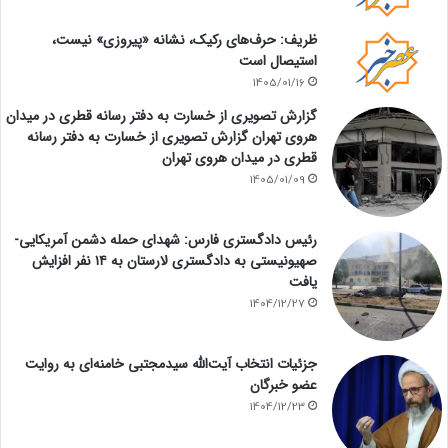
ظریف: حرف‌های رکیک، نشانه «پیروزی» نیست،
استیصال است
1405/01/16
گزارش تصویری از خسارت به دفتر رسانه قطری در میدان
هروی تهران گزارش تصویری از خسارت به دفتر رسانه
قطری در میدان هروی تهران
1405/01/09
رئیس دادگستری فارس: شهدای حمله دشمن آمریکایی-
صهیونیستی به دادگستری لارستان به ۱۴ نفر افزایش
یافت
1404/12/27
جزئیات انتخاب آیت‌الله سیدمجتبی خامنه‌ای به روایت
عضو خبرگان
1404/12/23