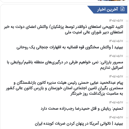
آخرین اخبار
1405/05/17
تایید تلویحی استعفای ذوالقدر توسط پزشکیان/ واکنش اعضای دولت به خبر
استعفای دبیر شورای عالی امنیت ملی
1405/05/17
ببینید | واکنش سخنگوی قوه قضائیه به اظهارات جنجالی یک روحانی
1405/05/17
مسرور بارزانی: نمی خواهیم طرفی در درگیری‌های منطقه باشیم/روابطی با
اسرائیل نداریم
1405/05/17
پیام عبدالحمید عبایی حسنی رئیس هیئت مدیره کانون بازنشستگان و
مستمری بگیران تامین اجتماعی استان خوزستان و بازرس کانون عالی کشور
به مناسبت بزرگداشت روز خبرنگار
1405/05/17
تسنیم: ربایش و قتل حمیدرضا رجب‌زاده صحت دارد
1405/05/17
‏ببینید | ناتوانی آمریکا در پنهان کردن ضربات کوبنده ایران