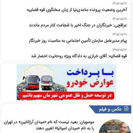
1405/05/17
آخرین وضعیت پرونده ساعدی‌نیا از زبان سخنگوی قوه قضاییه
1405/05/17
عراقچی: خبرنگاران در جنگ اخیر با شجاعت کنار مردم ماندند
1405/05/17
پیام مدیرعامل سازمان تأمین اجتماعی به مناسبت روز خبرنگار
1405/05/17
قوه قضائیه: آقای خرازی به دادگاه ویژه روحانیت احضار شد
عکس و فیلم
موسویان: بعید نیست که نام «میدان آرژانتین» در تهران
را به نام «میدان اسپانیا» تغییر دهند