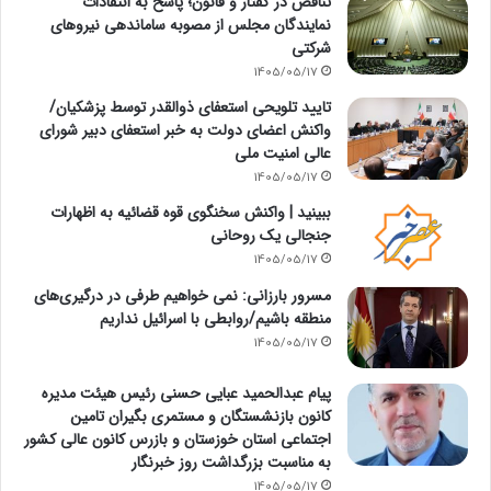
تناقض در گفتار و قانون؛ پاسخ به انتقادات
نمایندگان مجلس از مصوبه ساماندهی نیروهای
شرکتی
1405/05/17
تایید تلویحی استعفای ذوالقدر توسط پزشکیان/
واکنش اعضای دولت به خبر استعفای دبیر شورای
عالی امنیت ملی
1405/05/17
ببینید | واکنش سخنگوی قوه قضائیه به اظهارات
جنجالی یک روحانی
1405/05/17
مسرور بارزانی: نمی خواهیم طرفی در درگیری‌های
منطقه باشیم/روابطی با اسرائیل نداریم
1405/05/17
پیام عبدالحمید عبایی حسنی رئیس هیئت مدیره
کانون بازنشستگان و مستمری بگیران تامین
اجتماعی استان خوزستان و بازرس کانون عالی کشور
به مناسبت بزرگداشت روز خبرنگار
1405/05/17