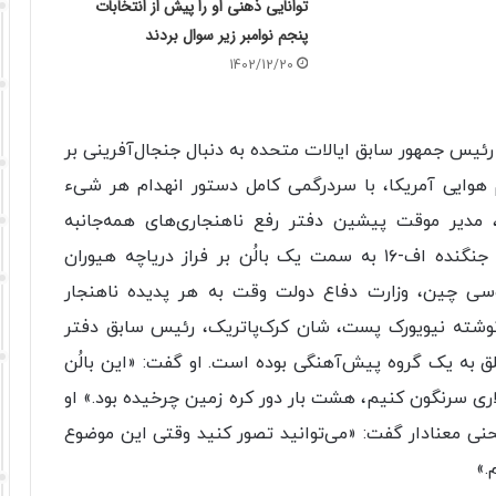
توانایی ذهنی او را پیش از انتخابات
پنجم نوامبر زیر سوال بردند
1402/12/20
ئیس جمهور سابق ایالات متحده به دنبال جنجال‌آفرینی بر
هوایی آمریکا، با سردرگمی کامل دستور انهدام هر شیء
 مدیر موقت پیشین دفتر رفع ناهنجاری‌های همه‌جانبه
(AARO) در این باره به نیویورک‌پست گفت: «آن جنگنده اف-۱۶ به سمت یک بالُن بر فراز دریاچه هیوران
وسی چین، وزارت دفاع دولت وقت به هر پدیده ناهنجار
نوشته نیویورک پست، شان کرک‌پاتریک، رئیس سابق دفتر
تعلق به یک گروه پیش‌آهنگی بوده است. او گفت: «این بالُن
اری سرنگون کنیم، هشت بار دور کره زمین چرخیده بود.» او
در یک کنفرانس در ۲۷ آوریل با لحنی معنادار گفت: «می‌توانید تصور کنید وقتی این موضوع
.»