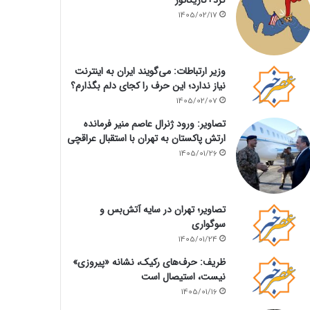
1405/02/17
وزیر ارتباطات: می‌گویند ایران به اینترنت
نیاز ندارد؛ این حرف را کجای دلم بگذارم؟
1405/02/07
تصاویر: ورود ژنرال عاصم منیر فرمانده
ارتش پاکستان به تهران با استقبال عراقچی
1405/01/26
تصاویر؛ تهران در سایه آتش‌بس و
سوگواری
1405/01/24
ظریف: حرف‌های رکیک، نشانه «پیروزی»
نیست، استیصال است
1405/01/16