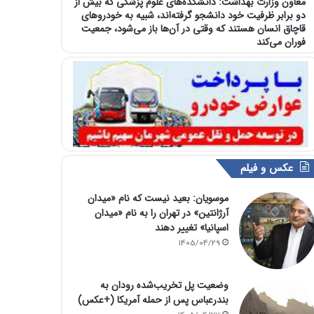
معاون وزارت بهداشت: دانشکده‌های علوم پزشکی که بیش از
دو برابر ظرفیت خود دانشجو گرفته‌اند، شبیه به خودرو‌های
قاچاق انسان هستند که وقتی در آن‌ها باز می‌شود، جمعیت
فوران می‌کند
عکس و فیلم
موسویان: بعید نیست که نام «میدان
آرژانتین» در تهران را به نام «میدان
اسپانیا» تغییر دهند
1405/04/29
وضعیت پل تخریب‌شده رودان به
بندرعباس پس از حمله آمریکا (+عکس)