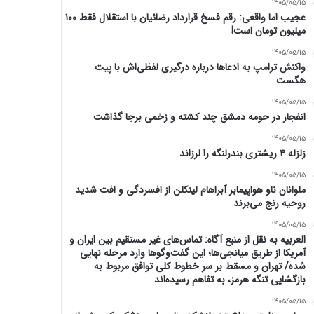
1405/05/15
عجیب اما واقعی: رقم فسخ قرارداد رضائیان با استقلال فقط ۱۰۰
میلیون تومان است!
1405/05/15
واکنش ترامپ به ادعاها درباره درگیری لفظی‌اش با پیت
هگست
1405/05/15
انفجار در حومه دمشق چند کشته و زخمی برجا گذاشت
1405/05/15
زلزله ۴ ریشتری بندرلنگه را لرزاند
1405/05/15
ملوانان ناو هواپیمابر آبراهام لینکلن از افسردگی و افت شدید
روحیه رنج می‌برند
1405/05/15
العربیه به نقل از منبع آگاه: تماس‌های غیر مستقیم بین ایران و
آمریکا از طریق میانجی‌ها؛ این گفت‌و‌گو‌ها وارد مرحله نهایی
شده/ تهران و مسقط بر سر خطوط کلی توافق مربوط به
بازگشایی تنگه هرمز، به تفاهم رسیده‌اند
1405/05/15