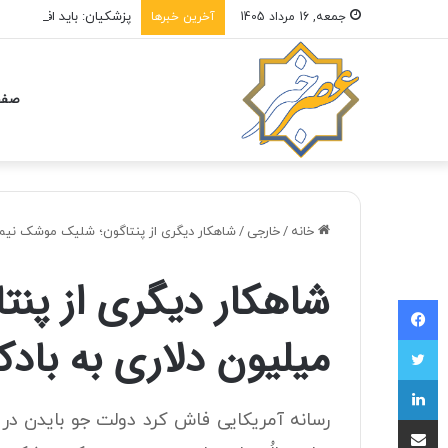
پزشکیان: باید افراد کار
جمعه, 16 مرداد 1405
آخرین خبرها
صفح
خانه
/
خارجی
/
شاهکار دیگری از پنتاگون؛ شلیک موشک نیم 
شاهکار دیگری از پن
فیسبوک
میلیون دلاری به باد
توییتر
لینکداین
رسانه آمریکایی فاش کرد دولت جو بایدن در 
اشتراک با ایمیل