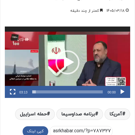
1405/03/18
کمتر از چند دقیقه
نمایشگر
ویدیو
03:13
00:00
آمریکا
برنامه صداوسیما
حمله اسراییل
کپی لینک