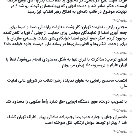
فرزند شهید علی لاریجانی: در ماجرای رد صلاحیت پدرم، آقای اژه‌ای مردانه
ایستاد، حکم صادر شد و دست آنهایی که پرونده‌سازی کردند رو شد / در
نهایت، موضوع در قالب نامه‌ای به اطلاع رهبر انقلاب نیز رسید
1405/05/18
مجتبی زارعی، نماینده تهران: کار زشت معاونت پارلمانی صدا و سیما برای
جمع آوری امضا از نمایندگان مجلس برای حمایت از جبلی / قویا با تلفن‌کننده
برخورد کردم /مگر جمع کردن امضا خرابکاری‌های هیئت رئیسه‌ی سازمان را
برای وحدت شکنی‌ها و قطبی‌سازی‌ها در رسانه ملی درست جلوه خواهد داد؟
1405/05/18
ادعای ترامپ: مذاکرات با ایران تنها به شکل محدودی انجام می‌شود/ فعلاً با
ایران «آرام و بی‌سروصدا» پیش می‌رویم
1405/05/18
انتصاب محسن رضایی به عنوان نماینده رهبر انقلاب در شورای عالی امنیت
ملی
1405/05/18
با تصویب دولت، هیچ دستگاه اجرایی حق ندارد رأساً سکویی را مسدود کند
1405/05/18
دادسرای جنایی: جنازه حمیدرضا رجب‌زاده ساعاتی پیش اطراف تهران کشف
شد / پیکر او توسط عوامل‌ ارتکاب قتل سوخته است
1405/05/18