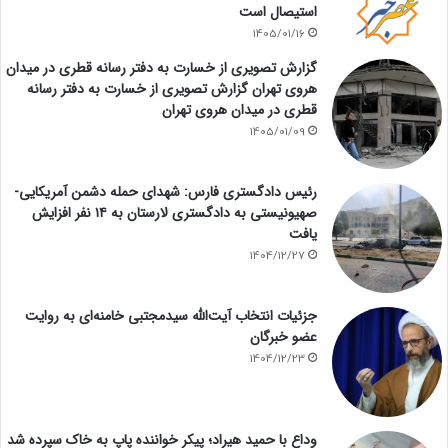
استیصال است
1405/01/16
گزارش تصویری از خسارت به دفتر رسانه قطری در میدان
هروی تهران گزارش تصویری از خسارت به دفتر رسانه
قطری در میدان هروی تهران
1405/01/09
رئیس دادگستری فارس: شهدای حمله دشمن آمریکایی-
صهیونیستی به دادگستری لارستان به ۱۴ نفر افزایش
یافت
1404/12/27
جزئیات انتخاب آیت‌الله سیدمجتبی خامنه‌ای به روایت
عضو خبرگان
1404/12/23
وداع با حمید هیراد؛ پیکر خواننده پاپ به خاک سپرده شد