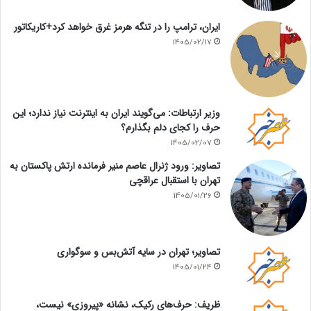
ایران، ترامپ را در تنگه هرمز غرق خواهد کرد+کاریکاتور
1405/02/17
وزیر ارتباطات: می‌گویند ایران به اینترنت نیاز ندارد؛ این
حرف را کجای دلم بگذارم؟
1405/02/07
تصاویر: ورود ژنرال عاصم منیر فرمانده ارتش پاکستان به
تهران با استقبال عراقچی
1405/01/26
تصاویر؛ تهران در سایه آتش‌بس و سوگواری
1405/01/24
ظریف: حرف‌های رکیک، نشانه «پیروزی» نیست،