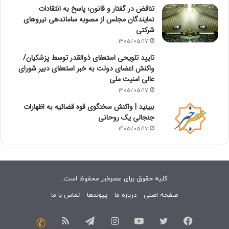
تناقض در گفتار و قانون؛ پاسخ به انتقادات
نمایندگان مجلس از مصوبه ساماندهی نیروهای
شرکتی
1405/05/17
تایید تلویحی استعفای ذوالقدر توسط پزشکیان/
واکنش اعضای دولت به خبر استعفای دبیر شورای
عالی امنیت ملی
1405/05/17
ببینید | واکنش سخنگوی قوه قضائیه به اظهارات
جنجالی یک روحانی
1405/05/17
کلیه حقوق برای عصرخبر محفوظ است.
صفحه اصلی
درباره ما
پیوندها
تماس با ما
فیسبوک
توییتر
یوتیوب
اینستاگرام
تلگرام
خوراک
تماس