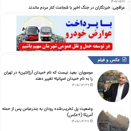
1405/05/17
عراقچی: خبرنگاران در جنگ اخیر با شجاعت کنار مردم ماندند
عکس و فیلم
موسویان: بعید نیست که نام «میدان آرژانتین» در تهران
را به نام «میدان اسپانیا» تغییر دهند
1405/04/29
وضعیت پل تخریب‌شده رودان به بندرعباس پس از حمله
آمریکا (+عکس)
1405/04/27