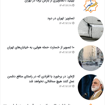
ببینید | تصاویری از بارش برف در تهران
1404/12/19
تصاویر: تهران در دود
1404/12/17
۱۰ تصویر از خسارت حمله هوایی به خیابان‌های تهران
1404/12/13
اژه‌ای: در برخورد با افرادی که در راستای منافع دشمن
عمل کنند هیچ مماشاتی نخواهد شد
1404/12/13