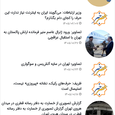
وزیر ارتباطات: می‌گویند ایران به اینترنت نیاز ندارد؛ این
حرف را کجای دلم بگذارم؟
1405/02/07
تصاویر: ورود ژنرال عاصم منیر فرمانده ارتش پاکستان به
تهران با استقبال عراقچی
1405/01/26
تصاویر؛ تهران در سایه آتش‌بس و سوگواری
1405/01/24
ظریف: حرف‌های رکیک، نشانه «پیروزی» نیست،
استیصال است
1405/01/16
گزارش تصویری از خسارت به دفتر رسانه قطری در میدان
هروی تهران گزارش تصویری از خسارت به دفتر رسانه
قطری در میدان هروی تهران