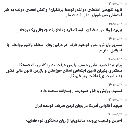
1405/05/17
تایید تلویحی استعفای ذوالقدر توسط پزشکیان/ واکنش اعضای دولت به خبر
استعفای دبیر شورای عالی امنیت ملی
1405/05/17
ببینید | واکنش سخنگوی قوه قضائیه به اظهارات جنجالی یک روحانی
1405/05/17
مسرور بارزانی: نمی خواهیم طرفی در درگیری‌های منطقه باشیم/روابطی با
اسرائیل نداریم
1405/05/17
پیام عبدالحمید عبایی حسنی رئیس هیئت مدیره کانون بازنشستگان و
مستمری بگیران تامین اجتماعی استان خوزستان و بازرس کانون عالی کشور
به مناسبت بزرگداشت روز خبرنگار
1405/05/17
تسنیم: ربایش و قتل حمیدرضا رجب‌زاده صحت دارد
1405/05/17
‏ببینید | ناتوانی آمریکا در پنهان کردن ضربات کوبنده ایران
1405/05/17
آخرین وضعیت پرونده ساعدی‌نیا از زبان سخنگوی قوه قضاییه