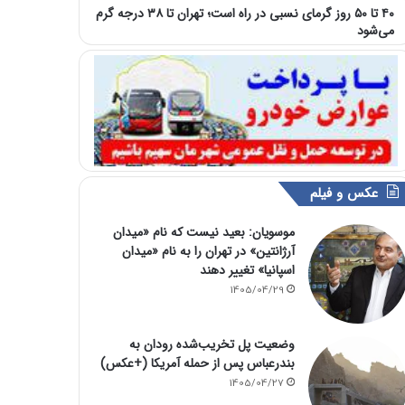
۴۰ تا ۵۰ روز گرمای نسبی در راه است؛ تهران تا ۳۸ درجه گرم
می‌شود
عکس و فیلم
موسویان: بعید نیست که نام «میدان
آرژانتین» در تهران را به نام «میدان
اسپانیا» تغییر دهند
1405/04/29
وضعیت پل تخریب‌شده رودان به
بندرعباس پس از حمله آمریکا (+عکس)
1405/04/27