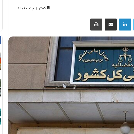
کمتر از چند دقیقه
توییتر
لینکداین
اشتراک با ایمیل
چاپ