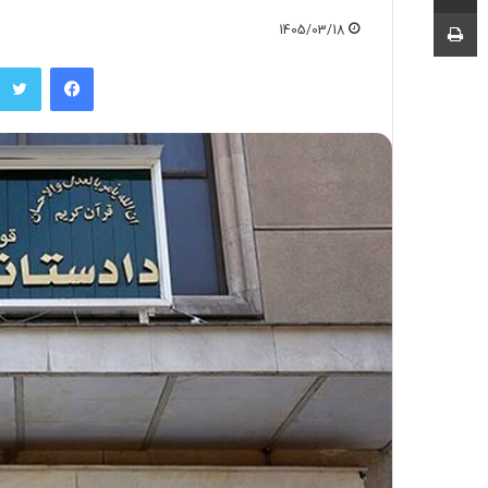
چاپ
1405/03/18
فیسبوک