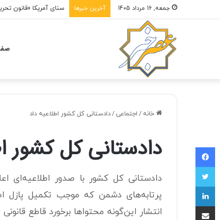
جمعه, 16 مرداد 1405
آخرین خبرها
صفح
خانه
/
اجتماعی
/
دادستانی کل کشور اطلاعیه داد
دادستانی کل کشور اط
فیسبوک
توییتر
دادستانی کل کشور با صدور اطلاعیه‌ای اعل
لینکداین
پرتابه‌های دشمن که موجب تکمیل پازل اط
اشتراک با ایمیل
انتشار این‌گونه محتواها برخورد قاطع قانون