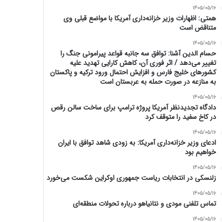
1405/05/16
همتی: اظهارات وزیر خزانه‌داری آمریکا با مواضع قبلی وی
متناقض است
1405/05/16
حسام الدین آشنا: توافق سه جانبه قواعد پیرامونی جنگ را
تغییر می‌دهد / اثر فوری آن، کاهش کارایی تهدید علیه
کشور‌های خلیج فارس و افزایش احتمال ورود ترکیه و پاکستان
به منازعه در صورت حمله به عربستان است
1405/05/16
دادگاه تجدیدنظر آمریکا پروژه ترامپ برای ساخت سالن رقص
در کاخ سفید را متوقف کرد
1405/05/16
ادعای وزیر خزانه‌داری آمریکا: به زودی شاهد توافق با ایران
خواهیم بود
1405/05/16
زلنسکی در انتخابات ریاست جمهوری اوکراین شکست می‌خورد
1405/05/16
تماس تلفنی مودی و نتانیاهو درباره تحولات منطقه‌ای
1405/05/16