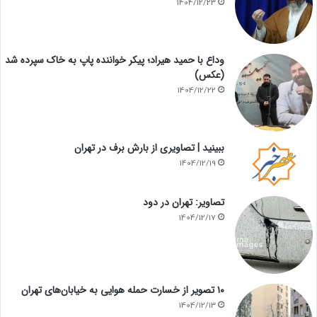
1404/12/23
وداع با حمید هیراد؛ پیکر خواننده پاپ به خاک سپرده شد
(عکس)
1404/12/22
ببینید | تصاویری از بارش برف در تهران
1404/12/19
تصاویر: تهران در دود
1404/12/17
۱۰ تصویر از خسارت حمله هوایی به خیابان‌های تهران
1404/12/13