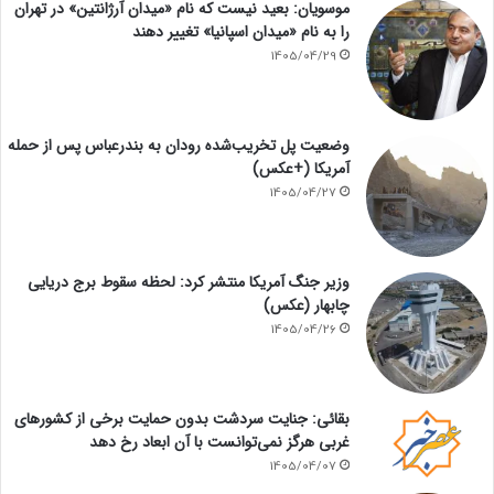
موسویان: بعید نیست که نام «میدان آرژانتین» در تهران
را به نام «میدان اسپانیا» تغییر دهند
1405/04/29
وضعیت پل تخریب‌شده رودان به بندرعباس پس از حمله
آمریکا (+عکس)
1405/04/27
وزیر جنگ آمریکا منتشر کرد: لحظه سقوط برج دریایی
چابهار (عکس)
1405/04/26
بقائی: جنایت سردشت بدون حمایت برخی از کشورهای
غربی هرگز نمی‌توانست با آن ابعاد رخ دهد
1405/04/07