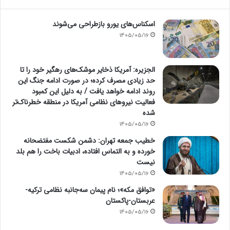
اسکناس‌های یورو بازطراحی می‌شوند
1405/05/16
الجزیره: آمریکا ذخایر موشک‌های رهگیر خود را تا
حد زیادی مصرف کرده؛ در صورت ادامه جنگ این
روند ادامه خواهد یافت / به دلیل این کمبود
فعالیت نیرو‌های نظامی آمریکا در منطقه خطرناک‌تر
شده
1405/05/16
خطیب جمعه تهران: دشمن شکست مفتضحانه
خورده و به التماس افتاده، ادبیات باخت را هم بلد
نیست
1405/05/16
«توافق مکه»؛ نام پیمان سه‌جانبه نظامی ترکیه-
عربستان-پاکستان
1405/05/16