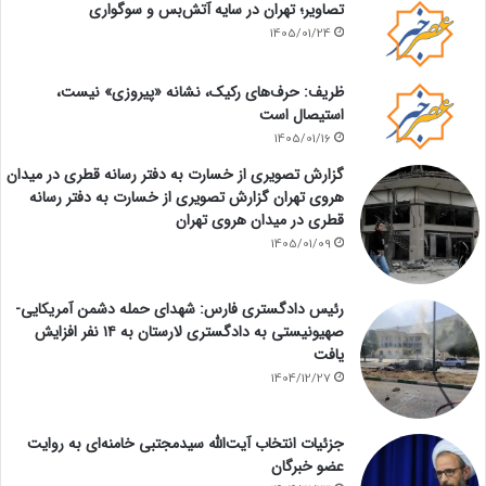
تصاویر؛ تهران در سایه آتش‌بس و سوگواری
1405/01/24
ظریف: حرف‌های رکیک، نشانه «پیروزی» نیست،
استیصال است
1405/01/16
گزارش تصویری از خسارت به دفتر رسانه قطری در میدان
هروی تهران گزارش تصویری از خسارت به دفتر رسانه
قطری در میدان هروی تهران
1405/01/09
رئیس دادگستری فارس: شهدای حمله دشمن آمریکایی-
صهیونیستی به دادگستری لارستان به ۱۴ نفر افزایش
یافت
1404/12/27
جزئیات انتخاب آیت‌الله سیدمجتبی خامنه‌ای به روایت
عضو خبرگان