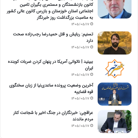
کانون بازنشستگان و مستمری بگیران تامین
اجتماعی استان خوزستان و بازرس کانون عالی کشور
به مناسبت بزرگداشت روز خبرنگار
1405/05/17
تسنیم: ربایش و قتل حمیدرضا رجب‌زاده صحت
دارد
1405/05/17
‏ببینید | ناتوانی آمریکا در پنهان کردن ضربات کوبنده
ایران
1405/05/17
آخرین وضعیت پرونده ساعدی‌نیا از زبان سخنگوی
قوه قضاییه
1405/05/17
عراقچی: خبرنگاران در جنگ اخیر با شجاعت کنار
مردم ماندند
1405/05/17