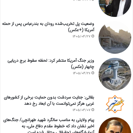
وضعیت پل تخریب‌شده رودان به بندرعباس پس از حمله
آمریکا (+عکس)
1405/04/27
وزیر جنگ آمریکا منتشر کرد: لحظه سقوط برج دریایی
چابهار (عکس)
1405/04/26
بقائی: جنایت سردشت بدون حمایت برخی از کشورهای
غربی هرگز نمی‌توانست با آن ابعاد رخ دهد
1405/04/07
پیام ولایتی به مناسب سالگرد شهید طهرانچی/ جنگ‌های
اخیر نشان داد که خطوط مقدم دفاع ملی، به
آزمایشگاه‌های تحقیقاتی منتقل شده است