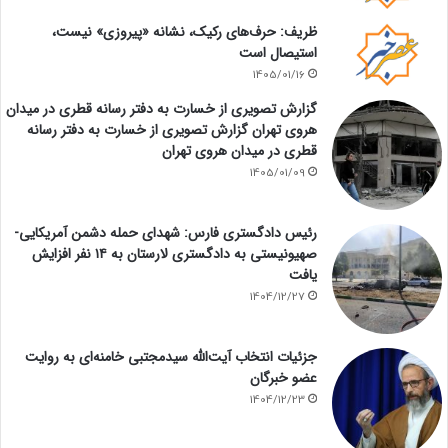
ظریف: حرف‌های رکیک، نشانه «پیروزی» نیست،
استیصال است
1405/01/16
گزارش تصویری از خسارت به دفتر رسانه قطری در میدان
هروی تهران گزارش تصویری از خسارت به دفتر رسانه
قطری در میدان هروی تهران
1405/01/09
رئیس دادگستری فارس: شهدای حمله دشمن آمریکایی-
صهیونیستی به دادگستری لارستان به ۱۴ نفر افزایش
یافت
1404/12/27
جزئیات انتخاب آیت‌الله سیدمجتبی خامنه‌ای به روایت
عضو خبرگان
1404/12/23