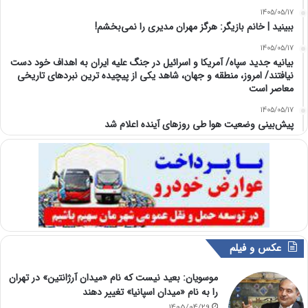
1405/05/17
ببینید | خانم بازیگر: هرگز مهران مدیری را نمی‌بخشم!
1405/05/17
بیانیه جدید سپاه/ آمریکا و اسرائیل در جنگ علیه ایران به اهداف خود دست
نیافتند/ امروز، منطقه و جهان، شاهد یکی از پیچیده ترین نبردهای تاریخی
معاصر است
1405/05/17
پیش‌بینی وضعیت هوا طی روزهای آینده اعلام شد
عکس و فیلم
موسویان: بعید نیست که نام «میدان آرژانتین» در تهران
را به نام «میدان اسپانیا» تغییر دهند
1405/04/29