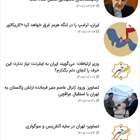
1405/03/23
ایران، ترامپ را در تنگه هرمز غرق خواهد کرد+کاریکاتور
1405/02/17
وزیر ارتباطات: می‌گویند ایران به اینترنت نیاز ندارد؛ این
حرف را کجای دلم بگذارم؟
1405/02/07
تصاویر: ورود ژنرال عاصم منیر فرمانده ارتش پاکستان به
تهران با استقبال عراقچی
1405/01/26
تصاویر؛ تهران در سایه آتش‌بس و سوگواری
1405/01/24