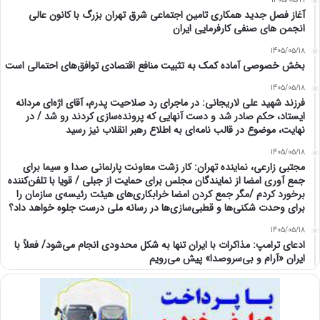
1405/05/19
آغاز فصل جدید همکاری تامین اجتماعی شرق تهران بزرگ با کانون عالی
انجمن های صنفی کارفرمایی ایران
1405/05/18
بخش خصوصی آماده کمک به تثبیت منافع اقتصادی توافق‌های احتمالی است
1405/05/18
فرزند شهید علی لاریجانی: در ماجرای رد صلاحیت پدرم، آقای اژه‌ای مردانه
ایستاد، حکم صادر شد و دست آنهایی که پرونده‌سازی کردند رو شد / در
نهایت، موضوع در قالب نامه‌ای به اطلاع رهبر انقلاب نیز رسید
1405/05/18
مجتبی زارعی، نماینده تهران: کار زشت معاونت پارلمانی صدا و سیما برای
جمع آوری امضا از نمایندگان مجلس برای حمایت از جبلی / قویا با تلفن‌کننده
برخورد کردم /مگر جمع کردن امضا خرابکاری‌های هیئت رئیسه‌ی سازمان را
برای وحدت شکنی‌ها و قطبی‌سازی‌ها در رسانه ملی درست جلوه خواهد داد؟
1405/05/18
ادعای ترامپ: مذاکرات با ایران تنها به شکل محدودی انجام می‌شود/ فعلاً با
ایران «آرام و بی‌سروصدا» پیش می‌رویم