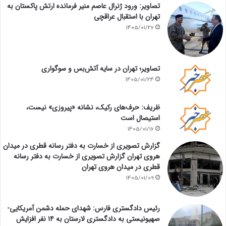
تصاویر: ورود ژنرال عاصم منیر فرمانده ارتش پاکستان به
تهران با استقبال عراقچی
1405/01/26
تصاویر؛ تهران در سایه آتش‌بس و سوگواری
1405/01/24
ظریف: حرف‌های رکیک، نشانه «پیروزی» نیست،
استیصال است
1405/01/16
گزارش تصویری از خسارت به دفتر رسانه قطری در میدان
هروی تهران گزارش تصویری از خسارت به دفتر رسانه
قطری در میدان هروی تهران
1405/01/09
رئیس دادگستری فارس: شهدای حمله دشمن آمریکایی-
صهیونیستی به دادگستری لارستان به ۱۴ نفر افزایش