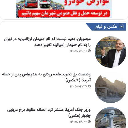
عکس و فیلم
موسویان: بعید نیست که نام «میدان آرژانتین» در تهران
را به نام «میدان اسپانیا» تغییر دهند
1405/04/29
وضعیت پل تخریب‌شده رودان به بندرعباس پس از حمله
آمریکا (+عکس)
1405/04/27
وزیر جنگ آمریکا منتشر کرد: لحظه سقوط برج دریایی
چابهار (عکس)
1405/04/26