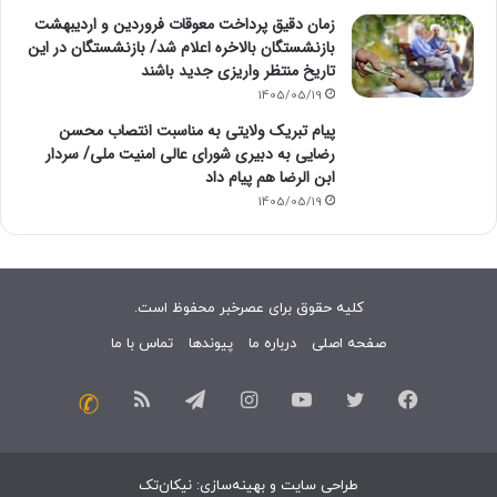
زمان دقیق پرداخت معوقات فروردین و اردیبهشت
بازنشستگان بالاخره اعلام شد/ بازنشستگان در این
تاریخ منتظر واریزی جدید باشند
1405/05/19
پیام تبریک ولایتی به مناسبت انتصاب محسن
رضایی به دبیری شورای عالی امنیت ملی/ سردار
ابن الرضا هم پیام داد
1405/05/19
کلیه حقوق برای عصرخبر محفوظ است.
صفحه اصلی
درباره ما
پیوندها
تماس با ما
فیسبوک
توییتر
یوتیوب
اینستاگرام
تلگرام
خوراک
تماس
با
طراحی سایت
و
بهینه‌سازی
:
نیکان‌تک