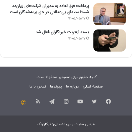
پرداخت فوق‌العاده به مدیران شرکت‌های زیان‌ده
شستا مصداق بی‌عدالتی در حق بیمه‌شدگان است
1405/05/17
بسته اینترنت خبرنگاران فعال شد
1405/05/17
کلیه حقوق برای عصرخبر محفوظ است.
صفحه اصلی
درباره ما
پیوندها
تماس با ما
فیسبوک
توییتر
یوتیوب
اینستاگرام
تلگرام
خوراک
تماس
با
طراحی سایت
و
بهینه‌سازی
:
نیکان‌تک
ما