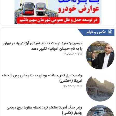
عکس و فیلم
موسویان: بعید نیست که نام «میدان آرژانتین» در تهران
را به نام «میدان اسپانیا» تغییر دهند
1405/04/29
وضعیت پل تخریب‌شده رودان به بندرعباس پس از حمله
آمریکا (+عکس)
1405/04/27
وزیر جنگ آمریکا منتشر کرد: لحظه سقوط برج دریایی
چابهار (عکس)