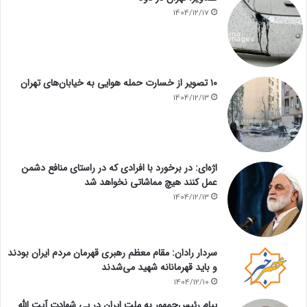
1404/12/17
۱۰ تصویر از خسارت حمله هوایی به خیابان‌های تهران
1404/12/13
اژه‌ای: در برخورد با افرادی که در راستای منافع دشمن
عمل کنند هیچ مماشاتی نخواهد شد
1404/12/13
سردار رادان: مقام معظم رهبری قهرمان مردم ایران بودند
و باید قهرمانانه شهید می‌شدند
1404/12/10
پیام رئیس‌جمهور به ملت ایران در پی شهادت آیت الله