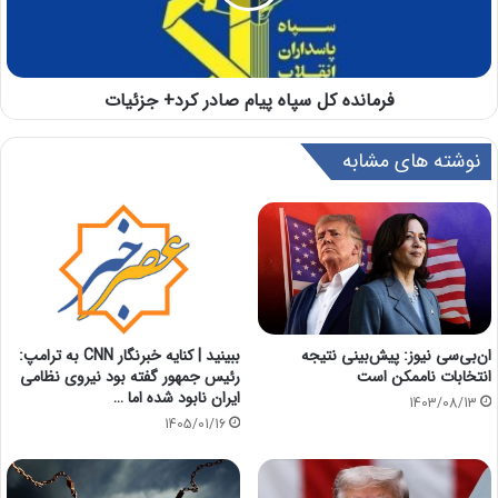
فرمانده کل سپاه پیام صادر کرد+ جزئیات
نوشته های مشابه
ان‌بی‌سی نیوز: پیش‌بینی نتیجه
ببینید | کنایه خبرنگار CNN به ترامپ:
انتخابات ناممکن است
رئیس جمهور گفته بود نیروی نظامی
ایران نابود شده اما …
1403/08/13
1405/01/16