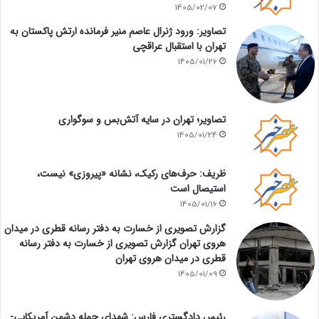
1405/02/07
تصاویر: ورود ژنرال عاصم منیر فرمانده ارتش پاکستان به
تهران با استقبال عراقچی
1405/01/26
تصاویر؛ تهران در سایه آتش‌بس و سوگواری
1405/01/24
ظریف: حرف‌های رکیک، نشانه «پیروزی» نیست،
استیصال است
1405/01/16
گزارش تصویری از خسارت به دفتر رسانه قطری در میدان
هروی تهران گزارش تصویری از خسارت به دفتر رسانه
قطری در میدان هروی تهران
1405/01/09
رئیس دادگستری فارس: شهدای حمله دشمن آمریکایی-