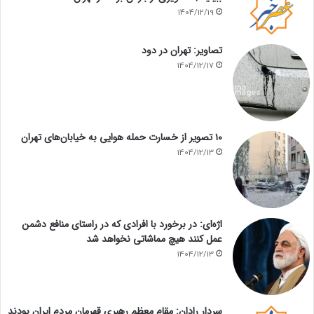
1404/12/19
تصاویر: تهران در دود
1404/12/17
۱۰ تصویر از خسارت حمله هوایی به خیابان‌های تهران
1404/12/13
اژه‌ای: در برخورد با افرادی که در راستای منافع دشمن
عمل کنند هیچ مماشاتی نخواهد شد
1404/12/13
سردار رادان: مقام معظم رهبری قهرمان مردم ایران بودند