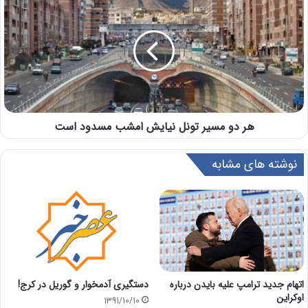
هر دو مسیر تونل نیایش امشب مسدود است
نوشته های مشابه
اتهام جدید ترامپ علیه بایدن درباره
دستگیری آدمخوار و گوریل در کرج!
اوکراین
1391/10/10