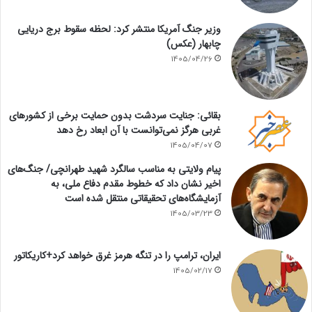
وزیر جنگ آمریکا منتشر کرد: لحظه سقوط برج دریایی
چابهار (عکس)
1405/04/26
بقائی: جنایت سردشت بدون حمایت برخی از کشورهای
غربی هرگز نمی‌توانست با آن ابعاد رخ دهد
1405/04/07
پیام ولایتی به مناسب سالگرد شهید طهرانچی/ جنگ‌های
اخیر نشان داد که خطوط مقدم دفاع ملی، به
آزمایشگاه‌های تحقیقاتی منتقل شده است
1405/03/23
ایران، ترامپ را در تنگه هرمز غرق خواهد کرد+کاریکاتور
1405/02/17