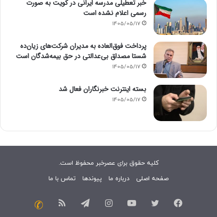
خبر تعطیلی مدرسه ایرانی در کویت به صورت
رسمی اعلام نشده است
1405/05/17
پرداخت فوق‌العاده به مدیران شرکت‌های زیان‌ده
شستا مصداق بی‌عدالتی در حق بیمه‌شدگان است
1405/05/17
بسته اینترنت خبرنگاران فعال شد
1405/05/17
کلیه حقوق برای عصرخبر محفوظ است.
صفحه اصلی
درباره ما
پیوندها
تماس با ما
فیسبوک
توییتر
یوتیوب
اینستاگرام
تلگرام
خوراک
تماس