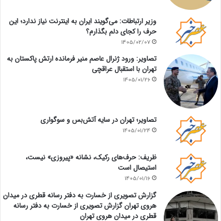
وزیر ارتباطات: می‌گویند ایران به اینترنت نیاز ندارد؛ این
حرف را کجای دلم بگذارم؟
1405/02/07
تصاویر: ورود ژنرال عاصم منیر فرمانده ارتش پاکستان به
تهران با استقبال عراقچی
1405/01/26
تصاویر؛ تهران در سایه آتش‌بس و سوگواری
1405/01/24
ظریف: حرف‌های رکیک، نشانه «پیروزی» نیست،
استیصال است
1405/01/16
گزارش تصویری از خسارت به دفتر رسانه قطری در میدان
هروی تهران گزارش تصویری از خسارت به دفتر رسانه
قطری در میدان هروی تهران