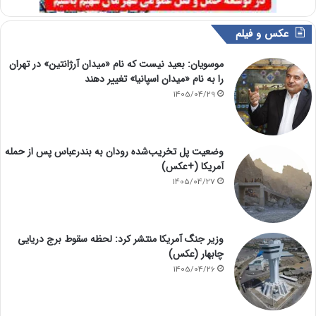
عکس و فیلم
موسویان: بعید نیست که نام «میدان آرژانتین» در تهران
را به نام «میدان اسپانیا» تغییر دهند
1405/04/29
وضعیت پل تخریب‌شده رودان به بندرعباس پس از حمله
آمریکا (+عکس)
1405/04/27
وزیر جنگ آمریکا منتشر کرد: لحظه سقوط برج دریایی
چابهار (عکس)
1405/04/26