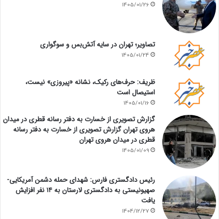
1405/01/26
تصاویر؛ تهران در سایه آتش‌بس و سوگواری
1405/01/24
ظریف: حرف‌های رکیک، نشانه «پیروزی» نیست،
استیصال است
1405/01/16
گزارش تصویری از خسارت به دفتر رسانه قطری در میدان
هروی تهران گزارش تصویری از خسارت به دفتر رسانه
قطری در میدان هروی تهران
1405/01/09
رئیس دادگستری فارس: شهدای حمله دشمن آمریکایی-
صهیونیستی به دادگستری لارستان به ۱۴ نفر افزایش
یافت
1404/12/27