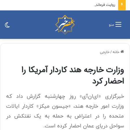
روایت فرمانده سپاه تهران از گزارش‌های محرمانه «عوامل آمریکا و اسرائیل» درباره آمادگی بسیج/ سرانجام این مسیر یا پیروزی است یا شهادت که هر دو افتخار است
تغی
منو
پو
خانه
/
خارجی
وزارت خارجه هند کاردار آمریکا را
احضار کرد
خبرگزاری «ای‌ان‌آی» روز چهارشنبه گزارش داد که
وزارت امور خارجه هند، «جیسون میکز» کاردار ایالات
متحده را در اعتراض به حمله به یک نفتکش در
سواحل دریای عمان احضار کرده است.