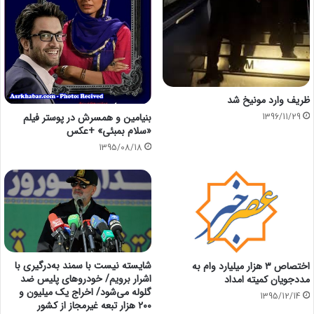
ظریف وارد مونیخ شد
بنیامین و همسرش در پوستر فیلم
1396/11/29
«سلام بمبئی» +عکس
1395/08/18
شایسته نیست با سمند به‌درگیری با
اختصاص ۳ هزار میلیارد وام به
اشرار برویم/ خودروهای پلیس ضد
مددجویان کمیته امداد
گلوله می‌شود/ اخراج یک میلیون و
1395/12/14
۲۰۰ هزار تبعه غیرمجاز از کشور