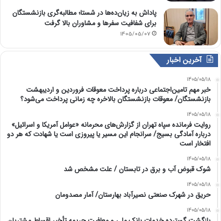
پاداش به زیان‌ده‌ها در شستا؛ مطالبه‌گری بازنشستگان
برای شفافیت سفرها و مشاوران بالا گرفت
1405/05/07
آخرین اخبار
1405/05/18
خبر مهم تامین‌اجتماعی درباره پرداخت معوقات فروردین و اردیبهشت
بازنشستگان/ معوقات بازنشستگان بالاخره چه زمانی پرداخت می‌شود؟
1405/05/18
روایت فرمانده سپاه تهران از گزارش‌های محرمانه «عوامل آمریکا و اسرائیل»
درباره آمادگی بسیج/ سرانجام این مسیر یا پیروزی است یا شهادت که هر دو
افتخار است
1405/05/18
شوک قبوض آب و برق در تابستان / علت مشخص شد
1405/05/18
حریق در شهرک صنعتی نصیرآباد بهارستان/ آمار مصدومان
1405/05/18
بازگشت گسترده خدمات بانک ملی و معافیت جریمه تأخیر اقساط مشتریان