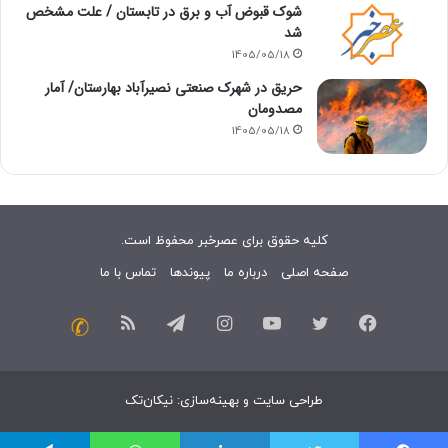
شوک قبوض آب و برق در تابستان / علت مشخص
شد
1405/05/18
حریق در شهرک صنعتی نصیرآباد بهارستان/ آمار
مصدومان
1405/05/18
کلیه حقوق برای عصرخبر محفوظ است.
صفحه اصلی
درباره ما
پیوندها
تماس با ما
فیسبوک
توییتر
یوتیوب
اینستاگرام
تلگرام
خوراک
تماس
با
طراحی سایت
و
بهینه‌سازی
:
نیکان‌تک
ما