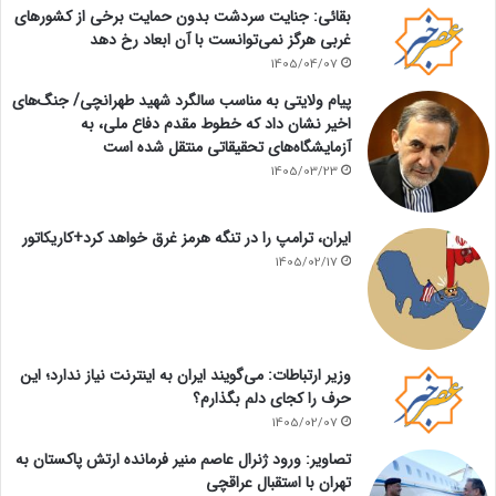
بقائی: جنایت سردشت بدون حمایت برخی از کشورهای
غربی هرگز نمی‌توانست با آن ابعاد رخ دهد
1405/04/07
پیام ولایتی به مناسب سالگرد شهید طهرانچی/ جنگ‌های
اخیر نشان داد که خطوط مقدم دفاع ملی، به
آزمایشگاه‌های تحقیقاتی منتقل شده است
1405/03/23
ایران، ترامپ را در تنگه هرمز غرق خواهد کرد+کاریکاتور
1405/02/17
وزیر ارتباطات: می‌گویند ایران به اینترنت نیاز ندارد؛ این
حرف را کجای دلم بگذارم؟
1405/02/07
تصاویر: ورود ژنرال عاصم منیر فرمانده ارتش پاکستان به
تهران با استقبال عراقچی