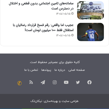
سامانه‌های تامین اجتماعی بدون قطعی و اختلال
در دسترس است
1405/05/15
عجیب اما واقعی: رقم فسخ قرارداد رضائیان با
استقلال فقط ۱۰۰ میلیون تومان است!
1405/05/15
کلیه حقوق برای عصرخبر محفوظ است.
صفحه اصلی
درباره ما
پیوندها
تماس با ما
فیسبوک
توییتر
یوتیوب
اینستاگرام
تلگرام
خوراک
تماس
با
طراحی سایت
و
بهینه‌سازی
:
نیکان‌تک
ما