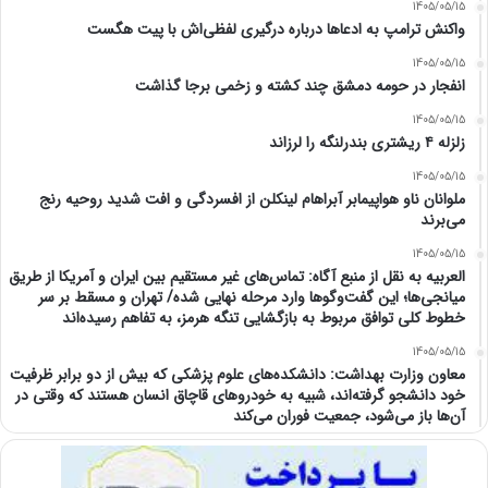
1405/05/15
واکنش ترامپ به ادعاها درباره درگیری لفظی‌اش با پیت هگست
1405/05/15
انفجار در حومه دمشق چند کشته و زخمی برجا گذاشت
1405/05/15
زلزله ۴ ریشتری بندرلنگه را لرزاند
1405/05/15
ملوانان ناو هواپیمابر آبراهام لینکلن از افسردگی و افت شدید روحیه رنج
می‌برند
1405/05/15
العربیه به نقل از منبع آگاه: تماس‌های غیر مستقیم بین ایران و آمریکا از طریق
میانجی‌ها؛ این گفت‌و‌گو‌ها وارد مرحله نهایی شده/ تهران و مسقط بر سر
خطوط کلی توافق مربوط به بازگشایی تنگه هرمز، به تفاهم رسیده‌اند
1405/05/15
معاون وزارت بهداشت: دانشکده‌های علوم پزشکی که بیش از دو برابر ظرفیت
خود دانشجو گرفته‌اند، شبیه به خودرو‌های قاچاق انسان هستند که وقتی در
آن‌ها باز می‌شود، جمعیت فوران می‌کند