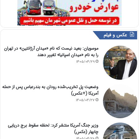
عکس و فیلم
موسویان: بعید نیست که نام «میدان آرژانتین» در تهران
را به نام «میدان اسپانیا» تغییر دهند
1405/04/29
وضعیت پل تخریب‌شده رودان به بندرعباس پس از حمله
آمریکا (+عکس)
1405/04/27
وزیر جنگ آمریکا منتشر کرد: لحظه سقوط برج دریایی
چابهار (عکس)
1405/04/26