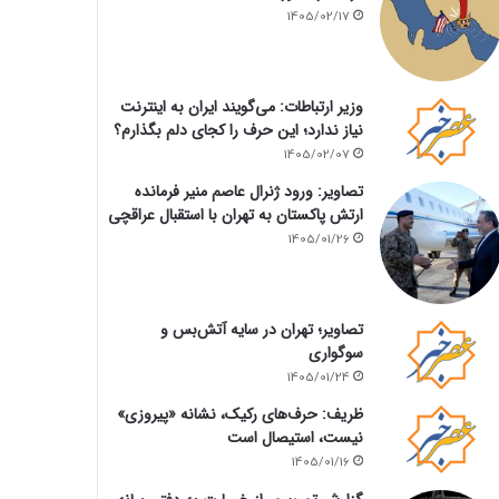
1405/02/17
وزیر ارتباطات: می‌گویند ایران به اینترنت
نیاز ندارد؛ این حرف را کجای دلم بگذارم؟
1405/02/07
تصاویر: ورود ژنرال عاصم منیر فرمانده
ارتش پاکستان به تهران با استقبال عراقچی
1405/01/26
تصاویر؛ تهران در سایه آتش‌بس و
سوگواری
1405/01/24
ظریف: حرف‌های رکیک، نشانه «پیروزی»
نیست، استیصال است
1405/01/16