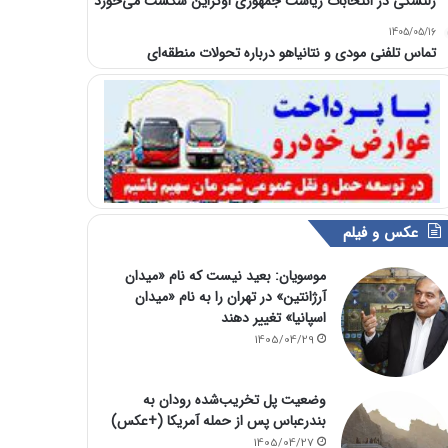
زلنسکی در انتخابات ریاست جمهوری اوکراین شکست می‌خورد
1405/05/16
تماس تلفنی مودی و نتانیاهو درباره تحولات منطقه‌ای
عکس و فیلم
موسویان: بعید نیست که نام «میدان
آرژانتین» در تهران را به نام «میدان
اسپانیا» تغییر دهند
1405/04/29
وضعیت پل تخریب‌شده رودان به
بندرعباس پس از حمله آمریکا (+عکس)
1405/04/27