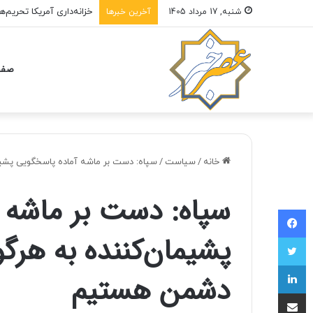
خزانه‌داری آمریکا تحریم‌
شنبه, 17 مرداد 1405
آخرین خبرها
صفح
خانه
/
سیاست
/
سپاه: دست بر ماشه آماده پاسخگویی پشی
سپاه: دست بر ماشه 
فیسبوک
پشیمان‌کننده به هر
توییتر
لینکداین
دشمن هستیم
اشتراک با ایمیل