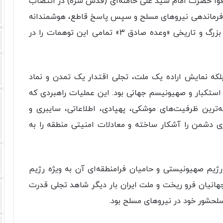
قوا حضرت امام سید علی خامنه‌ای (قدس سره) در انتصاب
 فرماندهی نیروهای مسلح و سپس پاسخ قاطع، هوشمندانه
و کوبنده جمهوری اسلامی ایران در قالب عملیات بزرگ و تاریخی «وعده صادق ۳» تمامی این توهمات را در
 نبود، بلکه نمایش اراده یک ملت، تجلی اقتدار یک تمدن و نماد
 استکبار و صهیونیسم جهانی بود. این عملیات راهبردی که
ه‌ترین ظرفیت‌های موشکی، پهپادی، اطلاعاتی، سایبری و
 دشمن را آشکار ساخته و معادلات امنیتی منطقه را به
ژیم صهیونیستی و حامیان فرامنطقه‌ای آن به ویژه رژیم
 جهانیان فرو ریخت و ملت ایران بار دیگر شاهد تجلی قدرت
سلحشور خود در نیروهای مسلح بود.