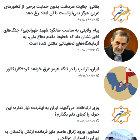
بقائی: جنایت سردشت بدون حمایت برخی از کشورهای
غربی هرگز نمی‌توانست با آن ابعاد رخ دهد
1405/04/07
پیام ولایتی به مناسب سالگرد شهید طهرانچی/ جنگ‌های
اخیر نشان داد که خطوط مقدم دفاع ملی، به
آزمایشگاه‌های تحقیقاتی منتقل شده است
1405/03/23
ایران، ترامپ را در تنگه هرمز غرق خواهد کرد+کاریکاتور
1405/02/17
وزیر ارتباطات: می‌گویند ایران به اینترنت نیاز ندارد؛ این
حرف را کجای دلم بگذارم؟
1405/02/07
تصاویر: ورود ژنرال عاصم منیر فرمانده ارتش پاکستان به
تهران با استقبال عراقچی