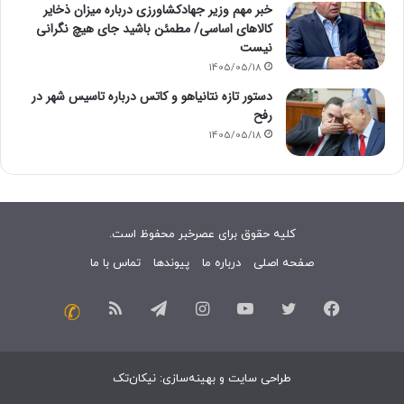
خبر مهم وزیر جهادکشاورزی درباره میزان ذخایر
کالاهای اساسی/ مطمئن باشید جای هیچ نگرانی
نیست
1405/05/18
دستور تازه نتانیاهو و کاتس درباره تاسیس شهر در
رفح
1405/05/18
کلیه حقوق برای عصرخبر محفوظ است.
صفحه اصلی
درباره ما
پیوندها
تماس با ما
فیسبوک
توییتر
یوتیوب
اینستاگرام
تلگرام
خوراک
تماس
با
طراحی سایت
و
بهینه‌سازی
:
نیکان‌تک
ما