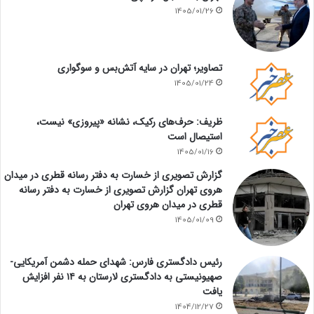
1405/01/26
تصاویر؛ تهران در سایه آتش‌بس و سوگواری
1405/01/24
ظریف: حرف‌های رکیک، نشانه «پیروزی» نیست،
استیصال است
1405/01/16
گزارش تصویری از خسارت به دفتر رسانه قطری در میدان
هروی تهران گزارش تصویری از خسارت به دفتر رسانه
قطری در میدان هروی تهران
1405/01/09
رئیس دادگستری فارس: شهدای حمله دشمن آمریکایی-
صهیونیستی به دادگستری لارستان به ۱۴ نفر افزایش
یافت
1404/12/27