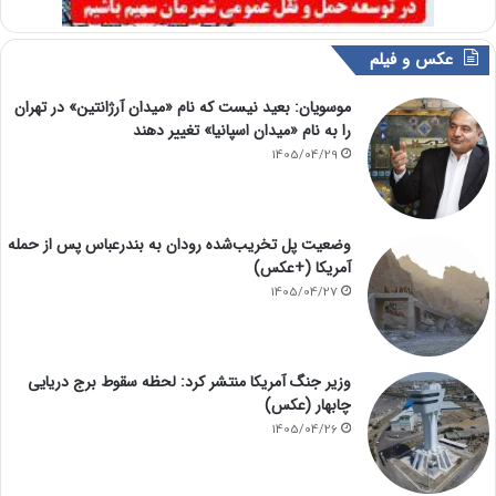
عکس و فیلم
موسویان: بعید نیست که نام «میدان آرژانتین» در تهران
را به نام «میدان اسپانیا» تغییر دهند
1405/04/29
وضعیت پل تخریب‌شده رودان به بندرعباس پس از حمله
آمریکا (+عکس)
1405/04/27
وزیر جنگ آمریکا منتشر کرد: لحظه سقوط برج دریایی
چابهار (عکس)
1405/04/26