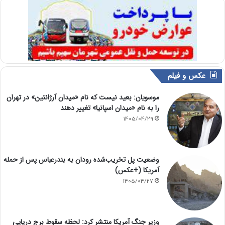
عکس و فیلم
موسویان: بعید نیست که نام «میدان آرژانتین» در تهران
را به نام «میدان اسپانیا» تغییر دهند
1405/04/29
وضعیت پل تخریب‌شده رودان به بندرعباس پس از حمله
آمریکا (+عکس)
1405/04/27
وزیر جنگ آمریکا منتشر کرد: لحظه سقوط برج دریایی