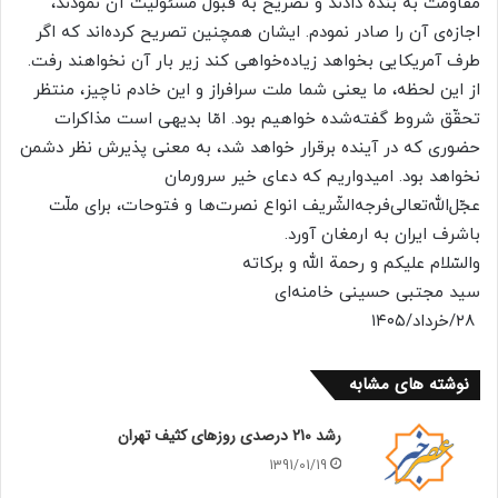
مقاومت به بنده دادند و تصریح به قبول مسئولیت آن نمودند،
اجازه‌ی آن را صادر نمودم‌. ایشان همچنین تصریح کرده‌اند که اگر
طرف آمریکایی بخواهد زیاده‌خواهی کند زیر بار آن نخواهند رفت.
از این لحظه، ما یعنی شما ملت سرافراز و این خادم ناچیز، منتظر
تحقّق شروط گفته‌شده خواهیم بود. امّا بدیهی است مذاکرات
حضوری که در آینده برقرار خواهد شد، به معنی پذیرش نظر دشمن
نخواهد بود. امیدواریم که دعای خیر سرورمان
عجّل‌الله‌تعالی‌فرجه‌الشّریف انواع نصرت‌ها و فتوحات، برای ملّت
باشرف ایران به ارمغان آورد.
والسّلام علیکم و رحمة الله و برکاته
سید مجتبی حسینی خامنه‌ای
۲۸/خرداد/۱۴۰۵
نوشته های مشابه
رشد 210 درصدی روزهای کثیف تهران
1391/01/19