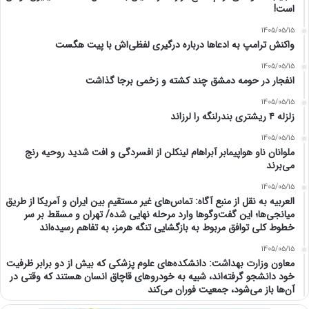
است!
1405/05/15
واکنش ترامپ به ادعاها درباره درگیری لفظی‌اش با پیت هگست
1405/05/15
انفجار در حومه دمشق چند کشته و زخمی برجا گذاشت
1405/05/15
زلزله ۴ ریشتری بندرلنگه را لرزاند
1405/05/15
ملوانان ناو هواپیمابر آبراهام لینکلن از افسردگی و افت شدید روحیه رنج
می‌برند
1405/05/15
العربیه به نقل از منبع آگاه: تماس‌های غیر مستقیم بین ایران و آمریکا از طریق
میانجی‌ها؛ این گفت‌و‌گو‌ها وارد مرحله نهایی شده/ تهران و مسقط بر سر
خطوط کلی توافق مربوط به بازگشایی تنگه هرمز، به تفاهم رسیده‌اند
1405/05/15
معاون وزارت بهداشت: دانشکده‌های علوم پزشکی که بیش از دو برابر ظرفیت
خود دانشجو گرفته‌اند، شبیه به خودرو‌های قاچاق انسان هستند که وقتی در
آن‌ها باز می‌شود، جمعیت فوران می‌کند