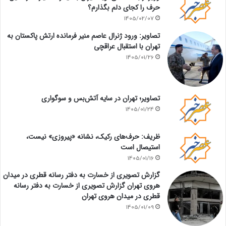
حرف را کجای دلم بگذارم؟
1405/02/07
تصاویر: ورود ژنرال عاصم منیر فرمانده ارتش پاکستان به
تهران با استقبال عراقچی
1405/01/26
تصاویر؛ تهران در سایه آتش‌بس و سوگواری
1405/01/24
ظریف: حرف‌های رکیک، نشانه «پیروزی» نیست،
استیصال است
1405/01/16
گزارش تصویری از خسارت به دفتر رسانه قطری در میدان
هروی تهران گزارش تصویری از خسارت به دفتر رسانه
قطری در میدان هروی تهران
1405/01/09