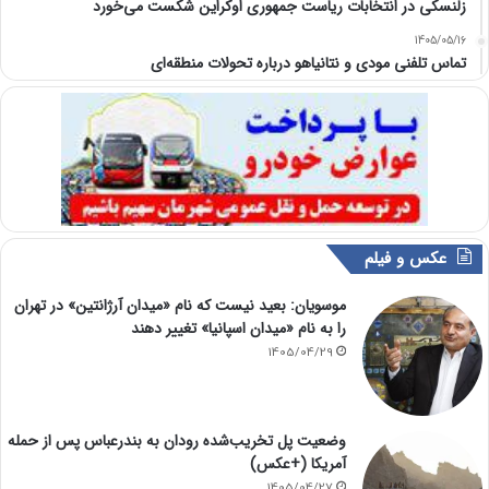
زلنسکی در انتخابات ریاست جمهوری اوکراین شکست می‌خورد
1405/05/16
تماس تلفنی مودی و نتانیاهو درباره تحولات منطقه‌ای
عکس و فیلم
موسویان: بعید نیست که نام «میدان آرژانتین» در تهران
را به نام «میدان اسپانیا» تغییر دهند
1405/04/29
وضعیت پل تخریب‌شده رودان به بندرعباس پس از حمله
آمریکا (+عکس)
1405/04/27