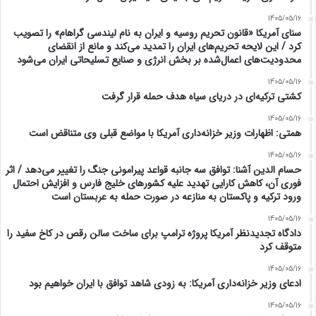
1405/05/16
سنای آمریکا «قانون تحریم روسیه و ایران به نام لیندسی گراهام» را تصویب
کرد / این لایحه تحریم‌های ایران را تمدید می‌کند و مانع از انقضای
محدودیت‌های اعمال‌شده بر بخش انرژی و صنایع تسلیحاتی ایران می‌شود
1405/05/16
کشتی ترکیه‌ای در دریای سیاه هدف حمله قرار گرفت
1405/05/16
همتی: اظهارات وزیر خزانه‌داری آمریکا با مواضع قبلی وی متناقض است
1405/05/16
حسام الدین آشنا: توافق سه جانبه قواعد پیرامونی جنگ را تغییر می‌دهد / اثر
فوری آن، کاهش کارایی تهدید علیه کشور‌های خلیج فارس و افزایش احتمال
ورود ترکیه و پاکستان به منازعه در صورت حمله به عربستان است
1405/05/16
دادگاه تجدیدنظر آمریکا پروژه ترامپ برای ساخت سالن رقص در کاخ سفید را
متوقف کرد
1405/05/16
ادعای وزیر خزانه‌داری آمریکا: به زودی شاهد توافق با ایران خواهیم بود
1405/05/16