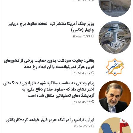
وزیر جنگ آمریکا منتشر کرد: لحظه سقوط برج دریایی
چابهار (عکس)
1405/04/26
بقائی: جنایت سردشت بدون حمایت برخی از کشورهای
غربی هرگز نمی‌توانست با آن ابعاد رخ دهد
1405/04/07
پیام ولایتی به مناسب سالگرد شهید طهرانچی/ جنگ‌های
اخیر نشان داد که خطوط مقدم دفاع ملی، به
آزمایشگاه‌های تحقیقاتی منتقل شده است
1405/03/23
ایران، ترامپ را در تنگه هرمز غرق خواهد کرد+کاریکاتور
1405/02/17