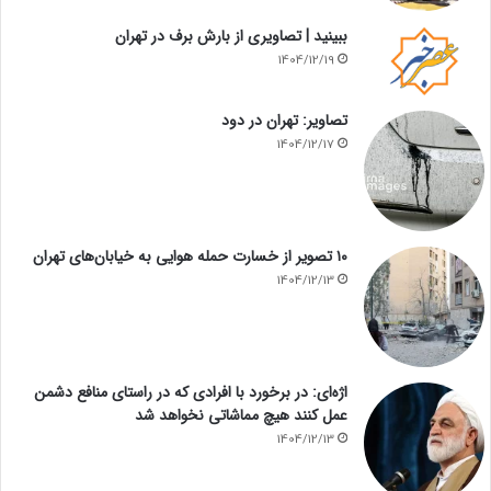
ببینید | تصاویری از بارش برف در تهران
1404/12/19
تصاویر: تهران در دود
1404/12/17
۱۰ تصویر از خسارت حمله هوایی به خیابان‌های تهران
1404/12/13
اژه‌ای: در برخورد با افرادی که در راستای منافع دشمن
عمل کنند هیچ مماشاتی نخواهد شد
1404/12/13