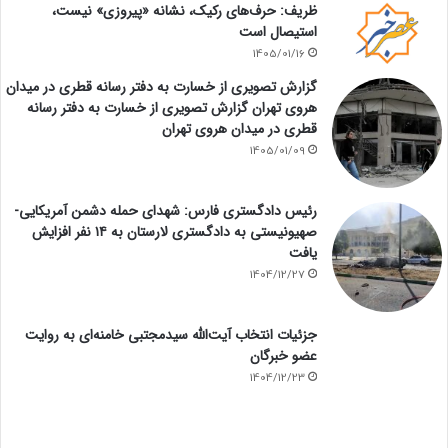
ظریف: حرف‌های رکیک، نشانه «پیروزی» نیست،
استیصال است
1405/01/16
گزارش تصویری از خسارت به دفتر رسانه قطری در میدان
هروی تهران گزارش تصویری از خسارت به دفتر رسانه
قطری در میدان هروی تهران
1405/01/09
رئیس دادگستری فارس: شهدای حمله دشمن آمریکایی-
صهیونیستی به دادگستری لارستان به ۱۴ نفر افزایش
یافت
1404/12/27
جزئیات انتخاب آیت‌الله سیدمجتبی خامنه‌ای به روایت
عضو خبرگان
1404/12/23