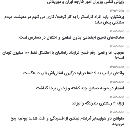
رایزنی تلفنی وزیران امور خارجه ایران و موریتانی
1405/05/15
پزشکیان: باید افراد کارآمدتر را به کار گرفت/ کاری می کنیم در معیشت مردم
مشکلی پیش نیاید
1405/05/15
سامانه‌های تامین اجتماعی بدون قطعی و اختلال در دسترس است
1405/05/15
عجیب اما واقعی: رقم فسخ قرارداد رضائیان با استقلال فقط ۱۰۰ میلیون تومان
است!
1405/05/15
واکنش ترامپ به ادعاها درباره درگیری لفظی‌اش با پیت هگست
1405/05/15
انفجار در حومه دمشق چند کشته و زخمی برجا گذاشت
1405/05/15
زلزله ۴ ریشتری بندرلنگه را لرزاند
1405/05/15
ملوانان ناو هواپیمابر آبراهام لینکلن از افسردگی و افت شدید روحیه رنج
می‌برند