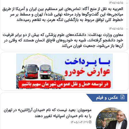
1405/05/15
العربیه به نقل از منبع آگاه: تماس‌های غیر مستقیم بین ایران و آمریکا از طریق
میانجی‌ها؛ این گفت‌و‌گو‌ها وارد مرحله نهایی شده/ تهران و مسقط بر سر
خطوط کلی توافق مربوط به بازگشایی تنگه هرمز، به تفاهم رسیده‌اند
1405/05/15
معاون وزارت بهداشت: دانشکده‌های علوم پزشکی که بیش از دو برابر ظرفیت
خود دانشجو گرفته‌اند، شبیه به خودرو‌های قاچاق انسان هستند که وقتی در
آن‌ها باز می‌شود، جمعیت فوران می‌کند
عکس و فیلم
موسویان: بعید نیست که نام «میدان آرژانتین» در تهران
را به نام «میدان اسپانیا» تغییر دهند
1405/04/29