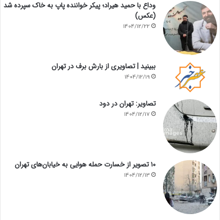
وداع با حمید هیراد؛ پیکر خواننده پاپ به خاک سپرده شد
(عکس)
1404/12/22
ببینید | تصاویری از بارش برف در تهران
1404/12/19
تصاویر: تهران در دود
1404/12/17
۱۰ تصویر از خسارت حمله هوایی به خیابان‌های تهران
1404/12/13