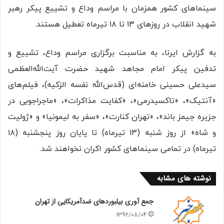
سینماهای کشور همزمان با مراسم وداع و تشییع پیکر رهبر
شهید انقلاب در روزهای ۱۳ تا ۱۸ تیرماه تعطیل هستند.
به گزارش ایرنا، به مناسبت برگزاری مراسم وداع، تشییع و
تدفین پیکر امام مجاهد شهید حضرت آیت‌الله‌العظمی
سیدعلی حسینی خامنه‌ای (قدس‌الله نفسه الزکیه)، فیلم‌های
«آنتیک»، «تاکسیدرمی»، «کفایت مذاکرات»، «ماجراجویی در
جزیره جیمز باند»، «تهران کنارت»، «سفر به لیمونیا» و «ژولیت
و شاه» از روز شنبه (۱۳ تیرماه) تا پایان روز پنجشنبه (۱۸
تیرماه) در تمامی سینماهای کشور اکران نخواهند شد.
نوشته های مشابه
جمع آوری بیلبوردهای ضدآمریکایی از تهران
1392/08/04