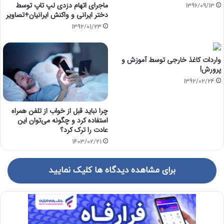
ماجرای اتهام دزدی لپ تاپ توسط
1396/09/13
دختر ایرانی و واکنش ایرانیان+تصاویر
1392/01/23
واردات کاغذ خارجی توسط آموزش و
پرورش!
1392/02/24
چرا نباید قبل از خواب از تلفن همراه
استفاده کرد و چگونه می‌توان این
عادت را ترک کرد؟
1403/02/21
برای مشاهده دیدگاه ها کلیک نمایید