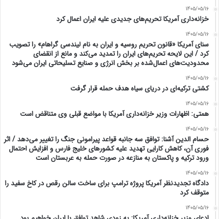
1405/05/16
خزانه‌داری آمریکا تحریم‌های جدیدی علیه ایران اعمال کرد
1405/05/16
سنای آمریکا «قانون تحریم روسیه و ایران به نام لیندسی گراهام» را تصویب
کرد / این لایحه تحریم‌های ایران را تمدید می‌کند و مانع از انقضای
محدودیت‌های اعمال‌شده بر بخش انرژی و صنایع تسلیحاتی ایران می‌شود
1405/05/16
کشتی ترکیه‌ای در دریای سیاه هدف حمله قرار گرفت
1405/05/16
همتی: اظهارات وزیر خزانه‌داری آمریکا با مواضع قبلی وی متناقض است
1405/05/16
حسام الدین آشنا: توافق سه جانبه قواعد پیرامونی جنگ را تغییر می‌دهد / اثر
فوری آن، کاهش کارایی تهدید علیه کشور‌های خلیج فارس و افزایش احتمال
ورود ترکیه و پاکستان به منازعه در صورت حمله به عربستان است
1405/05/16
دادگاه تجدیدنظر آمریکا پروژه ترامپ برای ساخت سالن رقص در کاخ سفید را
متوقف کرد
1405/05/16
ادعای وزیر خزانه‌داری آمریکا: به زودی شاهد توافق با ایران خواهیم بود