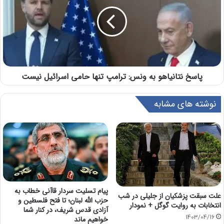
پاسخ نتانیاهو به ونس: ترامپ تنها حامی اسرائیل نیست
نوشته های مشابه
پیام تسلیت سردار قاآنی خطاب به
علت سبقت پزشکیان از جلیلی در شب
حزب الله لبنان؛ تا فتح فلسطین و
انتخابات به روایت گوگل + نمودار
آزادی قدس شریف، در کنار شما
1403/04/16
خواهیم ماند