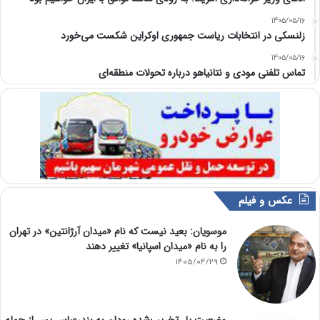
1405/05/16
زلنسکی در انتخابات ریاست جمهوری اوکراین شکست می‌خورد
1405/05/16
تماس تلفنی مودی و نتانیاهو درباره تحولات منطقه‌ای
عکس و فیلم
موسویان: بعید نیست که نام «میدان آرژانتین» در تهران
را به نام «میدان اسپانیا» تغییر دهند
1405/04/29