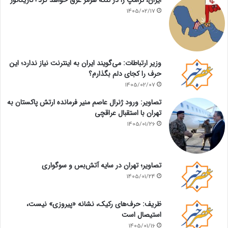
ایران، ترامپ را در تنگه هرمز غرق خواهد کرد+کاریکاتور
1405/02/17
وزیر ارتباطات: می‌گویند ایران به اینترنت نیاز ندارد؛ این
حرف را کجای دلم بگذارم؟
1405/02/07
تصاویر: ورود ژنرال عاصم منیر فرمانده ارتش پاکستان به
تهران با استقبال عراقچی
1405/01/26
تصاویر؛ تهران در سایه آتش‌بس و سوگواری
1405/01/24
ظریف: حرف‌های رکیک، نشانه «پیروزی» نیست،
استیصال است
1405/01/16