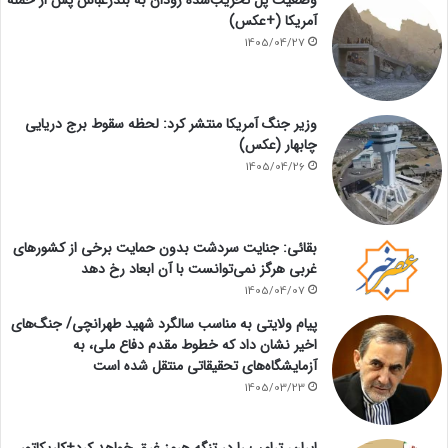
وضعیت پل تخریب‌شده رودان به بندرعباس پس از حمله
آمریکا (+عکس)
1405/04/27
وزیر جنگ آمریکا منتشر کرد: لحظه سقوط برج دریایی
چابهار (عکس)
1405/04/26
بقائی: جنایت سردشت بدون حمایت برخی از کشورهای
غربی هرگز نمی‌توانست با آن ابعاد رخ دهد
1405/04/07
پیام ولایتی به مناسب سالگرد شهید طهرانچی/ جنگ‌های
اخیر نشان داد که خطوط مقدم دفاع ملی، به
آزمایشگاه‌های تحقیقاتی منتقل شده است
1405/03/23