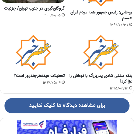
گروگان‌گیری در جنوب تهران/ جزئیات
روحانی: رئیس جمهور همه مردم ایران
1402/10/05
هستم
1396/02/30
پنکه سقفی شادی پدربزرگ با نوه‌اش را
تعطیلات عیدفطرچندروز است؟
عزا کرد!
1392/05/14
1395/03/13
برای مشاهده دیدگاه ها کلیک نمایید