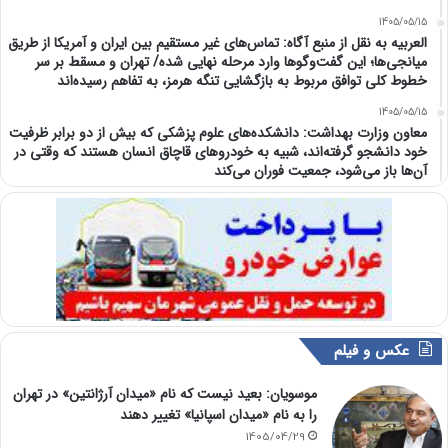
1405/05/15
العربیه به نقل از منبع آگاه: تماس‌های غیر مستقیم بین ایران و آمریکا از طریق
میانجی‌ها؛ این گفت‌و‌گو‌ها وارد مرحله نهایی شده/ تهران و مسقط بر سر
خطوط کلی توافق مربوط به بازگشایی تنگه هرمز، به تفاهم رسیده‌اند
1405/05/15
معاون وزارت بهداشت: دانشکده‌های علوم پزشکی که بیش از دو برابر ظرفیت
خود دانشجو گرفته‌اند، شبیه به خودرو‌های قاچاق انسان هستند که وقتی در
آن‌ها باز می‌شود، جمعیت فوران می‌کند
عکس و فیلم
موسویان: بعید نیست که نام «میدان آرژانتین» در تهران
را به نام «میدان اسپانیا» تغییر دهند
1405/04/29