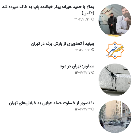
وداع با حمید هیراد؛ پیکر خواننده پاپ به خاک سپرده شد
(عکس)
1404/12/22
ببینید | تصاویری از بارش برف در تهران
1404/12/19
تصاویر: تهران در دود
1404/12/17
۱۰ تصویر از خسارت حمله هوایی به خیابان‌های تهران
1404/12/13