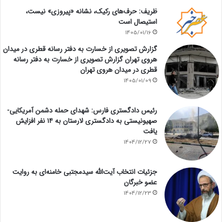
ظریف: حرف‌های رکیک، نشانه «پیروزی» نیست،
استیصال است
1405/01/16
گزارش تصویری از خسارت به دفتر رسانه قطری در میدان
هروی تهران گزارش تصویری از خسارت به دفتر رسانه
قطری در میدان هروی تهران
1405/01/09
رئیس دادگستری فارس: شهدای حمله دشمن آمریکایی-
صهیونیستی به دادگستری لارستان به ۱۴ نفر افزایش
یافت
1404/12/27
جزئیات انتخاب آیت‌الله سیدمجتبی خامنه‌ای به روایت
عضو خبرگان
1404/12/23