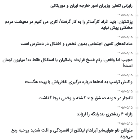
رایزنی تلفنی وزیران امور خارجه ایران و موریتانی
1405/05/15
پزشکیان: باید افراد کارآمدتر را به کار گرفت/ کاری می کنیم در معیشت مردم
مشکلی پیش نیاید
1405/05/15
سامانه‌های تامین اجتماعی بدون قطعی و اختلال در دسترس است
1405/05/15
عجیب اما واقعی: رقم فسخ قرارداد رضائیان با استقلال فقط ۱۰۰ میلیون تومان
است!
1405/05/15
واکنش ترامپ به ادعاها درباره درگیری لفظی‌اش با پیت هگست
1405/05/15
انفجار در حومه دمشق چند کشته و زخمی برجا گذاشت
1405/05/15
زلزله ۴ ریشتری بندرلنگه را لرزاند
1405/05/15
ملوانان ناو هواپیمابر آبراهام لینکلن از افسردگی و افت شدید روحیه رنج
می‌برند