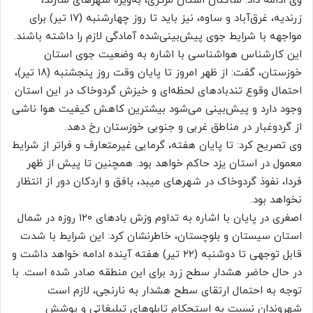
وی ادامه داد: ساکنان استان مرکزی، به‌ویژه شهرهای شازند،
زرندیه، غرق‌آباد و ساوه، نیز باید تا روز چهارشنبه (۱۷ تیر) برای
مواجهه با شرایط جوی پیش‌بینی‌شده آمادگی لازم را داشته باشند.
این کارشناس هواشناسی با اشاره به وضعیت جوی استان
خوزستان، گفت: از ظهر امروز تا پایان وقت روز پنجشنبه (۱۸ تیر)،
احتمال وقوع تندبادهای لحظه‌ای و خیزش گردوخاک در این استان
وجود دارد و پیش‌بینی می‌شود بیشترین کاهش کیفیت هوا ناشی
از گردوغبار در مناطق غربی و جنوبی خوزستان رخ دهد.
وی تصریح کرد: تا پایان هفته، گرمایی غیرمتعارف و فراتر از شرایط
معمول در استان یزد حاکم خواهد بود. همچنین تا پیش از ظهر
فردا، نفوذ گردوخاک در شهرهای میبد، بافق و اردکان دور از انتظار
نخواهد بود.
اصغری در پایان با اشاره به تداوم وزش بادهای ۱۲۰ روزه در شمال
استان سیستان و بلوچستان، خاطرنشان کرد: این شرایط با شدت
قابل توجهی تا دوشنبه (۲۲ تیر) هفته آینده ادامه خواهد داشت و
در حال حاضر هشدار سطح زرد برای این منطقه صادر شده است. با
توجه به احتمال ارتقای سطح هشدار به نارنجی، لازم است
شهروندان نسبت به استحکام تابلوهای تبلیغاتی و پوشش