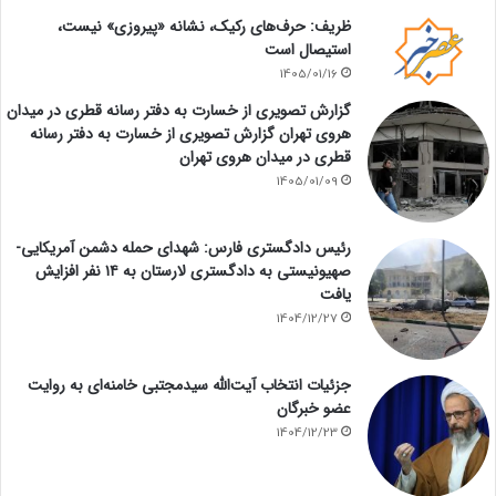
ظریف: حرف‌های رکیک، نشانه «پیروزی» نیست،
استیصال است
1405/01/16
گزارش تصویری از خسارت به دفتر رسانه قطری در میدان
هروی تهران گزارش تصویری از خسارت به دفتر رسانه
قطری در میدان هروی تهران
1405/01/09
رئیس دادگستری فارس: شهدای حمله دشمن آمریکایی-
صهیونیستی به دادگستری لارستان به ۱۴ نفر افزایش
یافت
1404/12/27
جزئیات انتخاب آیت‌الله سیدمجتبی خامنه‌ای به روایت
عضو خبرگان
1404/12/23