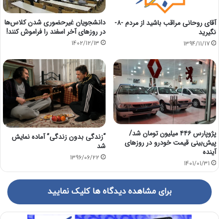
دانشجویان غیرحضوری شدن کلاس‌ها
آقای روحانی مراقب باشید از مردم -۸-
در روزهای آخر اسفند را فراموش کنند!
نگیرید
1402/12/13
1394/11/17
پژوپارس ۴۴۶ میلیون تومان شد/
“زندگی بدون زندگی” آماده نمایش
پیش‌بینی قیمت خودرو در روزهای
شد
آینده
1396/06/22
1401/01/31
برای مشاهده دیدگاه ها کلیک نمایید