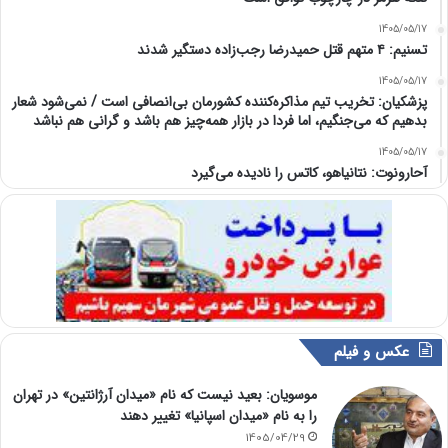
1405/05/17
تسنیم: ۴ متهم قتل حمیدرضا رجب‌زاده دستگیر شدند
1405/05/17
پزشکیان: تخریب تیم مذاکره‌کننده کشورمان بی‌انصافی است / نمی‌شود شعار
بدهیم که می‌جنگیم، اما فردا در بازار همه‌چیز هم باشد و گرانی هم نباشد
1405/05/17
آحارونوت: نتانیاهو، کاتس را نادیده می‌گیرد
عکس و فیلم
موسویان: بعید نیست که نام «میدان آرژانتین» در تهران
را به نام «میدان اسپانیا» تغییر دهند
1405/04/29