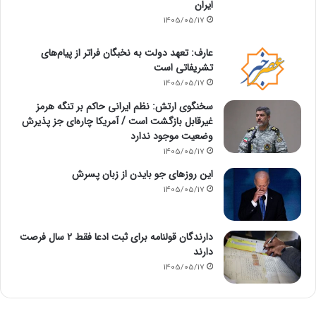
ایران
1405/05/17
عارف: تعهد دولت به نخبگان فراتر از پیام‎‌های
تشریفاتی است
1405/05/17
سخنگوی ارتش: نظم ایرانی حاکم بر تنگه هرمز
غیرقابل بازگشت است / آمریکا چاره‌ای جز پذیرش
وضعیت موجود ندارد
1405/05/17
این روزهای جو بایدن از زبان پسرش
1405/05/17
دارندگان قولنامه برای ثبت ادعا فقط ۲ سال فرصت
دارند
1405/05/17