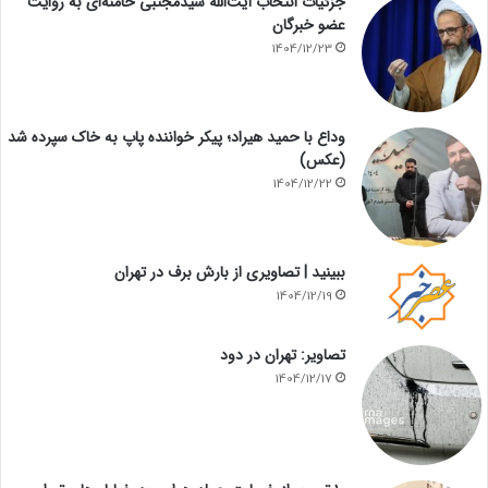
جزئیات انتخاب آیت‌الله سیدمجتبی خامنه‌ای به روایت
عضو خبرگان
1404/12/23
وداع با حمید هیراد؛ پیکر خواننده پاپ به خاک سپرده شد
(عکس)
1404/12/22
ببینید | تصاویری از بارش برف در تهران
1404/12/19
تصاویر: تهران در دود
1404/12/17