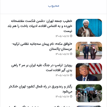
محبوب
خطیب جمعه تهران: دشمن شکست مفتضحانه
خورده و به التماس افتاده، ادبیات باخت را هم بلد
نیست
1405/05/16
«توافق مکه»؛ نام پیمان سه‌جانبه نظامی ترکیه-
عربستان-پاکستان
1405/05/16
رویترز: ترامپ در جنگ علیه ایران بر سر ۲ راهی
بدی گیر افتاده است
1405/05/16
رگبار و رعدوبرق در راه شمال کشور؛ تهران خنک‌تر
می‌شود
1405/05/16