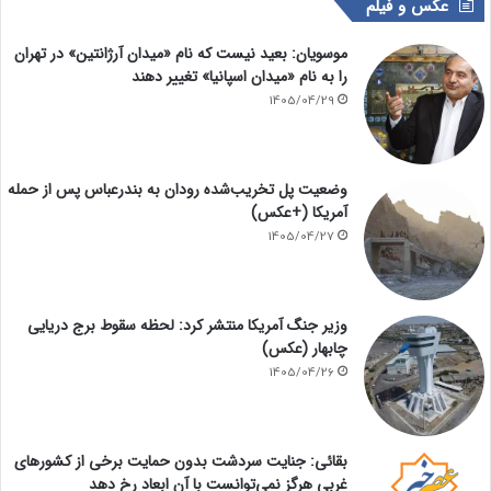
عکس و فیلم
موسویان: بعید نیست که نام «میدان آرژانتین» در تهران
را به نام «میدان اسپانیا» تغییر دهند
1405/04/29
وضعیت پل تخریب‌شده رودان به بندرعباس پس از حمله
آمریکا (+عکس)
1405/04/27
وزیر جنگ آمریکا منتشر کرد: لحظه سقوط برج دریایی
چابهار (عکس)
1405/04/26
بقائی: جنایت سردشت بدون حمایت برخی از کشورهای
غربی هرگز نمی‌توانست با آن ابعاد رخ دهد