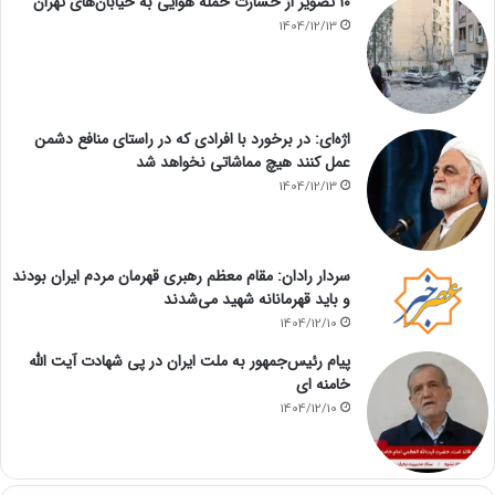
۱۰ تصویر از خسارت حمله هوایی به خیابان‌های تهران
1404/12/13
اژه‌ای: در برخورد با افرادی که در راستای منافع دشمن
عمل کنند هیچ مماشاتی نخواهد شد
1404/12/13
سردار رادان: مقام معظم رهبری قهرمان مردم ایران بودند
و باید قهرمانانه شهید می‌شدند
1404/12/10
پیام رئیس‌جمهور به ملت ایران در پی شهادت آیت الله
خامنه ای
1404/12/10