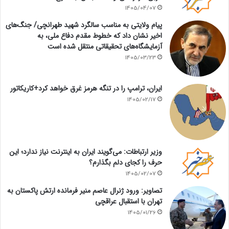
1405/04/07
پیام ولایتی به مناسب سالگرد شهید طهرانچی/ جنگ‌های
اخیر نشان داد که خطوط مقدم دفاع ملی، به
آزمایشگاه‌های تحقیقاتی منتقل شده است
1405/03/23
ایران، ترامپ را در تنگه هرمز غرق خواهد کرد+کاریکاتور
1405/02/17
وزیر ارتباطات: می‌گویند ایران به اینترنت نیاز ندارد؛ این
حرف را کجای دلم بگذارم؟
1405/02/07
تصاویر: ورود ژنرال عاصم منیر فرمانده ارتش پاکستان به
تهران با استقبال عراقچی
1405/01/26