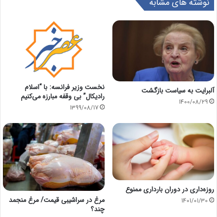
نوشته های مشابه
نخست وزیر فرانسه: با “اسلام
آلبرایت به سیاست بازگشت
رادیکال” بی وقفه مبارزه می‌کنیم
1400/08/29
1399/08/17
روزه‌داری در دوران بارداری ممنوع
مرغ در سراشیبی قیمت/ مرغ منجمد
1401/01/30
چند؟