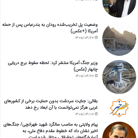
وضعیت پل تخریب‌شده رودان به بندرعباس پس از حمله
آمریکا (+عکس)
1405/04/27
وزیر جنگ آمریکا منتشر کرد: لحظه سقوط برج دریایی
چابهار (عکس)
1405/04/26
بقائی: جنایت سردشت بدون حمایت برخی از کشورهای
غربی هرگز نمی‌توانست با آن ابعاد رخ دهد
1405/04/07
پیام ولایتی به مناسب سالگرد شهید طهرانچی/ جنگ‌های
اخیر نشان داد که خطوط مقدم دفاع ملی، به
آزمایشگاه‌های تحقیقاتی منتقل شده است