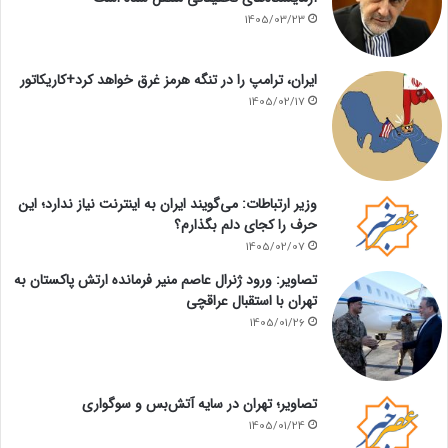
1405/03/23
ایران، ترامپ را در تنگه هرمز غرق خواهد کرد+کاریکاتور
1405/02/17
وزیر ارتباطات: می‌گویند ایران به اینترنت نیاز ندارد؛ این
حرف را کجای دلم بگذارم؟
1405/02/07
تصاویر: ورود ژنرال عاصم منیر فرمانده ارتش پاکستان به
تهران با استقبال عراقچی
1405/01/26
تصاویر؛ تهران در سایه آتش‌بس و سوگواری
1405/01/24