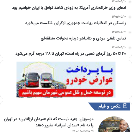
1405/05/16
ادعای وزیر خزانه‌داری آمریکا: به زودی شاهد توافق با ایران خواهیم بود
1405/05/16
زلنسکی در انتخابات ریاست جمهوری اوکراین شکست می‌خورد
1405/05/16
تماس تلفنی مودی و نتانیاهو درباره تحولات منطقه‌ای
1405/05/16
۴۰ تا ۵۰ روز گرمای نسبی در راه است؛ تهران تا ۳۸ درجه گرم می‌شود
عکس و فیلم
موسویان: بعید نیست که نام «میدان آرژانتین» در تهران
را به نام «میدان اسپانیا» تغییر دهند
1405/04/29