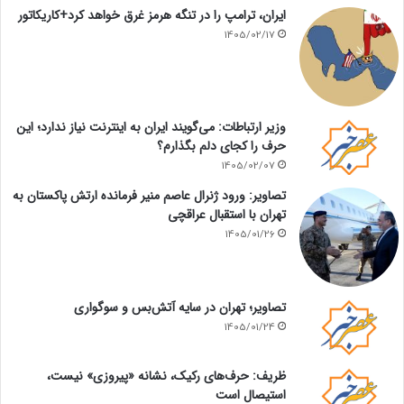
ایران، ترامپ را در تنگه هرمز غرق خواهد کرد+کاریکاتور
1405/02/17
وزیر ارتباطات: می‌گویند ایران به اینترنت نیاز ندارد؛ این
حرف را کجای دلم بگذارم؟
1405/02/07
تصاویر: ورود ژنرال عاصم منیر فرمانده ارتش پاکستان به
تهران با استقبال عراقچی
1405/01/26
تصاویر؛ تهران در سایه آتش‌بس و سوگواری
1405/01/24
ظریف: حرف‌های رکیک، نشانه «پیروزی» نیست،
استیصال است