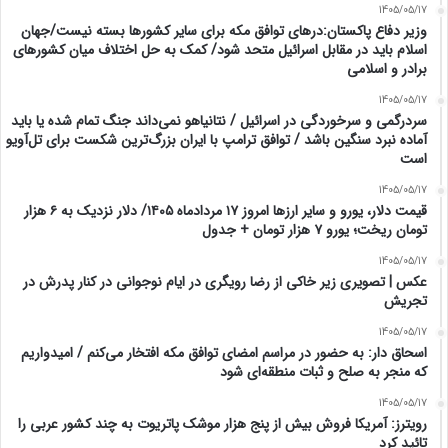
1405/05/17
وزیر دفاع پاکستان:درهای توافق مکه برای سایر کشورها بسته نیست/جهان
اسلام باید در مقابل اسرائیل متحد شود/ کمک به حل اختلاف میان کشورهای
برادر و اسلامی
1405/05/17
سردرگمی و سرخوردگی در اسرائیل / نتانیاهو نمی‌داند جنگ تمام شده یا باید
آماده نبرد سنگین باشد / توافق ترامپ با ایران بزرگ‌ترین شکست برای تل‌آویو
است
1405/05/17
قیمت دلار، یورو و سایر ارزها امروز ۱۷ مردادماه ۱۴۰۵/ دلار نزدیک به ۶ هزار
تومان ریخت؛ یورو ۷ هزار تومان + جدول
1405/05/17
عکس | تصویری زیر خاکی از رضا رویگری در ایام نوجوانی در کنار پدرش در
تجریش
1405/05/17
اسحاق‌ دار: به حضور در مراسم امضای توافق مکه افتخار می‌کنم / امیدواریم
که منجر به صلح و ثبات منطقه‌ای شود
1405/05/17
رویترز: آمریکا فروش بیش از پنج هزار موشک پاتریوت به چند کشور عربی را
تائید کرد