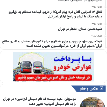
1405/05/19
کانال ۱۳ اسرائیل فاش کرد: پیام آمریکا از طریق فرمانده سنتکام به تل‌آویو
درباره جنگ با ایران و پاسخ ارتش اسرائیل
1405/05/19
شنیده‌شدن صدای انفجار در تهران
1405/05/19
کنوانسیون خزر، چارچوبی برای همکاری میان کشورهای ساحلی و تامین منافع
ایران/«سهم ایران از خزر» در کنوانسیون تعیین نشده است
عکس و فیلم
موسویان: بعید نیست که نام «میدان آرژانتین» در تهران
را به نام «میدان اسپانیا» تغییر دهند