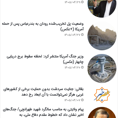
1405/04/29
وضعیت پل تخریب‌شده رودان به بندرعباس پس از حمله
آمریکا (+عکس)
1405/04/27
وزیر جنگ آمریکا منتشر کرد: لحظه سقوط برج دریایی
چابهار (عکس)
1405/04/26
بقائی: جنایت سردشت بدون حمایت برخی از کشورهای
غربی هرگز نمی‌توانست با آن ابعاد رخ دهد
1405/04/07
پیام ولایتی به مناسب سالگرد شهید طهرانچی/ جنگ‌های
اخیر نشان داد که خطوط مقدم دفاع ملی، به