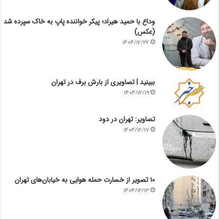
وداع با حمید هیراد؛ پیکر خواننده پاپ به خاک سپرده شد
(عکس)
1404/12/22
ببینید | تصاویری از بارش برف در تهران
1404/12/19
تصاویر: تهران در دود
1404/12/17
۱۰ تصویر از خسارت حمله هوایی به خیابان‌های تهران
1404/12/13