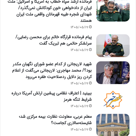
فرمانده ارشد سپاه خطاب به آمریکا و اسرائیل: ملت
ایران از دادخواهی خون کودکانش نمی‌گذرد/
شهدای شجره طیبه قهرمانان واقعی ملت ایران
هستند
1405/05/19
پیام فرمانده قرارگاه خاتم برای محسن رضایی/
سرلشکر حاتمی هم تبریک گفت
1405/05/19
شهید لاریجانی از کدام عضو شورای نگهبان مکدر
بود؟/ محمد مهاجری: لاریجانی می‌گفت از اعلام
کردن ریز دلایل ردصلاحیت طفره می‌رود
1405/05/19
ببینید | اعتراف نظامی پیشین ارتش آمریکا درباره
شرایط تنگه هرمز
1405/05/19
معلم عربی، معاونت نظارت بیمه مرکزی شد؛
شایسته‌سالاری کجاست؟
1405/05/19