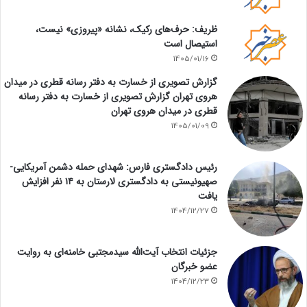
ظریف: حرف‌های رکیک، نشانه «پیروزی» نیست،
استیصال است
1405/01/16
گزارش تصویری از خسارت به دفتر رسانه قطری در میدان
هروی تهران گزارش تصویری از خسارت به دفتر رسانه
قطری در میدان هروی تهران
1405/01/09
رئیس دادگستری فارس: شهدای حمله دشمن آمریکایی-
صهیونیستی به دادگستری لارستان به ۱۴ نفر افزایش
یافت
1404/12/27
جزئیات انتخاب آیت‌الله سیدمجتبی خامنه‌ای به روایت
عضو خبرگان
1404/12/23