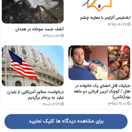
تشخیص آلزایمر با معاینه چشم
1395/04/27
کشف جسد سوخته در همدان
1397/01/26
جزئیات قتل اعضای یک خانواده در
هتل / کوچک ترین قربانی دو ماهه
درخواست سناتور آمریکایی از بایدن:
بود(عکس)
نباید به برجام برگردیم
1395/09/08
1400/02/29
برای مشاهده دیدگاه ها کلیک نمایید