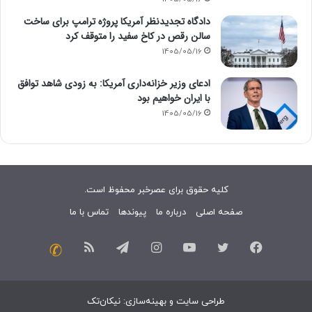
دادگاه تجدیدنظر آمریکا پروژه ترامپ برای ساخت
سالن رقص در کاخ سفید را متوقف کرد
1405/05/16
ادعای وزیر خزانه‌داری آمریکا: به زودی شاهد توافق
با ایران خواهیم بود
1405/05/16
کلیه حقوق برای عصرخبر محفوظ است.
صفحه اصلی
درباره ما
پیوندها
تماس با ما
فیسبوک
توییتر
یوتیوب
اینستاگرام
تلگرام
خوراک
تماس
با
طراحی سایت
و
بهینه‌سازی
:
نیکان‌تک