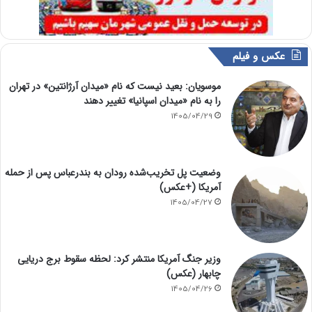
عکس و فیلم
موسویان: بعید نیست که نام «میدان آرژانتین» در تهران
را به نام «میدان اسپانیا» تغییر دهند
1405/04/29
وضعیت پل تخریب‌شده رودان به بندرعباس پس از حمله
آمریکا (+عکس)
1405/04/27
وزیر جنگ آمریکا منتشر کرد: لحظه سقوط برج دریایی
چابهار (عکس)
1405/04/26