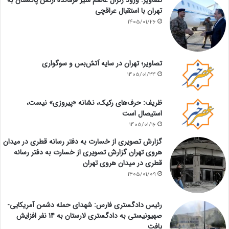
تصاویر: ورود ژنرال عاصم منیر فرمانده ارتش پاکستان به
تهران با استقبال عراقچی
1405/01/26
تصاویر؛ تهران در سایه آتش‌بس و سوگواری
1405/01/24
ظریف: حرف‌های رکیک، نشانه «پیروزی» نیست،
استیصال است
1405/01/16
گزارش تصویری از خسارت به دفتر رسانه قطری در میدان
هروی تهران گزارش تصویری از خسارت به دفتر رسانه
قطری در میدان هروی تهران
1405/01/09
رئیس دادگستری فارس: شهدای حمله دشمن آمریکایی-
صهیونیستی به دادگستری لارستان به ۱۴ نفر افزایش
یافت