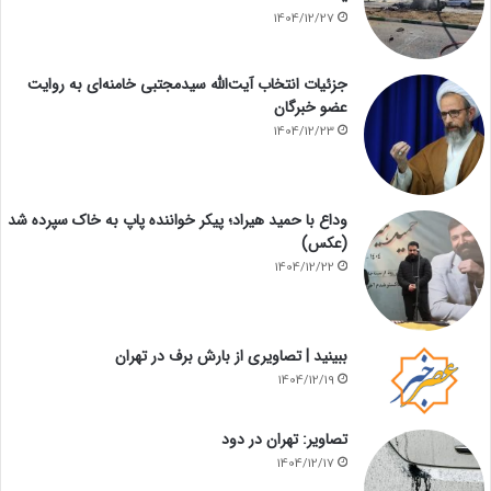
1404/12/27
جزئیات انتخاب آیت‌الله سیدمجتبی خامنه‌ای به روایت
عضو خبرگان
1404/12/23
وداع با حمید هیراد؛ پیکر خواننده پاپ به خاک سپرده شد
(عکس)
1404/12/22
ببینید | تصاویری از بارش برف در تهران
1404/12/19
تصاویر: تهران در دود
1404/12/17