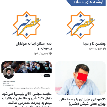
نوشته های مشابه
ویتامین D و درد!
نامه استفان آپیا به هواداران
پرسپولیس
1396/09/19
1391/08/27
نماینده مجلس: آقای رئیسی! نمی‌شود
دنبال «تیک آبی و خاکستری» باشید و
کلاهبرداری میلیاردی با وعده اعطای
مردم به اینترنت دسترسی نداشته
ویزای جعلی شینگن (عکس)