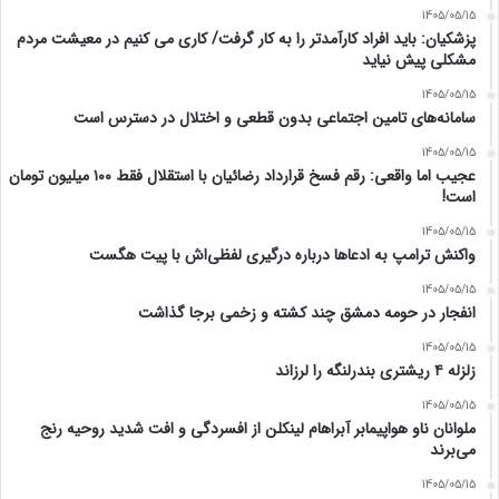
1405/05/15
پزشکیان: باید افراد کارآمدتر را به کار گرفت/ کاری می کنیم در معیشت مردم
مشکلی پیش نیاید
1405/05/15
سامانه‌های تامین اجتماعی بدون قطعی و اختلال در دسترس است
1405/05/15
عجیب اما واقعی: رقم فسخ قرارداد رضائیان با استقلال فقط ۱۰۰ میلیون تومان
است!
1405/05/15
واکنش ترامپ به ادعاها درباره درگیری لفظی‌اش با پیت هگست
1405/05/15
انفجار در حومه دمشق چند کشته و زخمی برجا گذاشت
1405/05/15
زلزله ۴ ریشتری بندرلنگه را لرزاند
1405/05/15
ملوانان ناو هواپیمابر آبراهام لینکلن از افسردگی و افت شدید روحیه رنج
می‌برند
1405/05/15