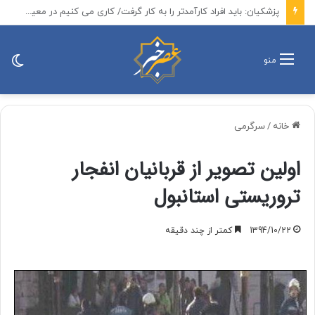
سامانه‌های تامین اجتماعی بدون قطعی و اختلال در دسترس است
تغی
منو
پو
خانه
/
سرگرمی
اولین تصویر از قربانیان انفجار
تروریستی استانبول
1394/10/22
کمتر از چند دقیقه