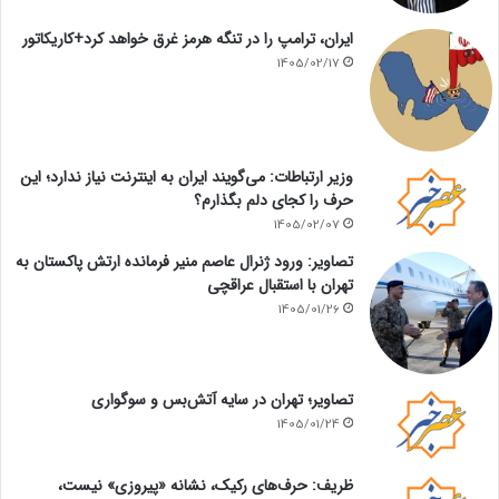
ایران، ترامپ را در تنگه هرمز غرق خواهد کرد+کاریکاتور
1405/02/17
وزیر ارتباطات: می‌گویند ایران به اینترنت نیاز ندارد؛ این
حرف را کجای دلم بگذارم؟
1405/02/07
تصاویر: ورود ژنرال عاصم منیر فرمانده ارتش پاکستان به
تهران با استقبال عراقچی
1405/01/26
تصاویر؛ تهران در سایه آتش‌بس و سوگواری
1405/01/24
ظریف: حرف‌های رکیک، نشانه «پیروزی» نیست،