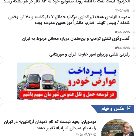
الجزیره: قیمت نفت با ادامه روند صعودی خود به ۸۳ دلار در هر بشکه رسید
1405/05/16
مدرسه تایلندی هدف تیراندازی مرگبار؛ حداقل ۷ نفر کشته و ۳۰ تن زخمی
شدند / پلیس تایلند: ضارب دانش‌آموز همین مدرسه بوده
1405/05/15
گفت‌وگوی تلفنی ترامپ و بن‌سلمان درباره مسائل مربوط به ایران
1405/05/15
رایزنی تلفنی وزیران امور خارجه ایران و موریتانی
عکس و فیلم
موسویان: بعید نیست که نام «میدان آرژانتین» در تهران
را به نام «میدان اسپانیا» تغییر دهند
1405/04/29