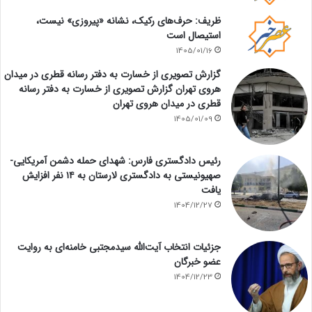
ظریف: حرف‌های رکیک، نشانه «پیروزی» نیست،
استیصال است
1405/01/16
گزارش تصویری از خسارت به دفتر رسانه قطری در میدان
هروی تهران گزارش تصویری از خسارت به دفتر رسانه
قطری در میدان هروی تهران
1405/01/09
رئیس دادگستری فارس: شهدای حمله دشمن آمریکایی-
صهیونیستی به دادگستری لارستان به ۱۴ نفر افزایش
یافت
1404/12/27
جزئیات انتخاب آیت‌الله سیدمجتبی خامنه‌ای به روایت
عضو خبرگان
1404/12/23