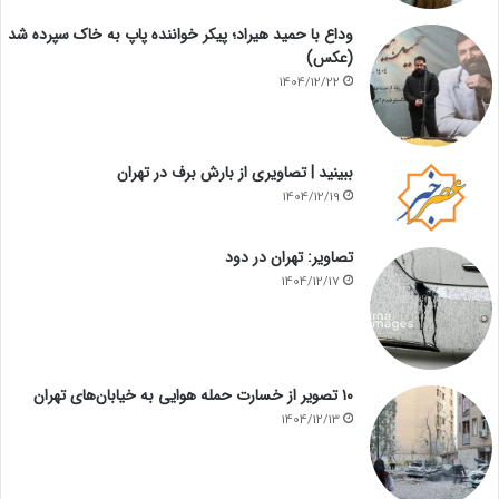
وداع با حمید هیراد؛ پیکر خواننده پاپ به خاک سپرده شد
(عکس)
1404/12/22
ببینید | تصاویری از بارش برف در تهران
1404/12/19
تصاویر: تهران در دود
1404/12/17
۱۰ تصویر از خسارت حمله هوایی به خیابان‌های تهران
1404/12/13