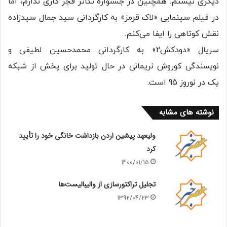
دیگری نیستم. همچنین در جشنواره تئاتر فجر کاری ندارم، اما
در فیلم سینمایی «لاک قرمز» به کارگردانی سید جمال سیدزاده
نقش کوتاهی را ایفا می‌کنم.
سریال «دودکش2» به کارگردانی محمدحسین لطیفی و
نویسندگی کوروش نریمانی در حال تولید برای پخش از شبکه
یک در نوروز 95 است.
نوشته های مشابه
ولیعهد پیشین اردن بازداشت خانگی خود را تأیید
کرد
1400/01/15
تجلیل تراکتورسازی از والیبالیست‌ها
1392/04/23