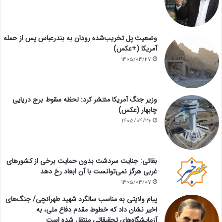
وضعیت پل تخریب‌شده رودان به بندرعباس پس از حمله
آمریکا (+عکس)
1405/04/27
وزیر جنگ آمریکا منتشر کرد: لحظه سقوط برج دریایی
چابهار (عکس)
1405/04/26
بقائی: جنایت سردشت بدون حمایت برخی از کشورهای
غربی هرگز نمی‌توانست با آن ابعاد رخ دهد
1405/04/07
پیام ولایتی به مناسب سالگرد شهید طهرانچی/ جنگ‌های
اخیر نشان داد که خطوط مقدم دفاع ملی، به
آزمایشگاه‌های تحقیقاتی منتقل شده است