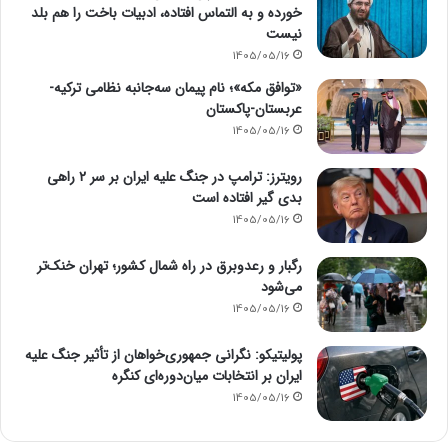
خورده و به التماس افتاده، ادبیات باخت را هم بلد
نیست
1405/05/16
«توافق مکه»؛ نام پیمان سه‌جانبه نظامی ترکیه-
عربستان-پاکستان
1405/05/16
رویترز: ترامپ در جنگ علیه ایران بر سر ۲ راهی
بدی گیر افتاده است
1405/05/16
رگبار و رعدوبرق در راه شمال کشور؛ تهران خنک‌تر
می‌شود
1405/05/16
پولیتیکو: نگرانی جمهوری‌خواهان از تأثیر جنگ علیه
ایران بر انتخابات میان‌دوره‌ای کنگره
1405/05/16