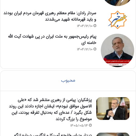
سردار رادان: مقام معظم رهبری قهرمان مردم ایران بودند
و باید قهرمانانه شهید می‌شدند
1404/12/10
پیام رئیس‌جمهور به ملت ایران در پی شهادت آیت الله
خامنه ای
1404/12/10
محبوب
پزشکیان: پیامی از رهبری منتشر شد که «علی
الاصول موافق نبودم»؛ ایشان اجازه دادند این روند
شکل بگیرد / عده‌ای که به‌دنبال تفرقه بودند، این
موضوع را بزرگ کردند
1405/05/14
دیدار وزرای خارجه آمریکا و انگلیس درباره تنگه