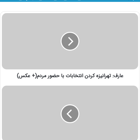
عارف: تهرانیزه کردن انتخابات با حضور مردم(+ عكس)