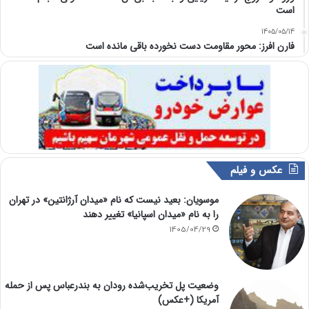
است
1405/05/14
فارن افرز: محور مقاومت دست نخورده باقی مانده است
عکس و فیلم
موسویان: بعید نیست که نام «میدان آرژانتین» در تهران
را به نام «میدان اسپانیا» تغییر دهند
1405/04/29
وضعیت پل تخریب‌شده رودان به بندرعباس پس از حمله
آمریکا (+عکس)