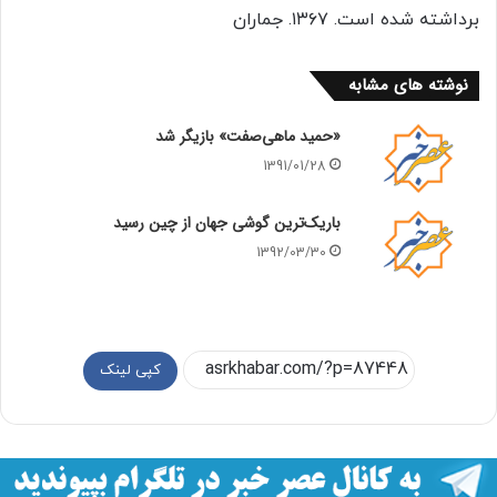
برداشته شده است. ١٣۶٧. جماران
نوشته های مشابه
«حمید ماهی‌صفت» بازیگر شد
1391/01/28
باریک‌ترین گوشی جهان از چین رسید
1392/03/30
کپی لینک