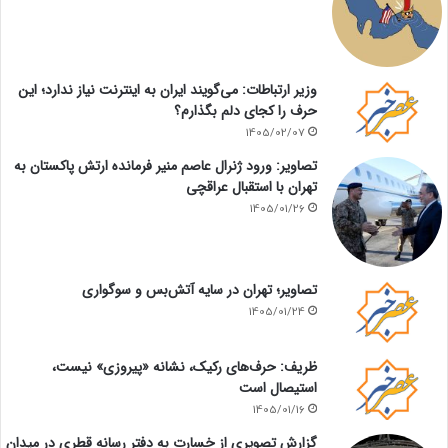
وزیر ارتباطات: می‌گویند ایران به اینترنت نیاز ندارد؛ این
حرف را کجای دلم بگذارم؟
1405/02/07
تصاویر: ورود ژنرال عاصم منیر فرمانده ارتش پاکستان به
تهران با استقبال عراقچی
1405/01/26
تصاویر؛ تهران در سایه آتش‌بس و سوگواری
1405/01/24
ظریف: حرف‌های رکیک، نشانه «پیروزی» نیست،
استیصال است
1405/01/16
گزارش تصویری از خسارت به دفتر رسانه قطری در میدان