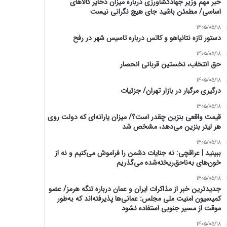
خبر مهم وزیر جهادکشاورزی درباره میزان ذخایر کالاهای
اساسی/ مطمئن باشید جای هیچ نگرانی نیست
1405/05/18
دستور تازه نتانیاهو و کاتس درباره تاسیس شهر در رفح
1405/05/18
حق انتخاب، نخستین قربانی انحصار
1405/05/18
درگیری مرگبار در بازار تهران/ جزئیات
1405/05/18
قیمت واقعی بنزین چقدر است؟/ میزان یارانه‌ای که دولت روی
هر لیتر بنزین می‌دهد، مشخص شد
1405/05/18
ببینید | عراقچی: نه جنایات دشمن را فراموش می‌کنیم و نه از
خون‌های به‌ناحق‌ریخته‌شده می‌گذریم
1405/05/18
جدیدترین خبر از مذاکرات ایران و عمان درباره تنگه هرمز/ عضو
کمیسیون امنیت ملی مجلس: عمانی‌ها پذیرفته‌اند که به‌طور
موقت از مسیر جنوبی استفاده نشود
1405/05/18