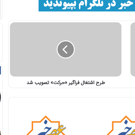
طرح اشتغال فراگیر «حرکت» تصویب شد