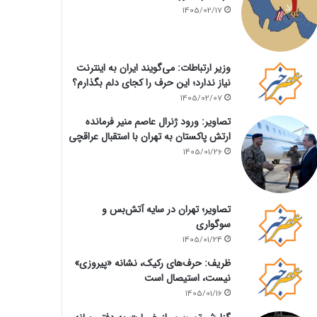
1405/02/17
وزیر ارتباطات: می‌گویند ایران به اینترنت
نیاز ندارد؛ این حرف را کجای دلم بگذارم؟
1405/02/07
تصاویر: ورود ژنرال عاصم منیر فرمانده
ارتش پاکستان به تهران با استقبال عراقچی
1405/01/26
تصاویر؛ تهران در سایه آتش‌بس و
سوگواری
1405/01/24
ظریف: حرف‌های رکیک، نشانه «پیروزی»
نیست، استیصال است
1405/01/16