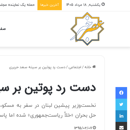
یکشنبه, 18 مرداد 1405
آخرین خبرها
صفح
خانه
/
اجتماعی
/
دست رد پوتین بر سینه سعد حریری
دست رد پوتین بر سی
فیسبوک
توییتر
نخست‌وزیر پیشین لبنان در سفر به مسکو، 
لینکداین
حل بحران «خلأ ریاست‌جمهوری» شده اما پاس
اشتراک با ایمیل
1395/02/07