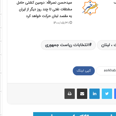
ف
سیدحسن نصرالله: دومین کشتی حامل
مشتقات نفتی تا چند روز دیگر از ایران
به مقصد لبنان حرکت خواهد کرد
1400/05/31
 ، لبنان
انتخابات ریاست جمهوری
کپی لینک
فیسبوک
توییتر
لینکداین
اشتراک با ایمیل
چاپ