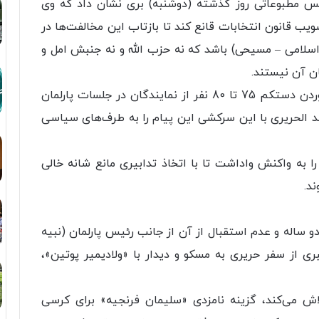
انس مطبوعاتی روز گذشته (دوشنبه) بری نشان داد که وی
یب قانون انتخابات قانع کند تا بازتاب این مخالفت‌ها در
سلامی – مسیحی) باشد که نه حزب الله و نه جنبش امل و
ن آن نیستند.
به این شرایط باید ناکامی وعده‌های بری در گردآوردن دستکم 75 تا 80 نفر از نمایندگان در جلسات پارلمان
عد الحریری با این سرکشی این پیام را به طرف‌های سیاسی
ا به واکنش واداشت تا با اتخاذ تدابیری مانع شانه خالی
د.
اله و عدم استقبال از آن از جانب رئیس پارلمان (نبیه
بری از سفر حریری به مسکو و دیدار با «ولادیمیر پوتین»،
اش می‌کند، گزینه نامزدی «سلیمان فرنجیه» برای کرسی